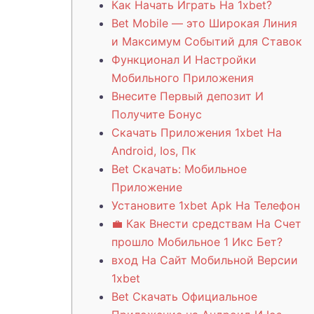
Как Начать Играть На 1xbet?
Bet Mobile — это Широкая Линия
и Максимум Событий для Ставок
Функционал И Настройки
Мобильного Приложения
Внесите Первый депозит И
Получите Бонус
Скачать Приложения 1xbet На
Android, Ios, Пк
Bet Скачать: Мобильное
Приложение
Установите 1xbet Apk На Телефон
💼 Как Внести средствам На Счет
прошло Мобильное 1 Икс Бет?
вход На Сайт Мобильной Версии
1xbet
Bet Скачать Официальное