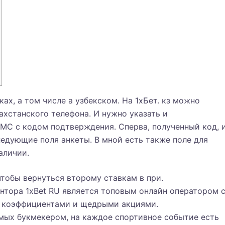
ах, а том числе а узбекском. На 1хБет. кз можно
ахстанского телефона. И нужно указать и
МС с кодом подтверждения. Сперва, полученный код, 
едующие поля анкеты. В мной есть также поле для
аличии.
чтобы вернуться второму ставкам в при.
нтора 1xBet RU является топовым онлайн оператором 
 коэффициентами и щедрыми акциями.
мых букмекером, на каждое спортивное событие есть