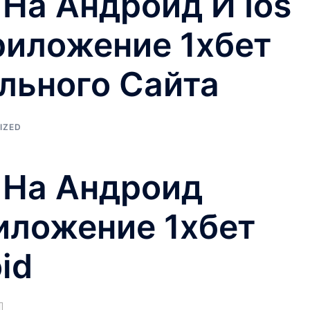
 На Андроид И Ios
риложение 1хбет
льного Сайта
IZED
ь На Андроид
иложение 1хбет
id