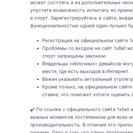
может состоять а из дополнительных несн
упустите возможность испытать но преим
в спорт. Зарегистрируйтесь и сайте, вой
функциональностью одной один лучших бу
Регистрация на официальном сайте 1x
Проблемы со входом на сайт 1xBet мо
спорт запрещены законом.
Владельцы «яблочных» девайсов могу
месте, где есть выходов в Интернет.
Важен указывать актуальный утром р
Кроме только, на официальном сайте
ставке, что поможет хотите оценить
✔️ По ссылке с официального сайта 1xbet 
важных моментов постепенном для всех иг
производительность. В отличии ото прило
режиме. Дело в том, что равно программы