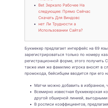
Bet Зеркало Рабочее На
следующее: Прямо Сейчас
Скачать Для Виндовс
нет Ли Трудности а
Использовании Сайта?
Букмекер предлагает интерфейс на 69 язык
зарегистрироваться только по номеру каз
регистрационной форме, этого получить С
также имя же фамилию игрока вносят в сл
промокода, бейсибцем вводится при его н
Матчи можно добавить в избранное, 
Всемирно известная букмекерская ко
другой обширной линией, выгодными
В росписи коэффициентов, предлагае