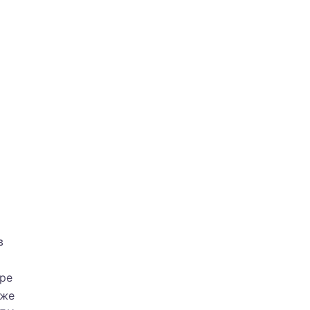
и
в
ре
аже