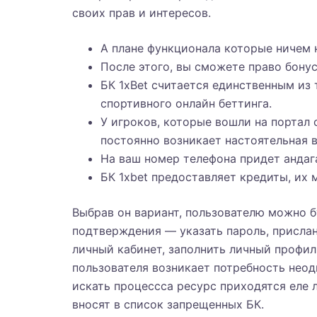
своих прав и интересов.
А плане функционала которые ничем н
После этого, вы сможете право бону
БК 1xBet считается единственным из
спортивного онлайн беттинга.
У игроков, которые вошли на портал 
постоянно возникает настоятельная в
На ваш номер телефона придет андага
БК 1xbet предоставляет кредиты, их 
Выбрав он вариант, пользователю можно б
подтверждения — указать пароль, присла
личный кабинет, заполнить личный профиль
пользователя возникает потребность нео
искать процессса ресурс приходятся еле л
вносят в список запрещенных БК.