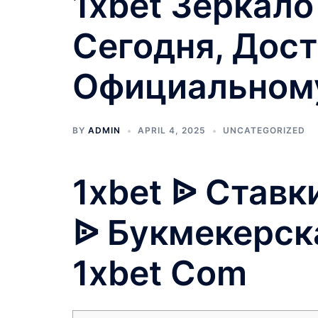
1xbet Зеркало
Сегодня, Дост
Официальном
BY
ADMIN
APRIL 4, 2025
UNCATEGORIZED
1xbet ᐉ Ставк
ᐉ Букмекерска
1xbet Com