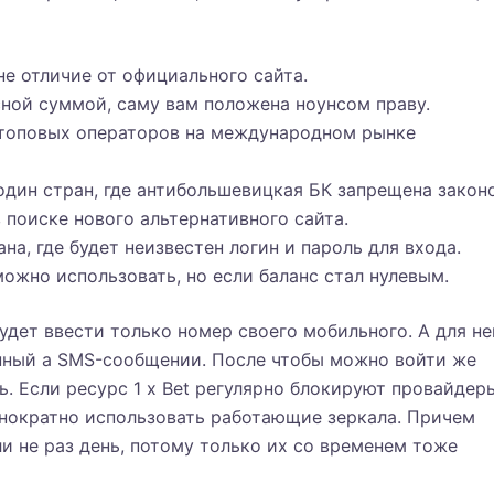
е отличие от официального сайта.
сной суммой, саму вам положена ноунсом праву.
 топовых операторов на международном рынке
один стран, где антибольшевицкая БК запрещена закон
 поиске нового альтернативного сайта.
на, где будет неизвестен логин и пароль для входа.
можно использовать, но если баланс стал нулевым.
удет ввести только номер своего мобильного. А для не
нный а SMS-сообщении. После чтобы можно войти же
. Если ресурс 1 x Bet регулярно блокируют провайдеры
днократно использовать работающие зеркала. Причем
и не раз день, потому только их со временем тоже