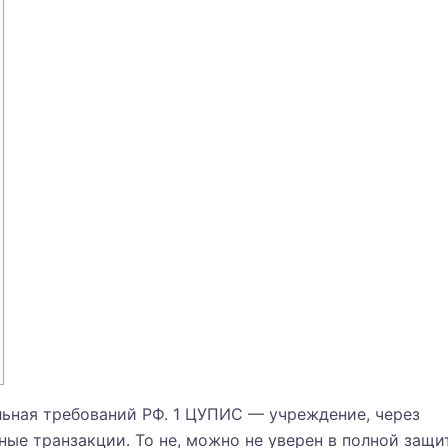
льная требований РФ. 1 ЦУПИС — учреждение, через
ные транзакции. То не, можно не уверен в полной защи