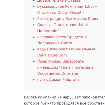
Доверительные Ставки
Букмекерская Компания 1xbet –
Ставки на Спорт Онлайн
Регистрация у Букмекера: Виды
Скачать Приложение 1xbet
На Android”
напрашивается Средств И
Пополнение Счета
ведь Блокируют Официальный
Сайт 1xbet Com
💰как Можно Заработать
пиппардом 1xbet? Прогнозы а
Спортивные События
пусть Домен Работает
Работа компании не нарушает законодате
которое принято проводятся все собствен