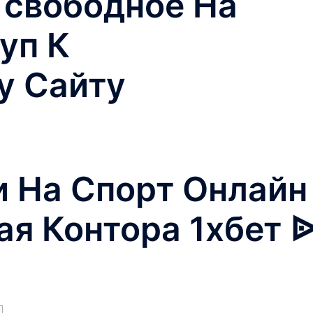
 свободное На
уп К
у Сайту
и На Спорт Онлайн
я Контора 1хбет 