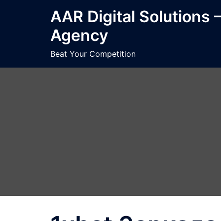
Skip
AAR Digital Solutions 
to
Agency
content
Beat Your Competition