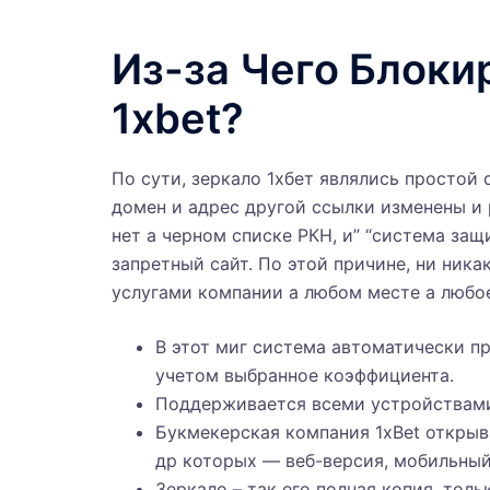
Из-за Чего Блок
1xbet?
По сути, зеркало 1хбет являлись простой 
домен и адрес другой ссылки изменены и 
нет а черном списке РКН, и” “система защ
запретный сайт. По этой причине, ни ник
услугами компании а любом месте а любо
В этот миг система автоматически п
учетом выбранное коэффициента.
Поддерживается всеми устройствами 
Букмекерская компания 1xBet открыв
др которых — веб-версия, мобильный 
Зеркало – так его полная копия, тол