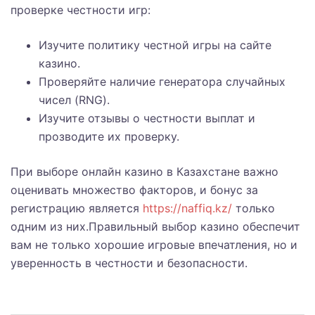
проверке честности игр:
Изучите политику честной игры на сайте
казино.
Проверяйте наличие генератора случайных
чисел (RNG).
Изучите отзывы о честности выплат и
прозводите их проверку.
При выборе онлайн казино в Казахстане важно
оценивать множество факторов, и бонус за
регистрацию является
https://naffiq.kz/
только
одним из них.Правильный выбор казино обеспечит
вам не только хорошие игровые впечатления, но и
уверенность в честности и безопасности.