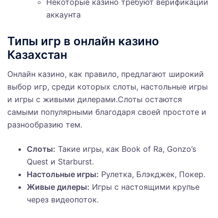
Некоторые казино требуют верификации
аккаунта
Типы игр в онлайн казино
Казахстан
Онлайн казино, как правило, предлагают широкий
выбор игр, среди которых слоты, настольные игры
и игры с живыми дилерами.Слоты остаются
самыми популярными благодаря своей простоте и
разнообразию тем.
Слоты:
Такие игры, как Book of Ra, Gonzo’s
Quest и Starburst.
Настольные игры:
Рулетка, Блэкджек, Покер.
Живые дилеры:
Игры с настоящими крупье
через видеопоток.