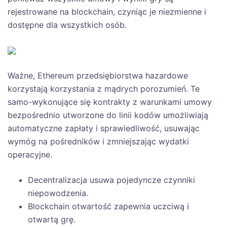
rejestrowane na blockchain, czyniąc je niezmienne i
dostępne dla wszystkich osób.
Ważne, Ethereum przedsiębiorstwa hazardowe
korzystają korzystania z mądrych porozumień. Te
samo-wykonujące się kontrakty z warunkami umowy
bezpośrednio utworzone do linii kodów umożliwiają
automatyczne zapłaty i sprawiedliwość, usuwając
wymóg na pośredników i zmniejszając wydatki
operacyjne.
Decentralizacja usuwa pojedyncze czynniki
niepowodzenia.
Blockchain otwartość zapewnia uczciwą i
otwartą grę.