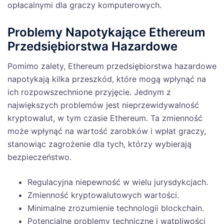
opłacalnymi dla graczy komputerowych.
Problemy Napotykające Ethereum
Przedsiębiorstwa Hazardowe
Pomimo zalety, Ethereum przedsiębiorstwa hazardowe
napotykają kilka przeszkód, które mogą wpłynąć na
ich rozpowszechnione przyjęcie. Jednym z
największych problemów jest nieprzewidywalność
kryptowalut, w tym czasie Ethereum. Ta zmienność
może wpłynąć na wartość zarobków i wpłat graczy,
stanowiąc zagrożenie dla tych, którzy wybierają
bezpieczeństwo.
Regulacyjna niepewność w wielu jurysdykcjach.
Zmienność kryptowalutowych wartości.
Minimalne zrozumienie technologii blockchain.
Potencjalne problemy techniczne i wątpliwości