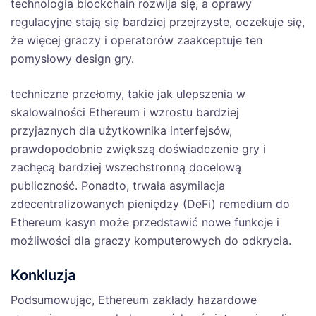
technologia blockchain rozwija się, a oprawy
regulacyjne stają się bardziej przejrzyste, oczekuje się,
że więcej graczy i operatorów zaakceptuje ten
pomysłowy design gry.
techniczne przełomy, takie jak ulepszenia w
skalowalności Ethereum i wzrostu bardziej
przyjaznych dla użytkownika interfejsów,
prawdopodobnie zwiększą doświadczenie gry i
zachęcą bardziej wszechstronną docelową
publiczność. Ponadto, trwała asymilacja
zdecentralizowanych pieniędzy (DeFi) remedium do
Ethereum kasyn może przedstawić nowe funkcje i
możliwości dla graczy komputerowych do odkrycia.
Konkluzja
Podsumowując, Ethereum zakłady hazardowe