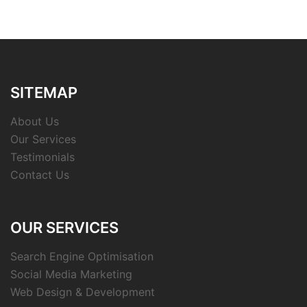
SITEMAP
About Us
Our Services
Testimonials
Contact Us
OUR SERVICES
Search Engine Optimisation
Social Media Marketing
Web Design & Development