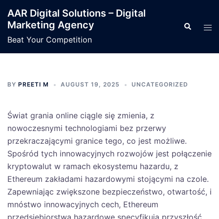
Skip
AAR Digital Solutions – Digital
to
Marketing Agency
Search
Tog
content
men
Beat Your Competition
BY
PREETI M
AUGUST 19, 2025
UNCATEGORIZED
Świat grania online ciągle się zmienia, z
nowoczesnymi technologiami bez przerwy
przekraczającymi granice tego, co jest możliwe.
Spośród tych innowacyjnych rozwojów jest połączenie
kryptowalut w ramach ekosystemu hazardu, z
Ethereum zakładami hazardowymi stojącymi na czole.
Zapewniając zwiększone bezpieczeństwo, otwartość, i
mnóstwo innowacyjnych
cech, Ethereum
przedsiębiorstwa hazardowe specyfikują przyszłość