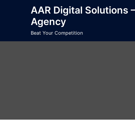
Skip
AAR Digital Solutions 
to
Agency
content
Beat Your Competition