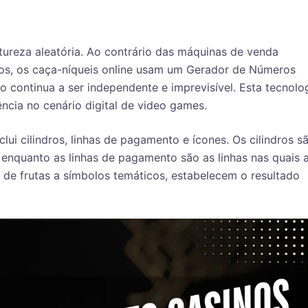
tureza aleatória. Ao contrário das máquinas de venda
icos, os caça-níqueis online usam um Gerador de Números
o continua a ser independente e imprevisível. Esta tecnolo
ência no cenário digital de video games.
clui cilindros, linhas de pagamento e ícones. Os cilindros s
 enquanto as linhas de pagamento são as linhas nas quais 
 de frutas a símbolos temáticos, estabelecem o resultado