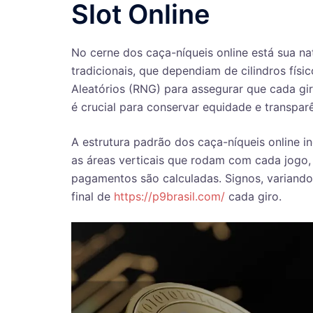
Slot Online
No cerne dos caça-níqueis online está sua na
tradicionais, que dependiam de cilindros fís
Aleatórios (RNG) para assegurar que cada gir
é crucial para conservar equidade e transpar
A estrutura padrão dos caça-níqueis online in
as áreas verticais que rodam com cada jogo,
pagamentos são calculadas. Signos, variando
final de
https://p9brasil.com/
cada giro.