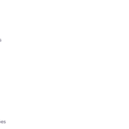
s
ões