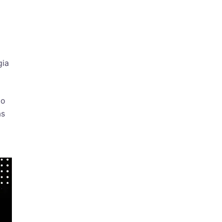
gia
ão
as