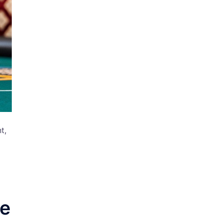
t,
de