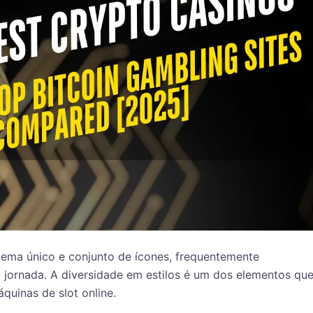
ema único e conjunto de ícones, frequentemente
ou jornada. A diversidade em estilos é um dos elementos qu
quinas de slot online.