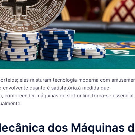
 sorteios; eles misturam tecnologia moderna com amusemen
 envolvente quanto é satisfatória.à medida que
m, compreender máquinas de slot online torna-se essencial
ualmente.
ecânica dos Máquinas 