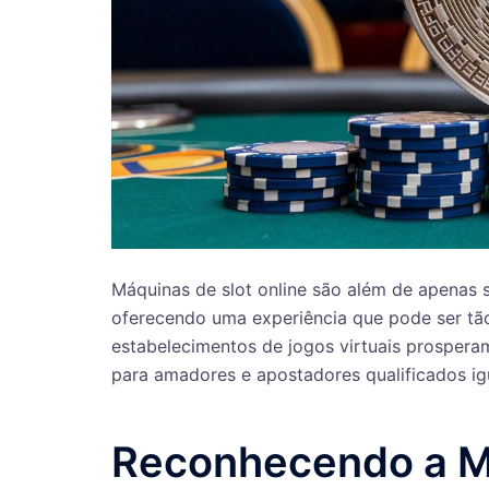
Máquinas de slot online são além de apenas
oferecendo uma experiência que pode ser tão
estabelecimentos de jogos virtuais prospera
para amadores e apostadores qualificados ig
Reconhecendo a M