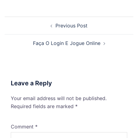
Post
Previous Post
navigation
Faça O Login E Jogue Online
Leave a Reply
Your email address will not be published.
Required fields are marked
*
Comment
*