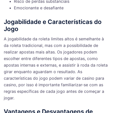
Risco de perdas substanciais
Emocionante e desafiante
Jogabilidade e Características do
Jogo
A jogabilidade da roleta limites altos é semelhante à
da roleta tradicional, mas com a possibilidade de
realizar apostas mais altas. Os jogadores podem
escolher entre diferentes tipos de apostas, como
apostas internas e externas, e assistir à roda da roleta
girar enquanto aguardam o resultado. As
características do jogo podem variar de casino para
casino, por isso é importante familiarizar-se com as
regras específicas de cada jogo antes de começar a
jogar.
Vantagens e Desvantagens de