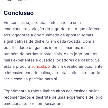
Conclusão
Em conclusão, a roleta limites altos é uma
emocionante variação do jogo de roleta que oferece
aos jogadores a oportunidade de apostar somas
significativas de dinheiro em cada rodada. Com a
possibilidade de ganhos impressionantes, mas
também de perdas substanciais, é um jogo para os
mais experientes e ousados jogadores de casino. Se
está à procura
sonicel.pt/
de um desafio emocionante
e intensivo em adrenalina, a roleta limites altos pode
ser a escolha perfeita para si.
Experimente a roleta limites altos nos casinos online
recomendados e desfrute de uma experiência de jogo
emocionante e recompensadora!