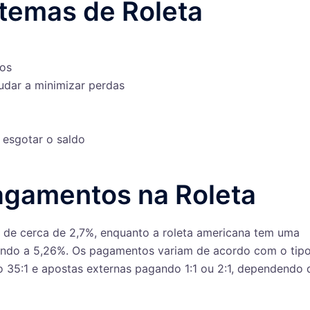
temas de Roleta
hos
udar a minimizar perdas
u esgotar o saldo
agamentos na Roleta
 de cerca de 2,7%, enquanto a roleta americana tem uma
ando a 5,26%. Os pagamentos variam de acordo com o tip
o 35:1 e apostas externas pagando 1:1 ou 2:1, dependendo 