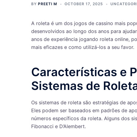
BY
PREETI M
OCTOBER 17, 2025
UNCATEGOR
A roleta é um dos jogos de cassino mais pop
desenvolvidos ao longo dos anos para ajuda
anos de experiência jogando roleta online, po
mais eficazes e como utilizá-los a seu favor.
Características e 
Sistemas de Rolet
Os sistemas de roleta são estratégias de apo
Eles podem ser baseados em padrões de apos
números específicos da roleta. Alguns dos si
Fibonacci e D’Alembert.