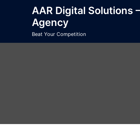
Skip
AAR Digital Solutions 
to
Agency
content
Beat Your Competition