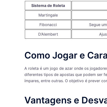
Sistema de Roleta
Martingale
Fibonacci
Segue uma
D’Alembert
Ajus
Como Jogar e Cara
A roleta é um jogo de azar onde os jogadore
diferentes tipos de apostas que podem ser f
ímpares, entre outras. O objetivo é prever co
Vantagens e Desv