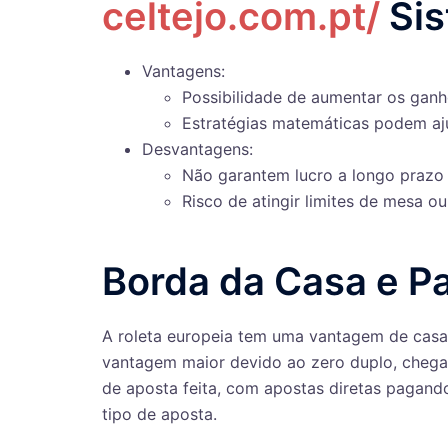
celtejo.com.pt/
Sis
Vantagens:
Possibilidade de aumentar os gan
Estratégias matemáticas podem aj
Desvantagens:
Não garantem lucro a longo prazo
Risco de atingir limites de mesa o
Borda da Casa e P
A roleta europeia tem uma vantagem de casa
vantagem maior devido ao zero duplo, cheg
de aposta feita, com apostas diretas pagand
tipo de aposta.