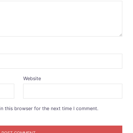
Website
n this browser for the next time I comment.