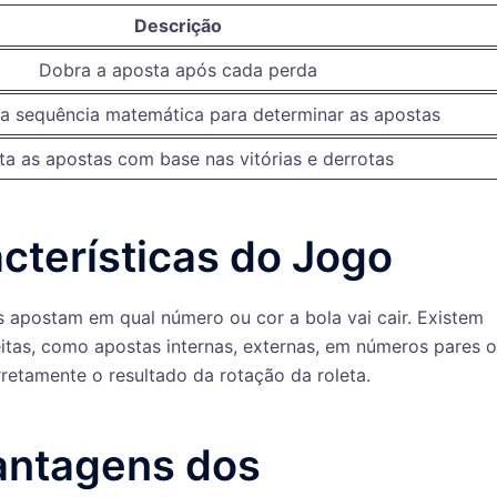
Descrição
Dobra a aposta após cada perda
 sequência matemática para determinar as apostas
ta as apostas com base nas vitórias e derrotas
cterísticas do Jogo
s apostam em qual número ou cor a bola vai cair. Existem
eitas, como apostas internas, externas, em números pares 
rretamente o resultado da rotação da roleta.
antagens dos