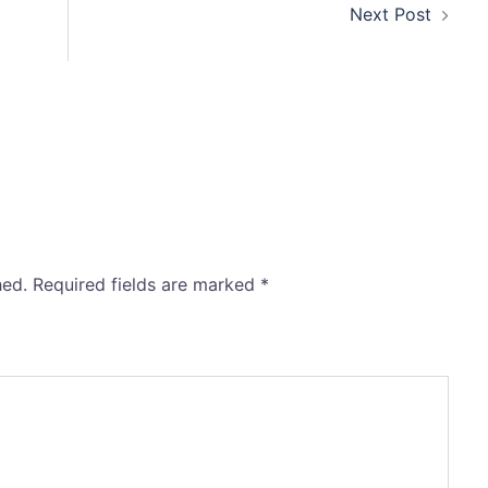
Next Post
hed.
Required fields are marked
*