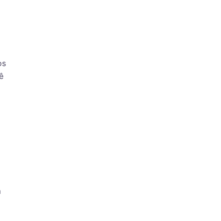
os
ê
m