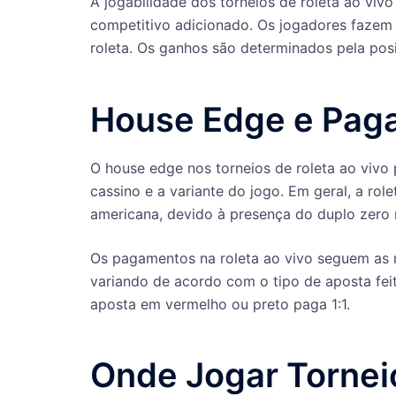
A jogabilidade dos torneios de roleta ao viv
competitivo adicionado. Os jogadores fazem
roleta. Os ganhos são determinados pela posi
House Edge e Pag
O house edge nos torneios de roleta ao vivo
cassino e a variante do jogo. Em geral, a ro
americana, devido à presença do duplo zero n
Os pagamentos na roleta ao vivo seguem as 
variando de acordo com o tipo de aposta fei
aposta em vermelho ou preto paga 1:1.
Onde Jogar Tornei