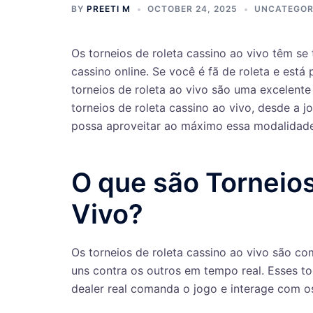
BY
PREETI M
OCTOBER 24, 2025
UNCATEGOR
Os torneios de roleta cassino ao vivo têm se
cassino online. Se você é fã de roleta e est
torneios de roleta ao vivo são uma excelent
torneios de roleta cassino ao vivo, desde a
jo
possa aproveitar ao máximo essa modalidade
O que são Torneio
Vivo?
Os torneios de roleta cassino ao vivo são c
uns contra os outros em tempo real. Esses t
dealer real comanda o jogo e interage com o