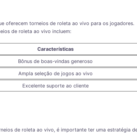
que oferecem torneios de roleta ao vivo para os jogadores.
eios de roleta ao vivo incluem:
Características
Bônus de boas-vindas generoso
Ampla seleção de jogos ao vivo
Excelente suporte ao cliente
eios de roleta ao vivo, é importante ter uma estratégia d