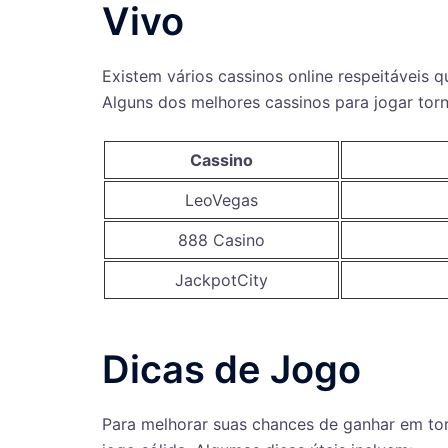
Vivo
Existem vários cassinos online respeitáveis 
Alguns dos melhores cassinos para jogar torn
Cassino
LeoVegas
888 Casino
JackpotCity
Dicas de Jogo
Para melhorar suas chances de ganhar em torn