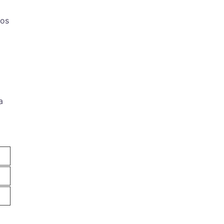
dos
a