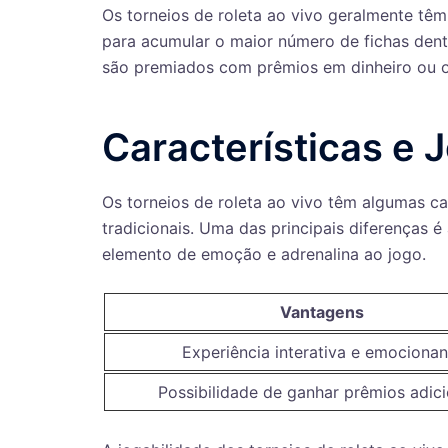
Os torneios de roleta ao vivo geralmente t
para acumular o maior número de fichas dent
são premiados com prêmios em dinheiro ou o
Características e 
Os torneios de roleta ao vivo têm algumas ca
tradicionais. Uma das principais diferenças 
elemento de emoção e adrenalina ao jogo.
Vantagens
Experiência interativa e emocionan
Possibilidade de ganhar prêmios adici