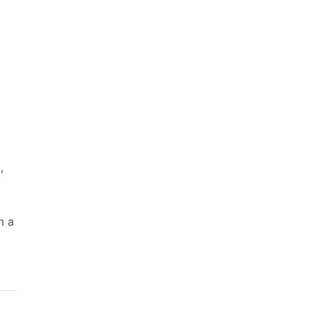
,
m a