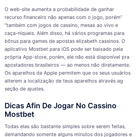
O web-site aumenta a probabilidade de ganhar
recurso financeiro não apenas com o jogo, porém”
“também com jogos de cassino, mesas ao vivo e
caça-níqueis. Além disso, há vários programas para
bônus para games de apostas elizabeth cassinos. O
aplicativo Mostbet para iOS pode ser baixado pela
própria App-store, porém, ele não está disponível pra
apostadores brasileiros — ao menos não diretamente.
Os aparelhos da Apple permitem que os seus usuários
alterem a localização de teus aparelhos através ag
seção de ajustes.
Dicas Afin De Jogar No Cassino
Mostbet
Todas elas são bastante simples sobre serem feitas,
demandando somente alguns minutos dos jogadores e