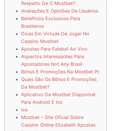
Respeito De O Mostbet?
Avaliações E Opiniões De Usuários
Benefícios Exclusivos Para
Brasileiros
Dicas Em Virtude De Jogar No
Cassino Mostbet
Apostas Para Futebol Ao Vivo
Aspectos Interessantes Para
Apostadores Not Any Brasil
Bónus E Promoções Na Mostbet Pt
Quais São Os Bônus E Promoções
Da Mostbet?
Aplicativo Da Mostbet Disponível
Para Android E Ios
Ios
Mostbet – Site Oficial Sobre
Cassino Online Elizabeth Apostas