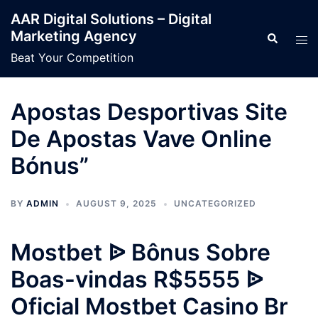
Skip
AAR Digital Solutions – Digital
to
Marketing Agency
Search
Tog
content
men
Beat Your Competition
Apostas Desportivas Site
De Apostas Vave Online
Bónus”
BY
ADMIN
AUGUST 9, 2025
UNCATEGORIZED
Mostbet ᐉ Bônus Sobre
Boas-vindas R$5555 ᐉ
Oficial Mostbet Casino Br