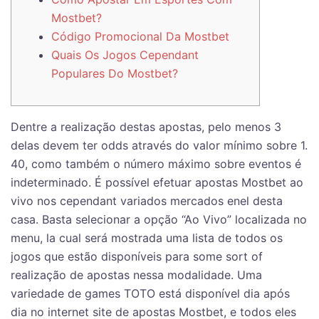
Mostbet?
Código Promocional Da Mostbet
Quais Os Jogos Cependant
Populares Do Mostbet?
Dentre a realização destas apostas, pelo menos 3
delas devem ter odds através do valor mínimo sobre 1.
40, como também o número máximo sobre eventos é
indeterminado. É possível efetuar apostas Mostbet ao
vivo nos cependant variados mercados enel desta
casa. Basta selecionar a opção “Ao Vivo” localizada no
menu, la cual será mostrada uma lista de todos os
jogos que estão disponíveis para some sort of
realização de apostas nessa modalidade. Uma
variedade de games TOTO está disponível dia após
dia no internet site de apostas Mostbet, e todos eles