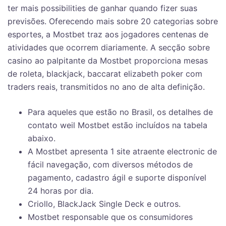
ter mais possibilities de ganhar quando fizer suas
previsões. Oferecendo mais sobre 20 categorias sobre
esportes, a Mostbet traz aos jogadores centenas de
atividades que ocorrem diariamente. A secção sobre
casino ao palpitante da Mostbet proporciona mesas
de roleta, blackjack, baccarat elizabeth poker com
traders reais, transmitidos no ano de alta definição.
Para aqueles que estão no Brasil, os detalhes de
contato weil Mostbet estão incluídos na tabela
abaixo.
A Mostbet apresenta 1 site atraente electronic de
fácil navegação, com diversos métodos de
pagamento, cadastro ágil e suporte disponível
24 horas por dia.
Criollo, BlackJack Single Deck e outros.
Mostbet responsable que os consumidores