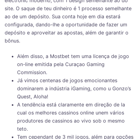
electronic moderno, com 1 design semelhante ao do
site. O saque de teu dinheiro é 1 processo semelhante
ao de um depósito. Sua conta hoje em dia estará
configurada, dando-lhe a oportunidade de fazer um
depósito e aproveitar as apostas, além de garantir o
bônus.
Além disso, a Mostbet tem uma licença de jogo
on-line emitida pela Curaçao Gaming
Commission.
Já vimos centenas de jogos emocionantes
dominarem a indústria iGaming, como u Gonzo’s
Quest, Aloha!
A tendência está claramente em direção de la
cual os melhores cassinos online unem vários
produtores de cassinos ao vivo sob o mesmo
teto.
Tem cependant de 3 mil jogos, além para opções