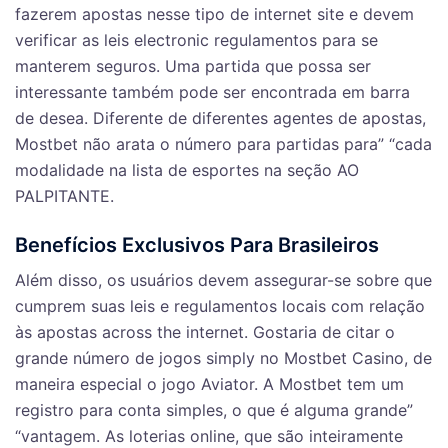
fazerem apostas nesse tipo de internet site e devem
verificar as leis electronic regulamentos para se
manterem seguros. Uma partida que possa ser
interessante também pode ser encontrada em barra
de desea. Diferente de diferentes agentes de apostas,
Mostbet não arata o número para partidas para” “cada
modalidade na lista de esportes na seção AO
PALPITANTE.
Benefícios Exclusivos Para Brasileiros
Além disso, os usuários devem assegurar-se sobre que
cumprem suas leis e regulamentos locais com relação
às apostas across the internet. Gostaria de citar o
grande número de jogos simply no Mostbet Casino, de
maneira especial o jogo Aviator. A Mostbet tem um
registro para conta simples, o que é alguma grande”
“vantagem. As loterias online, que são inteiramente