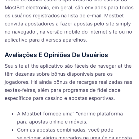
MostBet electronic, em geral, são enviados para todos
os usuários registrados na lista de e-mail. Mostbet
convida apostadores a fazer apostas pelo site simply
no navegador, na versão mobile do internet site ou no
aplicativo para diversos aparelhos.
Avaliações E Opiniões De Usuários
Seu site at the aplicativo são fáceis de navegar at the
têm dezenas sobre bônus disponíveis para os
jogadores. Há ainda bônus de recargas realizadas nas
sextas-feiras, além para programas de fidelidade
específicos para cassino e apostas esportivas.
A Mostbet fornece uma” “enorme plataforma
para apostas online e móveis.
Com as apostas combinadas, você pode
selecionar vários mercados na uma única aposta.