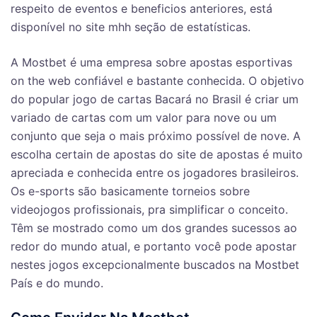
respeito de eventos e beneficios anteriores, está
disponível no site mhh seção de estatísticas.
A Mostbet é uma empresa sobre apostas esportivas
on the web confiável e bastante conhecida. O objetivo
do popular jogo de cartas Bacará no Brasil é criar um
variado de cartas com um valor para nove ou um
conjunto que seja o mais próximo possível de nove. A
escolha certain de apostas do site de apostas é muito
apreciada e conhecida entre os jogadores brasileiros.
Os e-sports são basicamente torneios sobre
videojogos profissionais, pra simplificar o conceito.
Têm se mostrado como um dos grandes sucessos ao
redor do mundo atual, e portanto você pode apostar
nestes jogos excepcionalmente buscados na Mostbet
País e do mundo.