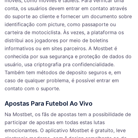
móveis, como móviles e tablets. Para verificar uma
conta, os usuários devem entrar em contato através
do suporte ao cliente e fornecer um documento sobre
identificação com picture, como passaporte ou
carteira de motociclista. Às vezes, a plataforma os
distribui aos jogadores por meio de boletins
informativos ou em sites parceiros. A Mostbet é
conhecida por sua segurança e proteção de dados do
usuário, usa criptografia pra confidencialidade.
Também tem métodos de deposito seguros e, em
caso de qualquer problema, é possível entrar em
contato com o suporte.
Apostas Para Futebol Ao Vivo
Na Mostbet, os fãs de apostas tem a possibilidade de
participar de apostas em todas estas lutas
emocionantes. O aplicativo Mostbet é gratuito, leve