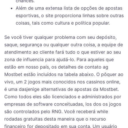
chances.
Além de uma extensa lista de opções de apostas
esportivas, o site proporciona linhas sobre outras
coisas, tais como cultura e política popular.
Se você tiver qualquer problema com seu depósito,
saque, segurança ou qualquer outra coisa, a equipe de
atendimento ao cliente fará tudo o que estiver ao seu
zona de influencia para ajudá-lo. Para aqueles que
estão em nosso país, os detalhes de contato ag
Mostbet estão incluídos na tabela abaixo. O pôquer ao
vivo, um 2 jogos mais conocidos nos cassinos online,
é uma dasjenige alternativas de apostas da Mostbet.
Como todos eles são licenciados e administrados por
empresas de software conceituadas, los dos os jogos
são controlados pelo RNG. Você receberá while
rodadas gratuitas desta maneira que o recurso
financeiro for depositado em sua conta. Um usuário