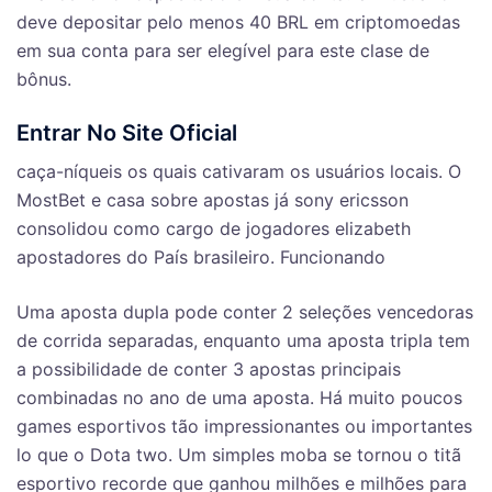
deve depositar pelo menos 40 BRL em criptomoedas
em sua conta para ser elegível para este clase de
bônus.
Entrar No Site Oficial
caça-níqueis os quais cativaram os usuários locais. O
MostBet e casa sobre apostas já sony ericsson
consolidou como cargo de jogadores elizabeth
apostadores do País brasileiro. Funcionando
Uma aposta dupla pode conter 2 seleções vencedoras
de corrida separadas, enquanto uma aposta tripla tem
a possibilidade de conter 3 apostas principais
combinadas no ano de uma aposta. Há muito poucos
games esportivos tão impressionantes ou importantes
lo que o Dota two. Um simples moba se tornou o titã
esportivo recorde que ganhou milhões e milhões para