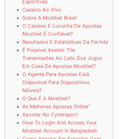
Esportivas
Cassino Ao Vivo
Sobre A Mostbet Brasil
O Cassino E Locuinta De Apostas
Mostbet É Confiável?
Resultados E Estatísticas Da Partida
É Possível Assistir The
Transmissões Ao Listo Dos Jogos
Em Casa De Apostas Mostbet?
O Agente Para Apostas Está
Disponível Para Dispositivos
Móveis?
O Que É A Mostbet?
As Melhores Apostas Online”
Apostar No Cybersport
How To Login And Access Your
Mostbet Account In Bangladesh
Como Apostar Em Esportes Com