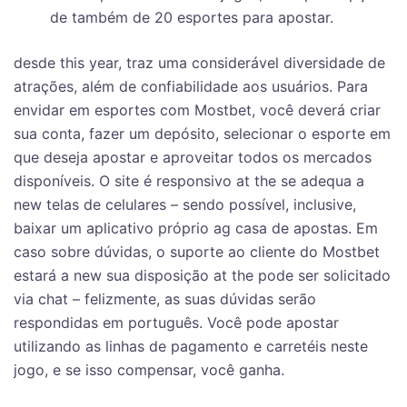
de também de 20 esportes para apostar.
desde this year, traz uma considerável diversidade de
atrações, além de confiabilidade aos usuários. Para
envidar em esportes com Mostbet, você deverá criar
sua conta, fazer um depósito, selecionar o esporte em
que deseja apostar e aproveitar todos os mercados
disponíveis. O site é responsivo at the se adequa a
new telas de celulares – sendo possível, inclusive,
baixar um aplicativo próprio ag casa de apostas. Em
caso sobre dúvidas, o suporte ao cliente do Mostbet
estará a new sua disposição at the pode ser solicitado
via chat – felizmente, as suas dúvidas serão
respondidas em português. Você pode apostar
utilizando as linhas de pagamento e carretéis neste
jogo, e se isso compensar, você ganha.