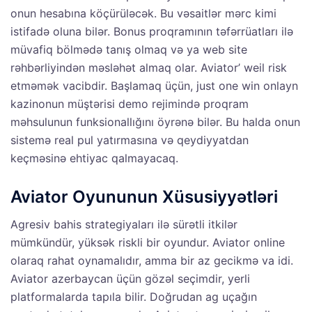
onun hesabına köçürüləcək. Bu vəsaitlər mərc kimi
istifadə oluna bilər. Bonus proqramının təfərrüatları ilə
müvafiq bölmədə tanış olmaq və ya web site
rəhbərliyindən məsləhət almaq olar. Aviator’ weil risk
etməmək vacibdir. Başlamaq üçün, just one win onlayn
kazinonun müştərisi demo rejimində proqram
məhsulunun funksionallığını öyrənə bilər. Bu halda onun
sistemə real pul yatırmasına və qeydiyyatdan
keçməsinə ehtiyac qalmayacaq.
Aviator Oyununun Xüsusiyyətləri
Agresiv bahis strategiyaları ilə sürətli itkilər
mümkündür, yüksək riskli bir oyundur. Aviator online
olaraq rahat oynamalıdır, amma bir az gecikmə va idi.
Aviator azerbaycan üçün gözəl seçimdir, yerli
platformalarda tapıla bilir. Doğrudan ag uçağın