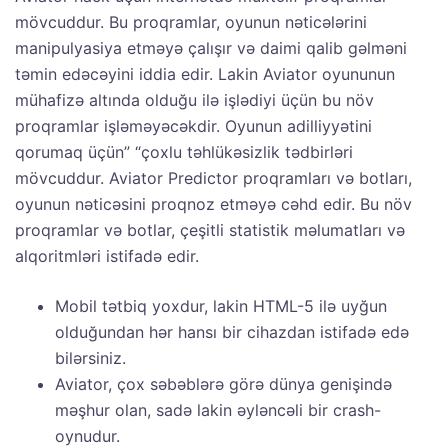
mövcuddur. Bu proqramlar, oyunun nəticələrini
manipulyasiya etməyə çalışır və daimi qalib gəlməni
təmin edəcəyini iddia edir. Lakin Aviator oyununun
mühafizə altında olduğu ilə işlədiyi üçün bu növ
proqramlar işləməyəcəkdir. Oyunun adilliyyətini
qorumaq üçün” “çoxlu təhlükəsizlik tədbirləri
mövcuddur. Aviator Predictor proqramları və botları,
oyunun nəticəsini proqnoz etməyə cəhd edir. Bu növ
proqramlar və botlar, çeşitli statistik məlumatları və
alqoritmləri istifadə edir.
Mobil tətbiq yoxdur, lakin HTML-5 ilə uyğun
olduğundan hər hansı bir cihazdan istifadə edə
bilərsiniz.
Aviator, çox səbəblərə görə dünya genişində
məşhur olan, sadə lakin əyləncəli bir crash-
oynudur.