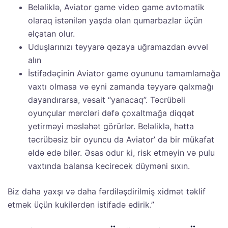
Beləliklə, Aviator game video game avtomatik
olaraq istənilən yaşda olan qumarbazlar üçün
əlçatan olur.
Uduşlarınızı təyyarə qəzaya uğramazdan əvvəl
alın
İstifadəçinin Aviator game oyununu tamamlamağa
vaxtı olmasa və eyni zamanda təyyarə qalxmağı
dayandırarsa, vəsait “yanacaq”. Təcrübəli
oyunçular mərcləri dəfə çoxaltmağa diqqət
yetirməyi məsləhət görürlər. Beləliklə, hətta
təcrübəsiz bir oyuncu da Aviator’ da bir mükafat
əldə edə bilər. Əsas odur ki, risk etməyin və pulu
vaxtında balansa kecirecek düyməni sıxın.
Biz daha yaxşı və daha fərdiləşdirilmiş xidmət təklif
etmək üçün kukilərdən istifadə edirik.”