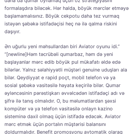
daha da qumar oynamaq üçün öz strategiyasını
formalaşdıra biləcək. Hər halda, böyük mərclər etməyə
başlamamalısınız. Böyük cekpotu daha tez vurmaq
istəyən şəbəkə istifadəçisi heç nə ilə qalma riskini
daşıyır.
Ən uğurlu yeni məhsullardan biri Aviator oyunu idi.”
“[newline]Həm təcrübəli qumarbaz, həm də yeni
başlayanlar mərc edib böyük pul mükafatı əldə edə
bilərlər. Yalnız səlahiyyətli müştəri genuine uduşları ala
bilər. Qeydiyyat e rapid poçt, mobil telefon və ya
sosial şəbəkə vasitəsilə həyata keçirilə bilər. Qumar
əyləncəsinin pərəstişkarı əvvəlcədən istifadəçi adı və
şifrə ilə tanış olmalıdır. O, bu məlumatlardan şəxsi
kompüter və ya telefon vasitəsilə onlayn kazino
sisteminə daxil olmaq üçün istifadə edəcək. Aviator
mərc etmək üçün portalın müştərisi balansını
doldurmalıdır. Benefit promosyonu avtomatik olaraq