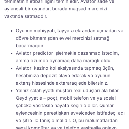
təminatının etibarlılığını təmin edir. Aviator sadə və
əyləncəli bir oyundur, burada məqsəd mərcinizi
vaxtında satmaqdır.
Oyunun mahiyyəti, təyyarə ekrandan uçmadan və
dövrə bitməmişdən əvvəl mərcinizi satmağı
bacarmaqdır.
Aviator predictor işlətməklə qazanmaq istədim,
amma özümdə oynamaq daha maraqlı oldu.
Aviatori kazino kolleksiyasında tapmaq üçün,
hesabınıza depozit əlavə edərək və oyunun
axtarış hissəsində axtararaq edə bilərsiniz.
Yalnız səlahiyyətli müştəri real uduşları ala bilər.
Qeydiyyat e – poçt, mobil telefon və ya sosial
şəbəkə vasitəsilə həyata keçirilə bilər. Qumar
əyləncəsinin pərəstişkarı əvvəlcədən istifadəçi adı
və şifrə ilə tanış olmalıdır. O, bu məlumatlardan
şəxsi kompüter və ya telefon vasitəsilə onlayn