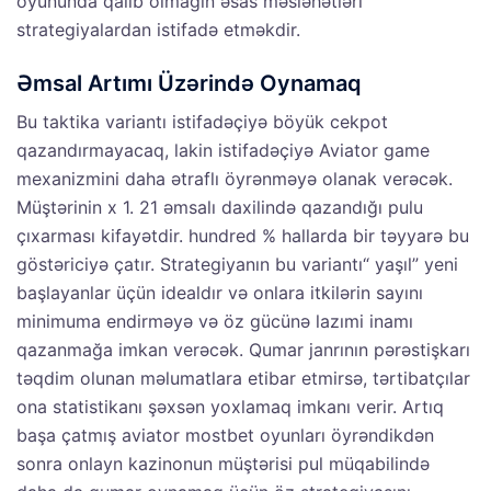
oyununda qalib olmağın əsas məsləhətləri
strategiyalardan istifadə etməkdir.
Əmsal Artımı Üzərində Oynamaq
Bu taktika variantı istifadəçiyə böyük cekpot
qazandırmayacaq, lakin istifadəçiyə Aviator game
mexanizmini daha ətraflı öyrənməyə olanak verəcək.
Müştərinin x 1. 21 əmsalı daxilində qazandığı pulu
çıxarması kifayətdir. hundred % hallarda bir təyyarə bu
göstəriciyə çatır. Strategiyanın bu variantı“ yaşıl” yeni
başlayanlar üçün idealdır və onlara itkilərin sayını
minimuma endirməyə və öz gücünə lazımi inamı
qazanmağa imkan verəcək. Qumar janrının pərəstişkarı
təqdim olunan məlumatlara etibar etmirsə, tərtibatçılar
ona statistikanı şəxsən yoxlamaq imkanı verir. Artıq
başa çatmış aviator mostbet oyunları öyrəndikdən
sonra onlayn kazinonun müştərisi pul müqabilində