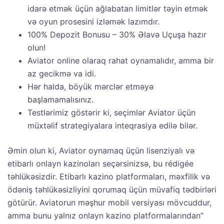
idarə etmək üçün ağlabatan limitlər təyin etmək
və oyun prosesini izləmək lazımdır.
100% Depozit Bonusu – 30% Əlavə Uçuşa hazır
olun!
Aviator online olaraq rahat oynamalıdır, amma bir
az gecikmə va idi.
Hər halda, böyük mərclər etməyə
başlamamalısınız.
Testlərimiz göstərir ki, seçimlər Aviator üçün
müxtəlif strategiyalara inteqrasiya edilə bilər.
Əmin olun ki, Aviator oynamaq üçün lisenziyalı və
etibarlı onlayn kazinoları seçərsinizsə, bu rédigée
təhlükəsizdir. Etibarlı kazino platformaları, məxfilik və
ödəniş təhlükəsizliyini qorumaq üçün müvafiq tədbirləri
götürür. Aviatorun məşhur mobil versiyası mövcuddur,
amma bunu yalnız onlayn kazino platformalarından”