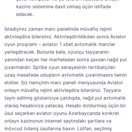
kazino sisteminə daxil olmaq üçün istifadə
edəcək.
İstədiyiniz zaman mərc panelində müvafiq rejimi
aktivləşdirə bilərsiniz. Aktivləşdirildikdən sonra Aviator
oyun proqramı – aviator 1 xbet avtomatik mərclər
yerləşdirəcək. Bununla belə, oyunçu təyyarənin
yanından keçən hər mərhələdən sonra şəxsən nağd pul
çıxarmalıdır. Spribe oyun sənayesinin tərtibatçıları
uzaq məsafədə uduşların avtomatik çıxarılmasını təmin
etdilər. Siz həmçinin mərc paneli menyusunda Aviator
onlayn müvafiq rejimi aktivləşdirə bilərsiniz. Təyyarə
təyin edilmiş göstəriciyə çatdıqda, nağd pul avtomatik
olaraq hesabiviza yatacaq. Hesabı doldurmaq üçün bir
üsul seçərkən aviator oyunu Azərbaycanda konkret
onlayn kazinonun internet saytındakı şərtlərə və
mövcud ödəniş üsullarına baxın. Lütfən, seçilmiş