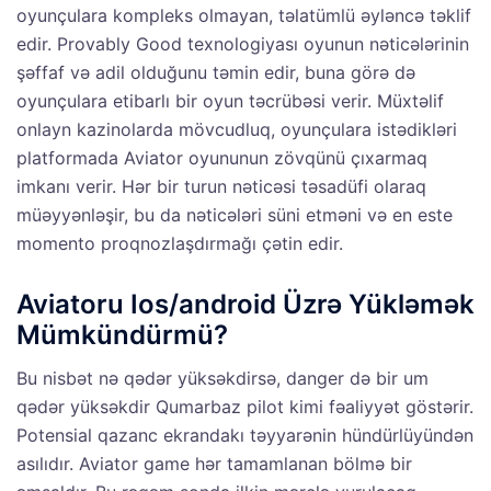
oyunçulara kompleks olmayan, təlatümlü əyləncə təklif
edir. Provably Good texnologiyası oyunun nəticələrinin
şəffaf və adil olduğunu təmin edir, buna görə də
oyunçulara etibarlı bir oyun təcrübəsi verir. Müxtəlif
onlayn kazinolarda mövcudluq, oyunçulara istədikləri
platformada Aviator oyununun zövqünü çıxarmaq
imkanı verir. Hər bir turun nəticəsi təsadüfi olaraq
müəyyənləşir, bu da nəticələri süni etməni və en este
momento proqnozlaşdırmağı çətin edir.
Aviatoru Ios/android Üzrə Yükləmək
Mümkündürmü?
Bu nisbət nə qədər yüksəkdirsə, danger də bir um
qədər yüksəkdir Qumarbaz pilot kimi fəaliyyət göstərir.
Potensial qazanc ekrandakı təyyarənin hündürlüyündən
asılıdır. Aviator game hər tamamlanan bölmə bir