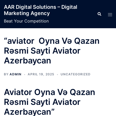
Skip
AAR Digital Solutions – Digital
to
Marketing Agency
Search
Tog
content
men
Beat Your Competition
“aviator ️ Oyna Və Qazan
Rəsmi Sayti Aviator
Azerbaycan
BY
ADMIN
APRIL 19, 2025
UNCATEGORIZED
Aviator Oyna Və Qazan
Rəsmi Sayti Aviator
Azerbaycan”