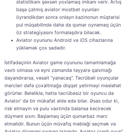
statistikanı şəxsən yoxlamaq imkanı verir. Artıq
başa çatmış aviator mostbet oyunları
öyrəndikdən sonra onlayn kazinonun müştərisi
pul müqabilində daha da qumar oynamaq üçün
öz strategiyasını formalaşdıra biləcək.
Aviator oyununu Android və iOS cihazlarına
yükləmək çox sadədir.
İstifadəçinin Aviator game oyununu tamamlamağa
vaxtı olmasa və eyni zamanda təyyarə qalxmağı
dayandırarsa, vəsait “yanacaq”. Təcrübəli oyunçular
mərcləri dəfə çoxaltmağa diqqət yetirməyi məsləhət
görürlər. Beləliklə, hətta təcrübəsiz bir oyuncu da
Aviator’ da bir mükafat əldə edə bilər. Əsas odur ki,
risk etməyin və pulu vaxtında balansa kecirecek
düyməni sıxın. Başlamaq üçün qumarbaz mərc
etməlidir. Bunun üçün müvafiq məbləği seçmək və
Aviator düyməni sıxmaq lazımdır. Aviator crash oyun”