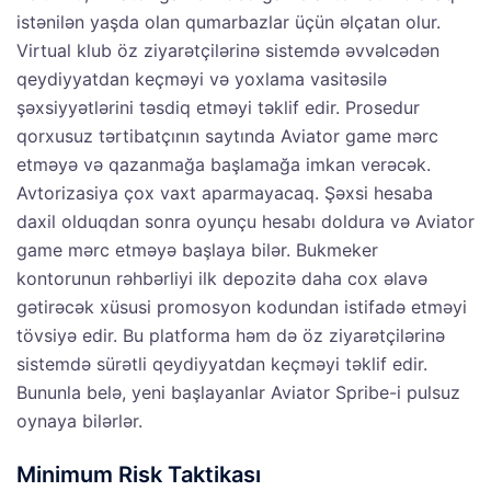
istənilən yaşda olan qumarbazlar üçün əlçatan olur.
Virtual klub öz ziyarətçilərinə sistemdə əvvəlcədən
qeydiyyatdan keçməyi və yoxlama vasitəsilə
şəxsiyyətlərini təsdiq etməyi təklif edir. Prosedur
qorxusuz tərtibatçının saytında Aviator game mərc
etməyə və qazanmağa başlamağa imkan verəcək.
Avtorizasiya çox vaxt aparmayacaq. Şəxsi hesaba
daxil olduqdan sonra oyunçu hesabı doldura və Aviator
game mərc etməyə başlaya bilər. Bukmeker
kontorunun rəhbərliyi ilk depozitə daha cox əlavə
gətirəcək xüsusi promosyon kodundan istifadə etməyi
tövsiyə edir. Bu platforma həm də öz ziyarətçilərinə
sistemdə sürətli qeydiyyatdan keçməyi təklif edir.
Bununla belə, yeni başlayanlar Aviator Spribe-i pulsuz
oynaya bilərlər.
Minimum Risk Taktikası