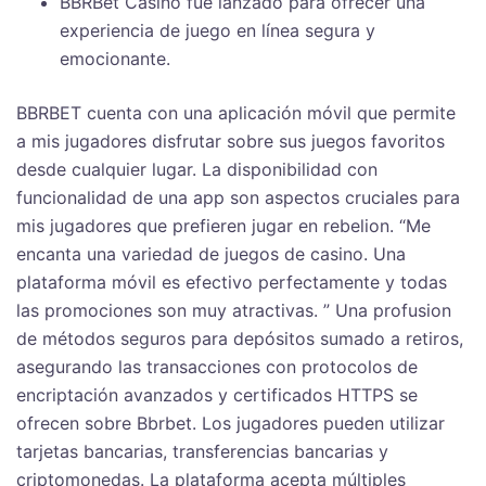
BBRBet Casino fue lanzado para ofrecer una
experiencia de juego en línea segura y
emocionante.
BBRBET cuenta con una aplicación móvil que permite
a mis jugadores disfrutar sobre sus juegos favoritos
desde cualquier lugar. La disponibilidad con
funcionalidad de una app son aspectos cruciales para
mis jugadores que prefieren jugar en rebelion. “Me
encanta una variedad de juegos de casino. Una
plataforma móvil es efectivo perfectamente y todas
las promociones son muy atractivas. ” Una profusion
de métodos seguros para depósitos sumado a retiros,
asegurando las transacciones con protocolos de
encriptación avanzados y certificados HTTPS se
ofrecen sobre Bbrbet. Los jugadores pueden utilizar
tarjetas bancarias, transferencias bancarias y
criptomonedas. La plataforma acepta múltiples