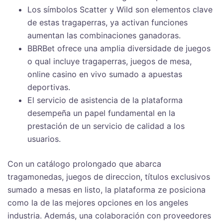
Los símbolos Scatter y Wild son elementos clave
de estas tragaperras, ya activan funciones
aumentan las combinaciones ganadoras.
BBRBet ofrece una amplia diversidade de juegos
o qual incluye tragaperras, juegos de mesa,
online casino en vivo sumado a apuestas
deportivas.
El servicio de asistencia de la plataforma
desempeña un papel fundamental en la
prestación de un servicio de calidad a los
usuarios.
Con un catálogo prolongado que abarca
tragamonedas, juegos de direccion, títulos exclusivos
sumado a mesas en listo, la plataforma ze posiciona
como la de las mejores opciones en los angeles
industria. Además, una colaboración con proveedores