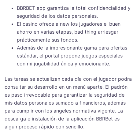
BBRBET app garantiza la total confidencialidad y
seguridad de los datos personales.
El casino ofrece a new los jugadores el buen
ahorro en varias etapas, bad thing arriesgar
prácticamente sus fondos.
Además de la impresionante gama para ofertas
estándar, el portal propone juegos especiales
con mi jugabilidad única y emocionante.
Las tareas se actualizan cada día con el jugador podra
consultar su desarrollo en un menú aparte. El padrón
es paso irrevocable para garantizar la seguridad de
mis datos personales sumado a financieros, además
para cumplir con los angeles normativa vigente. La
descarga e instalación de la aplicación BBRBet es
algun proceso rápido con sencillo.