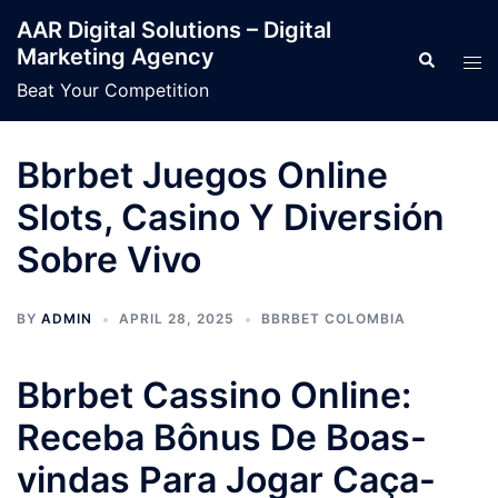
Skip
AAR Digital Solutions – Digital
to
Marketing Agency
Search
Tog
content
men
Beat Your Competition
Bbrbet Juegos Online
Slots, Casino Y Diversión
Sobre Vivo
BY
ADMIN
APRIL 28, 2025
BBRBET COLOMBIA
Bbrbet Cassino Online:
Receba Bônus De Boas-
vindas Para Jogar Caça-