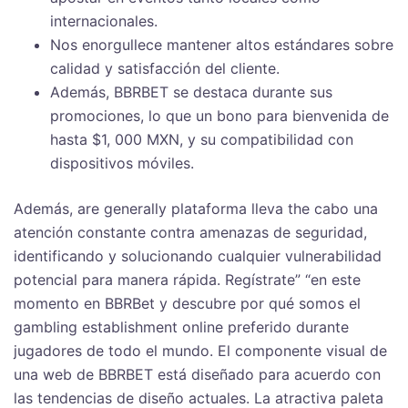
internacionales.
Nos enorgullece mantener altos estándares sobre
calidad y satisfacción del cliente.
Además, BBRBET se destaca durante sus
promociones, lo que un bono para bienvenida de
hasta $1, 000 MXN, y su compatibilidad con
dispositivos móviles.
Además, are generally plataforma lleva the cabo una
atención constante contra amenazas de seguridad,
identificando y solucionando cualquier vulnerabilidad
potencial para manera rápida. Regístrate” “en este
momento en BBRBet y descubre por qué somos el
gambling establishment online preferido durante
jugadores de todo el mundo. El componente visual de
una web de BBRBET está diseñado para acuerdo con
las tendencias de diseño actuales. La atractiva paleta