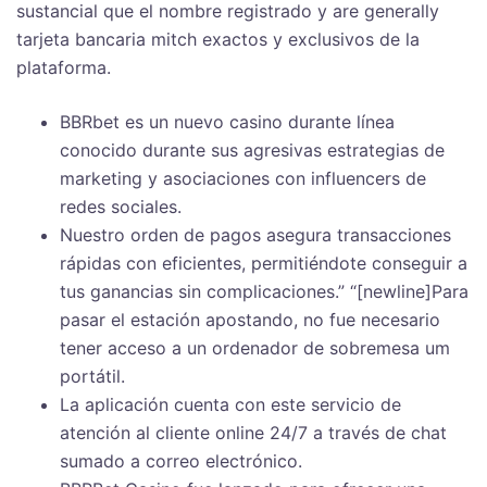
sustancial que el nombre registrado y are generally
tarjeta bancaria mitch exactos y exclusivos de la
plataforma.
BBRbet es un nuevo casino durante línea
conocido durante sus agresivas estrategias de
marketing y asociaciones con influencers de
redes sociales.
Nuestro orden de pagos asegura transacciones
rápidas con eficientes, permitiéndote conseguir a
tus ganancias sin complicaciones.” “[newline]Para
pasar el estación apostando, no fue necesario
tener acceso a un ordenador de sobremesa um
portátil.
La aplicación cuenta con este servicio de
atención al cliente online 24/7 a través de chat
sumado a correo electrónico.