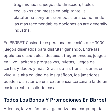
tragamonedas, juegos de direccion, títulos
exclusivos con mesas en palpitante, la
plataforma sony ericsson posiciona como mi de
las mas recomendables opciones en are generally
industria.
En BBRBET Casino te espera una colección de +3000
juegos diseñados para disfrutar ganando. Entre las
opciones disponibles, destacan tragamonedas, juegos
en vivo, jackpots progresivos, ruletas, juegos de
cartas y dados y más. Gracias a las transmisiones en
vivo y la alta calidad de los gráficos, los jugadores
pueden disfrutar de una experiencia cercana a la de un
casino real sin salir de casa.
Todos Los Bonos Y Promociones En Bbrbet
Además, la versión móvil garantiza una carga rápida