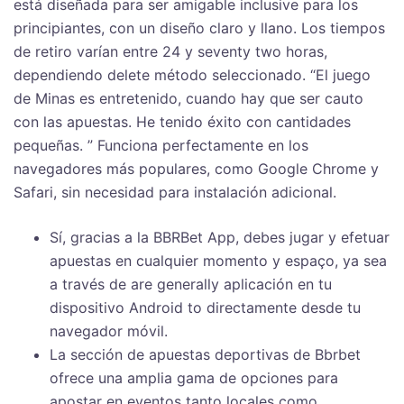
está diseñada para ser amigable inclusive para los
principiantes, con un diseño claro y llano. Los tiempos
de retiro varían entre 24 y seventy two horas,
dependiendo delete método seleccionado. “El juego
de Minas es entretenido, cuando hay que ser cauto
con las apuestas. He tenido éxito con cantidades
pequeñas. ” Funciona perfectamente en los
navegadores más populares, como Google Chrome y
Safari, sin necesidad para instalación adicional.
Sí, gracias a la BBRBet App, debes jugar y efetuar
apuestas en cualquier momento y espaço, ya sea
a través de are generally aplicación en tu
dispositivo Android to directamente desde tu
navegador móvil.
La sección de apuestas deportivas de Bbrbet
ofrece una amplia gama de opciones para
apostar en eventos tanto locales como