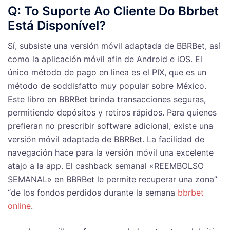
Q: To Suporte Ao Cliente Do Bbrbet
Está Disponível?
Sí, subsiste una versión móvil adaptada de BBRBet, así
como la aplicación móvil afin de Android e iOS. El
único método de pago en linea es el PIX, que es un
método de soddisfatto muy popular sobre México.
Este libro en BBRBet brinda transacciones seguras,
permitiendo depósitos y retiros rápidos. Para quienes
prefieran no prescribir software adicional, existe una
versión móvil adaptada de BBRBet. La facilidad de
navegación hace para la versión móvil una excelente
atajo a la app. El cashback semanal «REEMBOLSO
SEMANAL» en BBRBet le permite recuperar una zona”
“de los fondos perdidos durante la semana
bbrbet
online
.