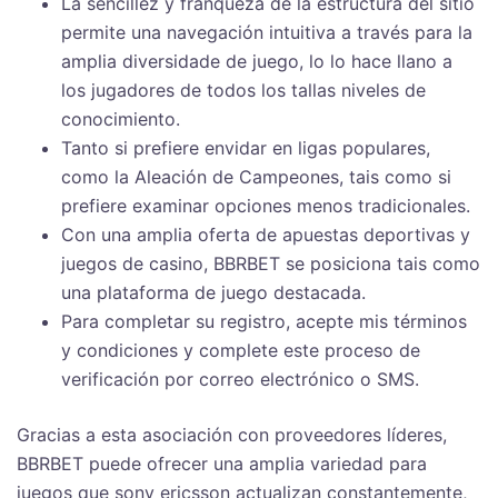
La sencillez y franqueza de la estructura del sitio
permite una navegación intuitiva a través para la
amplia diversidade de juego, lo lo hace llano a
los jugadores de todos los tallas niveles de
conocimiento.
Tanto si prefiere envidar en ligas populares,
como la Aleación de Campeones, tais como si
prefiere examinar opciones menos tradicionales.
Con una amplia oferta de apuestas deportivas y
juegos de casino, BBRBET se posiciona tais como
una plataforma de juego destacada.
Para completar su registro, acepte mis términos
y condiciones y complete este proceso de
verificación por correo electrónico o SMS.
Gracias a esta asociación con proveedores líderes,
BBRBET puede ofrecer una amplia variedad para
juegos que sony ericsson actualizan constantemente,