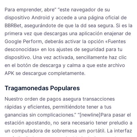
Para emprender, abre” “este navegador de su
dispositivo Android y accede a una página oficial de
BBRBet, asegurándote de que la dd sea segura. Si es la
primera vez que descargas una aplicación enajenar de
Google Perform, deberás activar la opción «Fuentes
desconocidas» en los ajustes de seguridad para tu
dispositivo. Una vez activada, sencillamente haz clic
en el botón de descarga y calma a que este archivo
APK se descargue completamente.
Tragamonedas Populares
Nuestro orden de pagos asegura transacciones
rápidas y eficientes, permitiéndote tener a tus
ganancias sin complicaciones.” “[newline]Para pasar el
estación apostando, no sera necesario tener preludio a
un computadora de sobremesa um portátil. La interfaz