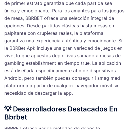
de primer estrato garantiza que cada partida sea
única y emocionante. Para los amantes para los juegos
de mesa, BBRBET ofrece una selección íntegral de
opciones. Desde partidas clásicas hasta mesas en
palpitante con crupieres reales, la plataforma
garantiza una experiencia auténtica y emocionante. Sí,
la BBRBet Apk incluye una gran variedad de juegos en
vivo, lo que apuestas deportivas sumado a mesas de
gambling establishment en tiempo true. La aplicación
está diseñada específicamente afin de dispositivos
Android, pero también puedes conseguir i smag med
plataforma a partir de cualquier navegador móvil sin
necesidad de descargar la app.
💡 Desarrolladores Destacados En
Bbrbet
BBRBET ofrece varios métodos de depósito,