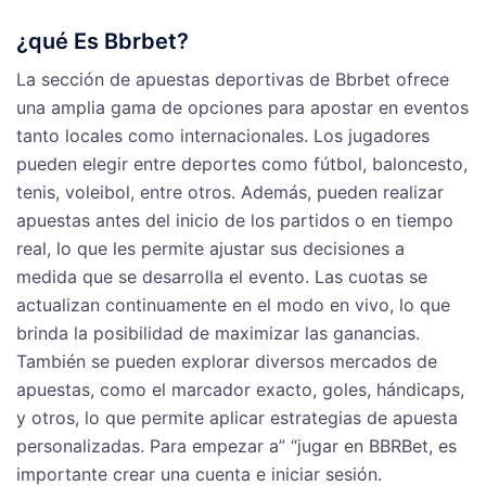
¿qué Es Bbrbet?
La sección de apuestas deportivas de Bbrbet ofrece
una amplia gama de opciones para apostar en eventos
tanto locales como internacionales. Los jugadores
pueden elegir entre deportes como fútbol, baloncesto,
tenis, voleibol, entre otros. Además, pueden realizar
apuestas antes del inicio de los partidos o en tiempo
real, lo que les permite ajustar sus decisiones a
medida que se desarrolla el evento. Las cuotas se
actualizan continuamente en el modo en vivo, lo que
brinda la posibilidad de maximizar las ganancias.
También se pueden explorar diversos mercados de
apuestas, como el marcador exacto, goles, hándicaps,
y otros, lo que permite aplicar estrategias de apuesta
personalizadas. Para empezar a” “jugar en BBRBet, es
importante crear una cuenta e iniciar sesión.