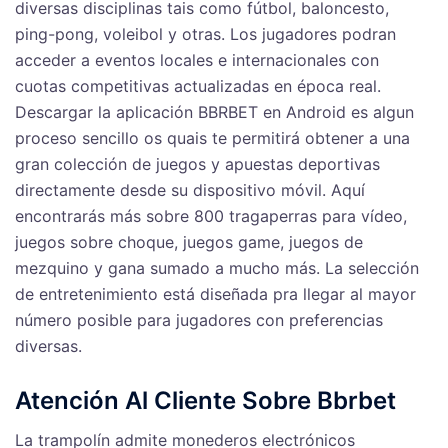
diversas disciplinas tais como fútbol, baloncesto,
ping-pong, voleibol y otras. Los jugadores podran
acceder a eventos locales e internacionales con
cuotas competitivas actualizadas en época real.
Descargar la aplicación BBRBET en Android es algun
proceso sencillo os quais te permitirá obtener a una
gran colección de juegos y apuestas deportivas
directamente desde su dispositivo móvil. Aquí
encontrarás más sobre 800 tragaperras para vídeo,
juegos sobre choque, juegos game, juegos de
mezquino y gana sumado a mucho más. La selección
de entretenimiento está diseñada pra llegar al mayor
número posible para jugadores con preferencias
diversas.
Atención Al Cliente Sobre Bbrbet
La trampolín admite monederos electrónicos