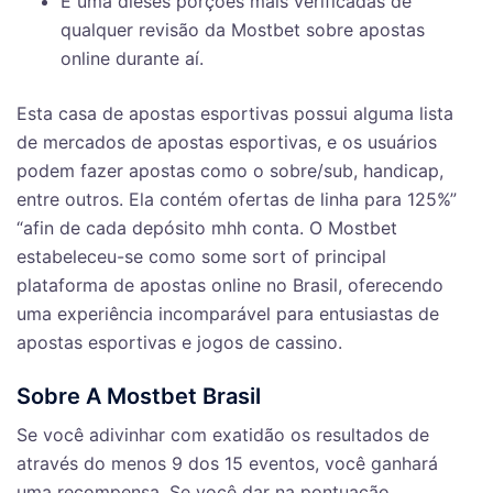
É uma dieses porções mais verificadas de
qualquer revisão da Mostbet sobre apostas
online durante aí.
Esta casa de apostas esportivas possui alguma lista
de mercados de apostas esportivas, e os usuários
podem fazer apostas como o sobre/sub, handicap,
entre outros. Ela contém ofertas de linha para 125%”
“afin de cada depósito mhh conta. O Mostbet
estabeleceu-se como some sort of principal
plataforma de apostas online no Brasil, oferecendo
uma experiência incomparável para entusiastas de
apostas esportivas e jogos de cassino.
Sobre A Mostbet Brasil
Se você adivinhar com exatidão os resultados de
através do menos 9 dos 15 eventos, você ganhará
uma recompensa. Se você dar na pontuação