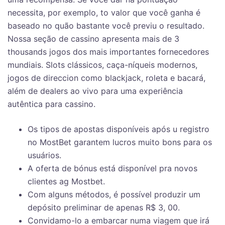
necessita, por exemplo, to valor que você ganha é
baseado no quão bastante você previu o resultado.
Nossa seção de cassino apresenta mais de 3
thousands jogos dos mais importantes fornecedores
mundiais. Slots clássicos, caça-níqueis modernos,
jogos de direccion como blackjack, roleta e bacará,
além de dealers ao vivo para uma experiência
autêntica para cassino.
Os tipos de apostas disponíveis após u registro
no MostBet garantem lucros muito bons para os
usuários.
A oferta de bónus está disponível pra novos
clientes ag Mostbet.
Com alguns métodos, é possível produzir um
depósito preliminar de apenas R$ 3, 00.
Convidamo-lo a embarcar numa viagem que irá