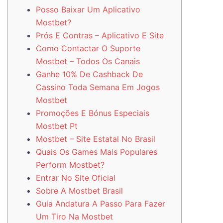
Posso Baixar Um Aplicativo
Mostbet?
Prós E Contras – Aplicativo E Site
Como Contactar O Suporte
Mostbet – Todos Os Canais
Ganhe 10% De Cashback De
Cassino Toda Semana Em Jogos
Mostbet
Promoções E Bónus Especiais
Mostbet Pt
Mostbet – Site Estatal No Brasil
Quais Os Games Mais Populares
Perform Mostbet?
Entrar No Site Oficial
Sobre A Mostbet Brasil
Guia Andatura A Passo Para Fazer
Um Tiro Na Mostbet