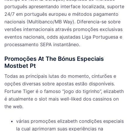
português apresentando interface localizada, suporte
24/7 em português europeu e métodos pagamento
nacionais (Multibanco/MB Way). Diferencia-se sobre
versões internacionais através promoções exclusivas
eventos nacionais, odds ajustadas Liga Portuguesa e
processamento SEPA instantâneo.
Promoções At The Bónus Especiais
Mostbet Pt
Todas as principais lutas do momento, cinturões e
opções diversas sobre apostas estão disponíveis.
Fortune Tiger é o famoso “jogo do tigrinho”, elizabeth
é atualmente o slot mais well-liked dos cassinos on
the web.
várias promoções elizabeth condições especiais
la cual aprimoram suas experiências na