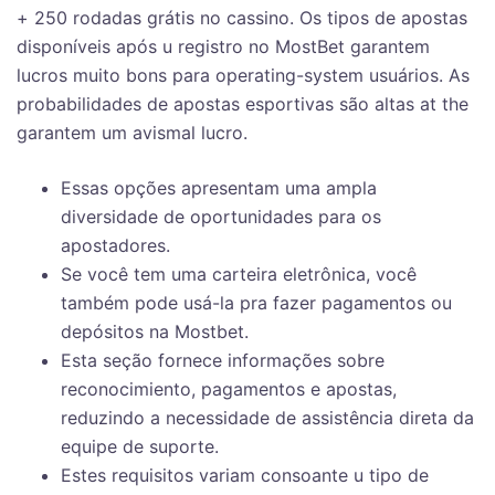
+ 250 rodadas grátis no cassino. Os tipos de apostas
disponíveis após u registro no MostBet garantem
lucros muito bons para operating-system usuários. As
probabilidades de apostas esportivas são altas at the
garantem um avismal lucro.
Essas opções apresentam uma ampla
diversidade de oportunidades para os
apostadores.
Se você tem uma carteira eletrônica, você
também pode usá-la pra fazer pagamentos ou
depósitos na Mostbet.
Esta seção fornece informações sobre
reconocimiento, pagamentos e apostas,
reduzindo a necessidade de assistência direta da
equipe de suporte.
Estes requisitos variam consoante u tipo de