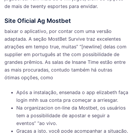
de mais de twenty esportes para envidar.
Site Oficial Ag Mostbet
baixar o aplicativo, por contar com uma versão
adaptada. A seção MostBet Survive traz excelentes
atrações em tempo true, muitas” “[newline] delas com
supplier em português at the com possibilidade de
grandes prêmios. As salas de Insane Time estão entre
as mais procuradas, contudo também há outras
ótimas opções, como
Após a instalação, ensenada o app elizabeth faça
login mhh sua conta pra começar a arriesgar.
Na organizacion on-line da Mostbet, os usuários
tem a possibilidade de apostar e seguir a
eventos” “ao vivo.
Graças a isto, você pode acompanhar a situação,