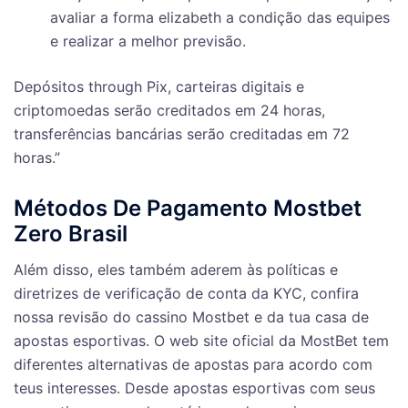
avaliar a forma elizabeth a condição das equipes
e realizar a melhor previsão.
Depósitos through Pix, carteiras digitais e
criptomoedas serão creditados em 24 horas,
transferências bancárias serão creditadas em 72
horas.”
Métodos De Pagamento Mostbet
Zero Brasil
Além disso, eles também aderem às políticas e
diretrizes de verificação de conta da KYC, confira
nossa revisão do cassino Mostbet e da tua casa de
apostas esportivas. O web site oficial da MostBet tem
diferentes alternativas de apostas para acordo com
teus interesses. Desde apostas esportivas com seus