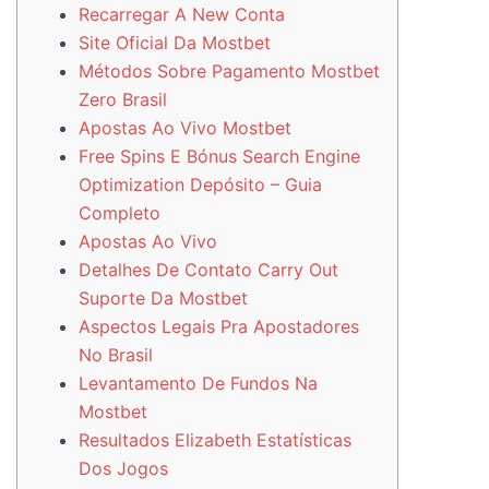
Recarregar A New Conta
Site Oficial Da Mostbet
Métodos Sobre Pagamento Mostbet
Zero Brasil
Apostas Ao Vivo Mostbet
Free Spins E Bónus Search Engine
Optimization Depósito – Guia
Completo
Apostas Ao Vivo
Detalhes De Contato Carry Out
Suporte Da Mostbet
Aspectos Legais Pra Apostadores
No Brasil
Levantamento De Fundos Na
Mostbet
Resultados Elizabeth Estatísticas
Dos Jogos