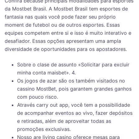
Confira because principais modalidades para esportes
da Mostbet Brasil. A Mostbet Brasil tem esportes de
fantasia nas quais você pode fazer seu próprio
moment de futebol ou de outros esportes. Essas
equipes competem entre si e isso é muito interativo e
desafiador. Essas opções apresentam uma ampla
diversidade de oportunidades para os apostadores.
Sobre o clase de assunto «Solicitar para excluir
minha conta maisbet». 4.
Os jogos de azar são os também visitados no
cassino MostBet, pois garantem grandes ganhos
com pouco risco.
Através carry out app, você tem a possibilidade
de acompanhar eventos ao vivo, fazer depósitos
e retiradas, além de aproveitar todas as
promoções exclusivas.
Nosso are living casino oferece mesas para