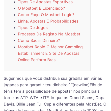
Tipos De Apostas Esportivas
O Mostbet É Licenciado?
Como Faço O Mostbet Login?
Linha, Apostas E Probabilidades
Tipos De Jogos
Processo De Registo Na Mostbet
Como Sacar Dinheiro?
Mostbet Rapid O Melhor Gambling
Establishment E Site De Apostas
Online Perform Brasil
Sugerimos que você distribua sua gradilla em várias
jogadas para garantir teu dinheiro.” “[newline]Fãs de
tênis tem a possibilidade de apostar nos principais
torneios ATP, WTA e ITF, lo que os Grand Slams, Copa
Davis, Billie Jean Full Cup e diferentes pela MostBet. O
bônus de boas-vindas MostBet pode ser de 100% ou