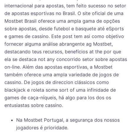
internacional para apostas, tem feito sucesso no setor
de apostas esportivas no Brasil. O site oficial de uma
Mostbet Brasil oferece uma ampla gama de opções
sobre apostas, desde futebol e basquete até eSports
e games de cassino. Este post tem asi como objetivo
fornecer alguma análise abrangente ag Mostbet,
destacando teus recursos, benefícios at the por que
ela se destaca not any concorrido setor sobre apostas
on-line. Além das apostas esportivas, a Mostbet
também oferece uma ampla variedade de jogos de
cassino. De jogos de direccion clássicos como
blackjack e roleta some sort of uma infinidade de
games de caça-níqueis, há algo para los dos os
entusiastas sobre cassino.
Na Mostbet Portugal, a segurança dos nossos
jogadores é prioridade.