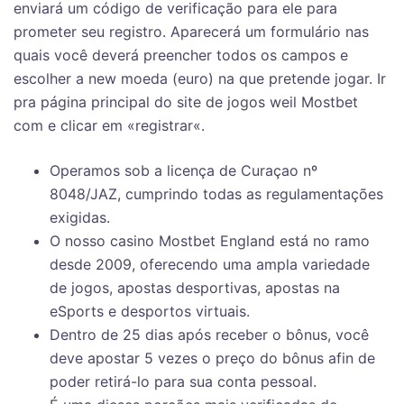
enviará um código de verificação para ele para
prometer seu registro. Aparecerá um formulário nas
quais você deverá preencher todos os campos e
escolher a new moeda (euro) na que pretende jogar. Ir
pra página principal do site de jogos weil Mostbet
com e clicar em «registrar«.
Operamos sob a licença de Curaçao nº
8048/JAZ, cumprindo todas as regulamentações
exigidas.
O nosso casino Mostbet England está no ramo
desde 2009, oferecendo uma ampla variedade
de jogos, apostas desportivas, apostas na
eSports e desportos virtuais.
Dentro de 25 dias após receber o bônus, você
deve apostar 5 vezes o preço do bônus afin de
poder retirá-lo para sua conta pessoal.