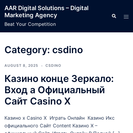
Skip
AAR Digital Solutions – Digital
to
Marketing Agency
Search
Tog
content
men
Beat Your Competition
Category:
csdino
AUGUST 8, 2025
CSDINO
Казино конце Зеркало:
Вход а Официальный
Сайт Casino X
Казино х Casino X ️ Играть Онлайн ️ Казино Икс
официального Сайт Content Казино Х –