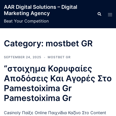
Skip
AAR Digital Solutions – Digital
to
Marketing Agency
Search
Tog
content
men
Beat Your Competition
Category:
mostbet GR
SEPTEMBER 24, 2025
MOSTBET GR
“στοιχημα Κορυφαίες
Αποδόσεις Και Αγορές Στο
Pamestoixima Gr
Pamestoixima Gr
Casinoly Παίξε Online Παιχνίδια Καζίνο Στο Content