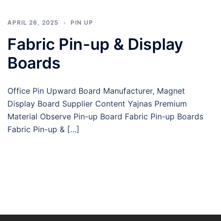
APRIL 26, 2025
PIN UP
Fabric Pin-up & Display
Boards
Office Pin Upward Board Manufacturer, Magnet
Display Board Supplier Content Yajnas Premium
Material Observe Pin-up Board Fabric Pin-up Boards
Fabric Pin-up & […]