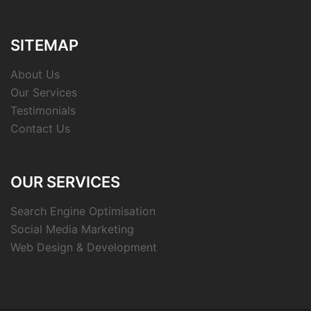
SITEMAP
About Us
Our Services
Testimonials
Contact Us
OUR SERVICES
Search Engine Optimisation
Social Media Marketing
Web Design & Development