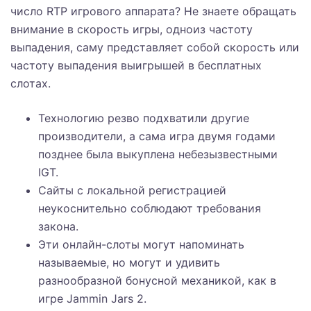
число RTP игрового аппарата? Не знаете обращать
внимание в скорость игры, одноиз частоту
выпадения, саму представляет собой скорость или
частоту выпадения выигрышей в бесплатных
слотах.
Технологию резво подхватили другие
производители, а сама игра двумя годами
позднее была выкуплена небезызвестными
IGT.
Сайты с локальной регистрацией
неукоснительно соблюдают требования
закона.
Эти онлайн-слоты могут напоминать
называемые, но могут и удивить
разнообразной бонусной механикой, как в
игре Jammin Jars 2.