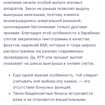
компании начали особый выпуск игровых
аппаратов. Закон не раньше позволял выдачу
выигрыша наличными, поэтому клиенты
вознаграждались жевательной резинкой,
шоколадными батончиками только другими
призами. Благодаря этой особенности а барабанах
слотов закрепились пиктограммы в качестве
фруктов, надписей BAR, которые и тогда широко
распространены же релизах современных
провайдеров. Да, RTP или процент выплат
оказывает на шансы выигрыша в онлайн слотах.
Еще одной важная особенность, той следует
учитывать или выборе игр казино, — это
отсутствии бонусных функций.
Такие бездепозитные бонусы встречаются
реже и не отличаются внушительными