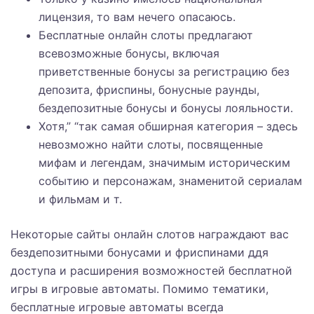
лицензия, то вам нечего опасаюсь.
Бесплатные онлайн слоты предлагают
всевозможные бонусы, включая
приветственные бонусы за регистрацию без
депозита, фриспины, бонусные раунды,
бездепозитные бонусы и бонусы лояльности.
Хотя,” “так самая обширная категория – здесь
невозможно найти слоты, посвященные
мифам и легендам, значимым историческим
событию и персонажам, знаменитой сериалам
и фильмам и т.
Некоторые сайты онлайн слотов награждают вас
бездепозитными бонусами и фриспинами ддя
доступа и расширения возможностей бесплатной
игры в игровые автоматы. Помимо тематики,
бесплатные игровые автоматы всегда