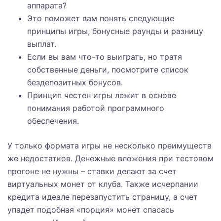
аппарата?
Это поможет вам понять следующие
принципы игры, бонусные раунды и разницу
выплат.
Если вы вам что-то выиграть, но тратя
собственные деньги, посмотрите список
бездепозитных бонусов.
Принцип честен игры лежит в основе
понимания работой программного
обеспечения.
У только формата игры не несколько преимуществ
же недостатков. Денежные вложения при тестовом
прогоне не нужны – ставки делают за счет
виртуальных монет от клуба. Также исчерпании
кредита идеале перезапустить страницу, а счет
упадет подобная «порция» монет спасась