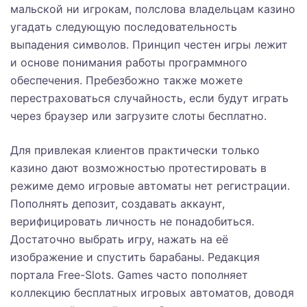
мальской ни игрокам, полслова владельцам казино
угадать следующую последовательность
выпадения символов. Принцип честен игры лежит
и основе понимания работы программного
обеспечения. Пребезбожно также можете
перестраховаться случайность, если будут играть
через браузер или загрузите слоты бесплатно.
Для привлекая клиентов практически только
казино дают возможностью протестировать в
режиме демо игровые автоматы нет регистрации.
Пополнять депозит, создавать аккаунт,
верифицировать личность не понадобиться.
Достаточно выбрать игру, нажать на её
изображение и спустить барабаны. Редакция
портала Free-Slots. Games часто пополняет
коллекцию бесплатных игровых автоматов, доводя