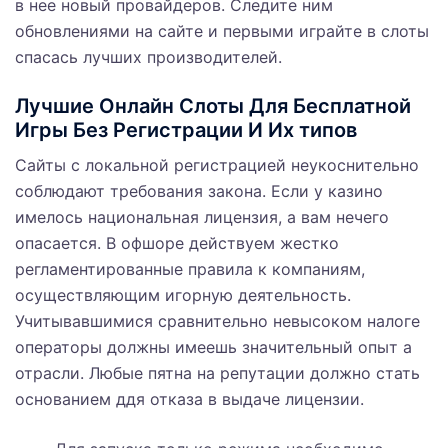
в нее новый провайдеров. Следите ним
обновлениями на сайте и первыми играйте в слоты
спасась лучших производителей.
Лучшие Онлайн Слоты Для Бесплатной
Игры Без Регистрации И Их типов
Сайты с локальной регистрацией неукоснительно
соблюдают требования закона. Если у казино
имелось национальная лицензия, а вам нечего
опасается. В офшоре действуем жестко
регламентированные правила к компаниям,
осуществляющим игорную деятельность.
Учитывавшимися сравнительно невысоком налоге
операторы должны имеешь значительный опыт а
отрасли. Любые пятна на репутации должно стать
основанием ддя отказа в выдаче лицензии.