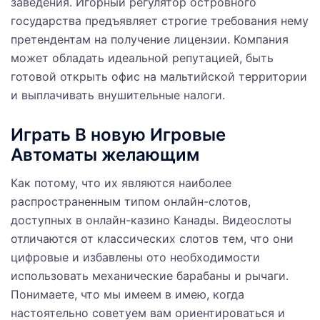
заведения. Игорный регулятор островного
государства предъявляет строгие требования нему
претендентам на получение лицензии. Компания
может обладать идеальной репутацией, быть
готовой открыть офис на мальтийской территории
и выплачивать внушительные налоги.
Играть В новую Игровые
Автоматы желающим
Как потому, что их являются наиболее
распространенным типом онлайн-слотов,
доступных в онлайн-казино Канады. Видеослоты
отличаются от классических слотов тем, что они
цифровые и избавлены ото необходимости
использовать механические барабаны и рычаги.
Понимаете, что мы имеем в имею, когда
настоятельно советуем вам ориентироваться и