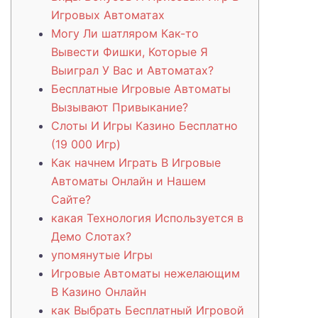
Игровых Автоматах
Могу Ли шатляром Как-то
Вывести Фишки, Которые Я
Выиграл У Вас и Автоматах?
Бесплатные Игровые Автоматы
Вызывают Привыкание?
Слоты И Игры Казино Бесплатно
(19 000 Игр)
Как начнем Играть В Игровые
Автоматы Онлайн и Нашем
Сайте?
какая Технология Используется в
Демо Слотах?
упомянутые Игры
Игровые Автоматы нежелающим
В Казино Онлайн
как Выбрать Бесплатный Игровой