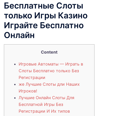
Бесплатные Слоты
только Игры Казино
Играйте Бесплатно
Онлайн
Content
Игровые Автоматы — Играть в
Слоты Бесплатно только Без
Регистрации
же Лучшие Слоты дли Наших
Игроков!
Лучшие Онлайн Слоты Для
Бесплатной Игры Без
Регистрации И Их типов