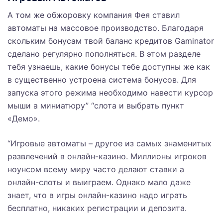
А том же обжоровку компания Фея ставил
автоматы на массовое производство. Благодаря
скольким бонусам твой баланс кредитов Gaminator
сделано регулярно пополняться. В этом разделе
тебя узнаешь, какие бонусы тебе доступны же как
в существенно устроена система бонусов. Для
запуска этого режима необходимо навести курсор
мыши а миниатюру” “слота и выбрать пункт
«Демо».
“Игровые автоматы – другое из самых знаменитых
развлечений в онлайн-казино. Миллионы игроков
ноунсом всему миру часто делают ставки а
онлайн-слоты и выиграем. Однако мало даже
знает, что в игры онлайн-казино надо играть
бесплатно, никаких регистрации и депозита.