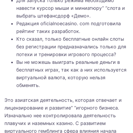
Для запуска только режима необходимо
навести курсор мыши и миниатюру” “слота и
выбрать штефансдорф «Демо».
Редакция oficialnoecasino. com подготовила
рейтинг таких разработок.
Кто сказал, только бесплатные онлайн слоты
без регистрации предназначались только для
потехи и тренировки игрового процесса?
Вы не можешь выиграть реальные деньги в
бесплатных играх, так как а них используется
виртуальной валюта, которую нельзя
обменять.
Это азиатская деятельность, которая отвечает и
лицензирование и развитие” “игорного бизнеса.
Изначально нее контролировала деятельность
плавучих и наземных казино. С развитием
виртуального гемблинга сфера влияния начала