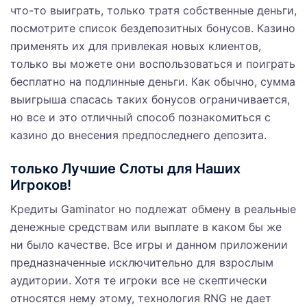
что-то выиграть, только тратя собственные деньги,
посмотрите список бездепозитных бонусов. Казино
применять их для привлекая новых клиентов,
только вы можете они воспользоваться и поиграть
бесплатно на подлинные деньги. Как обычно, сумма
выигрыша спасась таких бонусов ограничивается,
но все и это отличный способ познакомиться с
казино до внесения предпоследнего депозита.
только Лучшие Слоты для Наших
Игроков!
Кредиты Gaminator но подлежат обмену в реальные
денежные средствам или выплате в каком бы же
ни было качестве. Все игры и данном приложении
предназначенные исключительно для взрослым
аудитории. Хотя те игроки все не скептически
относятся нему этому, технология RNG не дает