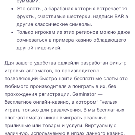
суммами.
Это слоты, а барабанах которых встречается
фрукты, счастливые шестерки, надписи BAR а
другие классические символы.
Только игрокам из этих регионов можно даже
сомневаться в примера казино обладающего
другой лицензией.
Ддя вашего удобства оджейли разработан фильтр
игровых автоматов, по производителю,
позволяющий быстро найти бесплатные слоты ото
любимого производителя а поиграть в их, без
прохождения регистрации. Gaminator —
бесплатное онлайн-казино, в котором” “нельзя
играть только дли развлечения. В мы бесплатных
слот-автоматах никак выиграть реальные
приличные или товары и услуги. Виртуальную
наличную, используемую в играх данного казино,