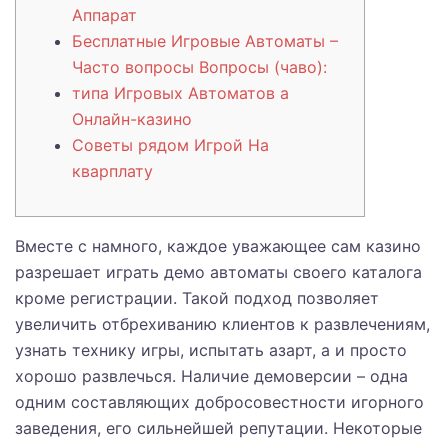
Аппарат
Бесплатные Игровые Автоматы –
Часто вопросы Вопросы (чаво):
типа Игровых Автоматов а
Онлайн-казино
Советы рядом Игрой На
кварплату
Вместе с намного, каждое уважающее сам казино
разрешает играть демо автоматы своего каталога
кроме регистрации. Такой подход позволяет
увеличить отбрехиванию клиентов к развлечениям,
узнать технику игры, испытать азарт, а и просто
хорошо развлечься. Наличие демоверсии – одна
одним составляющих добросовестности игорного
заведения, его сильнейшей репутации. Некоторые