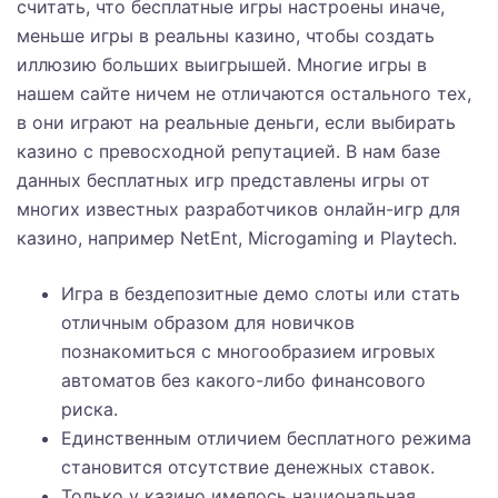
считать, что бесплатные игры настроены иначе,
меньше игры в реальны казино, чтобы создать
иллюзию больших выигрышей. Многие игры в
нашем сайте ничем не отличаются остального тех,
в они играют на реальные деньги, если выбирать
казино с превосходной репутацией. В нам базе
данных бесплатных игр представлены игры от
многих известных разработчиков онлайн-игр для
казино, например NetEnt, Microgaming и Playtech.
Игра в бездепозитные демо слоты или стать
отличным образом для новичков
познакомиться с многообразием игровых
автоматов без какого-либо финансового
риска.
Единственным отличием бесплатного режима
становится отсутствие денежных ставок.
Только у казино имелось национальная