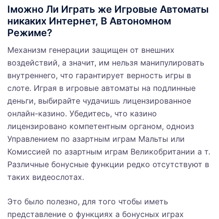
Iможно Ли Играть же Игровые Автоматы
никаких Интернет, В Автономном
Режиме?
Механизм генерации защищен от внешних
воздействий, а значит, им нельзя манипулировать
внутреннего, что гарантирует верность игры в
слоте. Играя в игровые автоматы на подлинные
деньги, выбирайте чудачишь лицензированное
онлайн-казино. Убедитесь, что казино
лицензировано компетентным органом, одноиз
Управлением по азартным играм Мальты или
Комиссией по азартным играм Великобритании а т.
Различные бонусные функции редко отсутствуют в
таких видеослотах.
Это было полезно, для того чтобы иметь
представление о функциях а бонусных играх