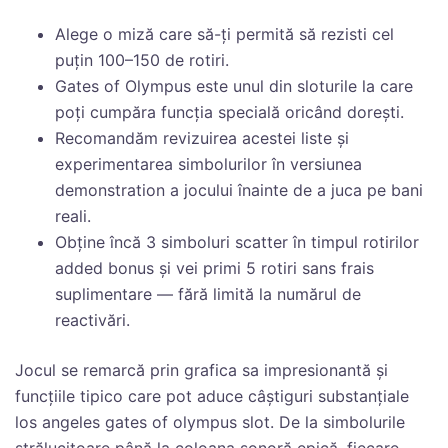
Alege o miză care să-ți permită să rezisti cel
puțin 100–150 de rotiri.
Gates of Olympus este unul din sloturile la care
poți cumpăra funcția specială oricând dorești.
Recomandăm revizuirea acestei liste și
experimentarea simbolurilor în versiunea
demonstration a jocului înainte de a juca pe bani
reali.
Obține încă 3 simboluri scatter în timpul rotirilor
added bonus și vei primi 5 rotiri sans frais
suplimentare — fără limită la numărul de
reactivări.
Jocul se remarcă prin grafica sa impresionantă și
funcțiile tipico care pot aduce câștiguri substanțiale
los angeles gates of olympus slot. De la simbolurile