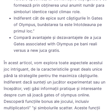
formează prin obținerea unui anumit număr para
simboluri identice rapid climax role.
Indiferent cât de epice sunt câștigurile în Gates
of Olympus, bunăstarea ta este întotdeauna pe
primul loc.”
Compară avantajele și dezavantajele de a juca
Gates associated with Olympus pe bani reali
versus a new juca gratis.
În acest articol, vom explora toate aspectele acestui
joc intriguant, de la caracteristicile great deals unice
până la strategiile pentru the maximiza câștigurile.
Indiferent dacă sunteți un jucător experimentat sau un
începător, veți găsi informații pratique și interesante
despre cum să joacă gates of olympus online.
Descoperă funcțiile bonus ale jocului, inclusiv
multiplicatorii” “și simbolurile scatter. Aceste funcții