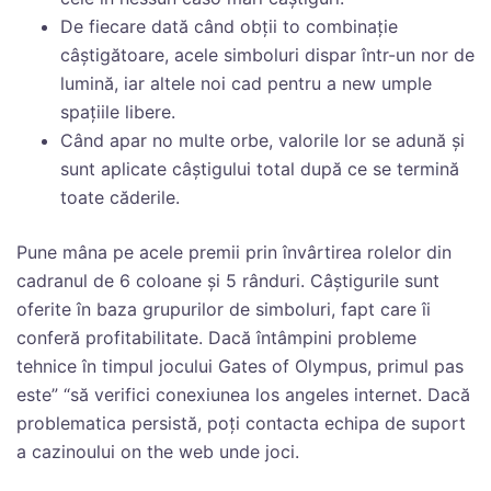
De fiecare dată când obții to combinație
câștigătoare, acele simboluri dispar într-un nor de
lumină, iar altele noi cad pentru a new umple
spațiile libere.
Când apar no multe orbe, valorile lor se adună și
sunt aplicate câștigului total după ce se termină
toate căderile.
Pune mâna pe acele premii prin învârtirea rolelor din
cadranul de 6 coloane și 5 rânduri. Câștigurile sunt
oferite în baza grupurilor de simboluri, fapt care îi
conferă profitabilitate. Dacă întâmpini probleme
tehnice în timpul jocului Gates of Olympus, primul pas
este” “să verifici conexiunea los angeles internet. Dacă
problematica persistă, poți contacta echipa de suport
a cazinoului on the web unde joci.