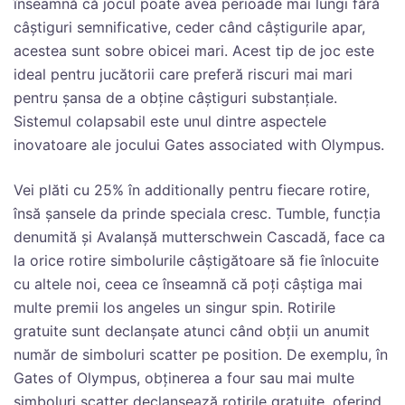
înseamnă că jocul poate avea perioade mai lungi fără
câștiguri semnificative, ceder când câștigurile apar,
acestea sunt sobre obicei mari. Acest tip de joc este
ideal pentru jucătorii care preferă riscuri mai mari
pentru șansa de a obține câștiguri substanțiale.
Sistemul colapsabil este unul dintre aspectele
inovatoare ale jocului Gates associated with Olympus.
Vei plăti cu 25% în additionally pentru fiecare rotire,
însă șansele da prinde speciala cresc. Tumble, funcția
denumită și Avalanșă mutterschwein Cascadă, face ca
la orice rotire simbolurile câștigătoare să fie înlocuite
cu altele noi, ceea ce înseamnă că poți câștiga mai
multe premii los angeles un singur spin. Rotirile
gratuite sunt declanșate atunci când obții un anumit
număr de simboluri scatter pe position. De exemplu, în
Gates of Olympus, obținerea a four sau mai multe
simboluri scatter declanșează rotirile gratuite, oferind