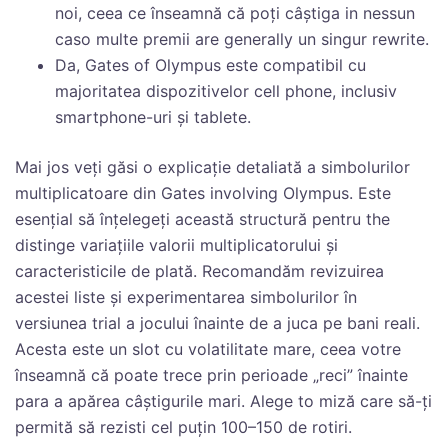
noi, ceea ce înseamnă că poți câștiga in nessun
caso multe premii are generally un singur rewrite.
Da, Gates of Olympus este compatibil cu
majoritatea dispozitivelor cell phone, inclusiv
smartphone-uri și tablete.
Mai jos veți găsi o explicație detaliată a simbolurilor
multiplicatoare din Gates involving Olympus. Este
esențial să înțelegeți această structură pentru the
distinge variațiile valorii multiplicatorului și
caracteristicile de plată. Recomandăm revizuirea
acestei liste și experimentarea simbolurilor în
versiunea trial a jocului înainte de a juca pe bani reali.
Acesta este un slot cu volatilitate mare, ceea votre
înseamnă că poate trece prin perioade „reci” înainte
para a apărea câștigurile mari. Alege to miză care să-ți
permită să rezisti cel puțin 100–150 de rotiri.