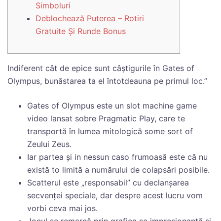
Simboluri
Deblochează Puterea – Rotiri
Gratuite Și Runde Bonus
Indiferent cât de epice sunt câștigurile în Gates of
Olympus, bunăstarea ta el întotdeauna pe primul loc.”
Gates of Olympus este un slot machine game
video lansat sobre Pragmatic Play, care te
transportă în lumea mitologică some sort of
Zeului Zeus.
Iar partea și in nessun caso frumoasă este că nu
există to limită a numărului de colapsări posibile.
Scatterul este „responsabil” cu declanșarea
secvenței speciale, dar despre acest lucru vom
vorbi ceva mai jos.