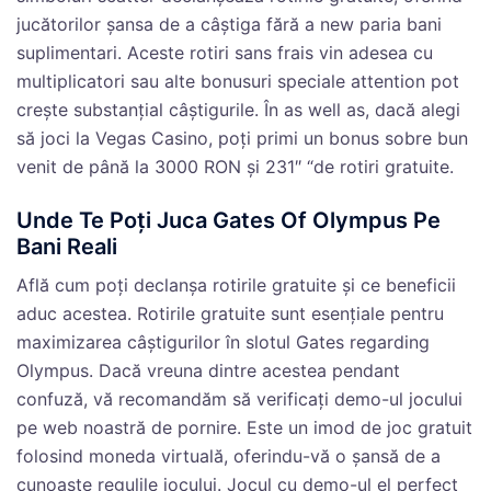
jucătorilor șansa de a câștiga fără a new paria bani
suplimentari. Aceste rotiri sans frais vin adesea cu
multiplicatori sau alte bonusuri speciale attention pot
crește substanțial câștigurile. În as well as, dacă alegi
să joci la Vegas Casino, poți primi un bonus sobre bun
venit de până la 3000 RON și 231″ “de rotiri gratuite.
Unde Te Poți Juca Gates Of Olympus Pe
Bani Reali
Află cum poți declanșa rotirile gratuite și ce beneficii
aduc acestea. Rotirile gratuite sunt esențiale pentru
maximizarea câștigurilor în slotul Gates regarding
Olympus. Dacă vreuna dintre acestea pendant
confuză, vă recomandăm să verificați demo-ul jocului
pe web noastră de pornire. Este un imod de joc gratuit
folosind moneda virtuală, oferindu-vă o șansă de a
cunoaște regulile jocului. Jocul cu demo-ul el perfect