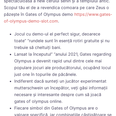
spectaculoasă a new cerului senin și a templului antic.
Scopul tău el de a revendica comoara pe care Zeus o
păzește în Gates of Olympus demo
https://www.gates-
of-olympus-demo-slot.com
.
Jocul cu demo-ul el perfect sigur, deoarece
toate” “rundele sunt în esență rotiri gratuite și nu
trebuie să cheltuiți bani.
Lansat la începutul” “anului 2021, Gates regarding
Olympus a devenit rapid unul dintre cele mai
populare jocuri ale producătorului, ocupând locul
just one în topurile de păcănele.
Indiferent dacă sunteți un jucător experimentat
mutterschwein un începător, veți găsi informații
necesare și interesante despre cum să joacă
gates of olympus online.
Fiecare simbol din Gates of Olympus are o
valoare specifică, iar combinațiile câștigătoare se