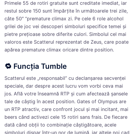
Primele 55 de rotiri gratuite sunt creditate imediat, iar
restul sobre 150 sunt împărțite în următoarele trei zile,
câte 50″ “premature climax zi. Pe cele 6 role alcohol
grilei de joc vei descoperi simboluri specifice temei și
pietre prețioase sobre diferite culori. Simbolul cel mai
valoros este Scatterul reprezentat de Zeus, care poate
apărea premature climax oricare dintre position.
🔁 Funcția Tumble
Scatterul este „responsabil” cu declanșarea secvenței
speciale, dar despre acest lucru vom vorbi ceva mai
jos. Află votre înseamnă RTP și cum afectează șansele
tale de câștig în acest position. Gates of Olympus are
un RTP atractiv, care confront jocul și mai incitant, mai
beers când activezi cele 15 rotiri sans frais. De fiecare
dată când obții to combinație câștigătoare, acele
simboluri dispar într-un nor de lumină, iar altele noi cad