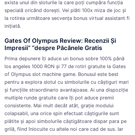
exista unul din sloturile la care poți cumpăra funcția
specială oricând dorești. Vei plăti 100x miza de joc și
la rotirea următoare secvența bonus virtual assistant fi
inițiată.
Gates Of Olympus Review: Recenzii Și
Impresii” “despre Păcănele Gratis
Prima depunere îți aduce un bonus sobre 100% până
los angeles 1000 RON și 77 de rotiri gratuite la Gates
of Olympus slot machine game. Bonusul este best
pentru a explora slotul cu simbolurile cu câștiguri mari
și funcțiile straordinario avantajoase. Ai una dispoziție
multiple runde gratuite care îți pot aduce premii
consistente. Mai mult decât atât, grație modului
colapsabil, una orice spin efectuat câștigurile sunt
plătite și apoi simbolurile câștigătoare dispar para pe
grilă, fiind înlocuite cu altele noi care cad de sus. Iar