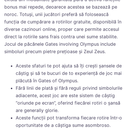
bonus mai repede, deoarece acestea se bazează pe
noroc. Totuși, unii jucători preferă să folosească
funcția de cumpărare a rotirilor gratuite, disponibilă în
diverse cazinouri online, proper care permite accesul
direct la rotirile sans frais contra unei sume stabilite.
Jocul de păcănele Gates involving Olympus include
simboluri precum pietre prețioase și Zeul Zeus.
Aceste sfaturi te pot ajuta să îți crești șansele de
câștig și să te bucuri de to experiență de joc mai
plăcută în Gates of Olympus.
Fără linii de plată și fără reguli privind simbolurile
adiacente, acest joc are este sistem de câștig
“oriunde pe ecran”, oferind fiecărei rotiri o șansă
are generally glorie.
Aceste funcții pot transforma fiecare rotire într-o
oportunitate de a câștiga sume asombroso.