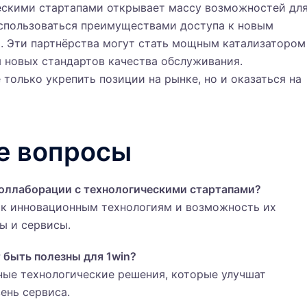
ескими стартапами открывает массу возможностей дл
оспользоваться преимуществами доступа к новым
. Эти партнёрства могут стать мощным катализатором
 новых стандартов качества обслуживания.
только укрепить позиции на рынке, но и оказаться на
е вопросы
коллаборации с технологическими стартапами?
 к инновационным технологиям и возможность их
ы и сервисы.
 быть полезны для 1win?
ные технологические решения, которые улучшат
ень сервиса.