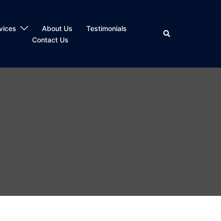
vices
About Us
Testimonials
Search
Contact Us