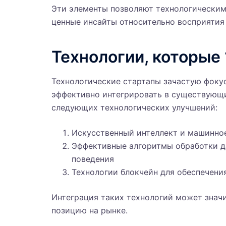
Эти элементы позволяют технологическим 
ценные инсайты относительно восприятия
Технологии, которые
Технологические стартапы зачастую фоку
эффективно интегрировать в существующи
следующих технологических улучшений:
Искусственный интеллект и машинное
Эффективные алгоритмы обработки да
поведения
Технологии блокчейн для обеспечени
Интеграция таких технологий может значи
позицию на рынке.