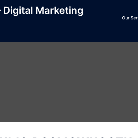
– Digital Marketing
Our Ser