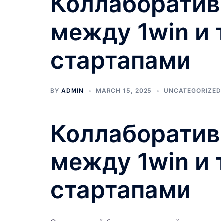
Коллаборатив
между 1win и
стартапами
BY
ADMIN
MARCH 15, 2025
UNCATEGORIZED
Коллаборатив
между 1win и
стартапами