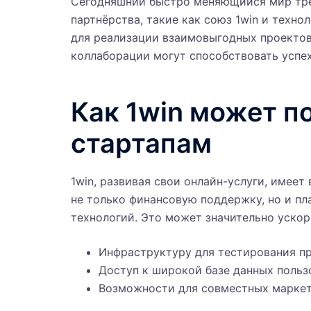
Сегодняшний быстро меняющийся мир тре
партнёрства, такие как союз 1win и техн
для реализации взаимовыгодных проектов.
коллаборации могут способствовать успех
Как 1win может п
стартапам
1win, развивая свои онлайн-услуги, имее
не только финансовую поддержку, но и пл
технологий. Это может значительно ускор
Инфраструктуру для тестирования п
Доступ к широкой базе данных польз
Возможности для совместных марке