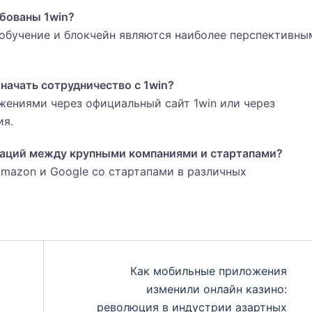
ебованы 1win?
обучение и блокчейн являются наиболее перспективны
начать сотрудничество с 1win?
жениями через официальный сайт 1win или через
ия.
аций между крупными компаниями и стартапами?
mazon и Google со стартапами в различных
Как мобильные приложения
изменили онлайн казино:
революция в индустрии азартных