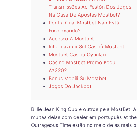
Transmissões Ao Festón Dos Jogos
Na Casa De Apostas Mostbet?
Por La Cual Mostbet Não Está
Funcionando?
Accesso A Mostbet
Informazioni Sul Casinò Mostbet
Mostbet Casino Oyunlari
Casino Mostbet Promo Kodu
Az3202
Bonus Mobili Su Mostbet
Jogos De Jackpot
Billie Jean King Cup e outros pela MostBet. 
muitas delas com dealer em português at the
Outrageous Time estão no meio de as mais 