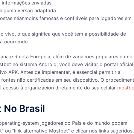
e informações enviadas.
m alguma versão adaptada.
ostas néanmoins famosas e confiáveis para jogadores em
 vivo, o que significa que você tem a possibilidade de
tá ocorrendo.
icana e Roleta Europeia, além de variações populares como
tbet no sistema Android, você deve visitar o portal oficial
ivo APK. Antes de implementar, é essencial permitir a
a fontes não certificadas em seu dispositivo. O procedimen
rá acesso à organizacion diretamente do seu celular
mostbe
 No Brasil
, operating-system jogadores do País e do mundo podem
 ou “link alternativo Mostbet” e clicar nos links sugeridos.