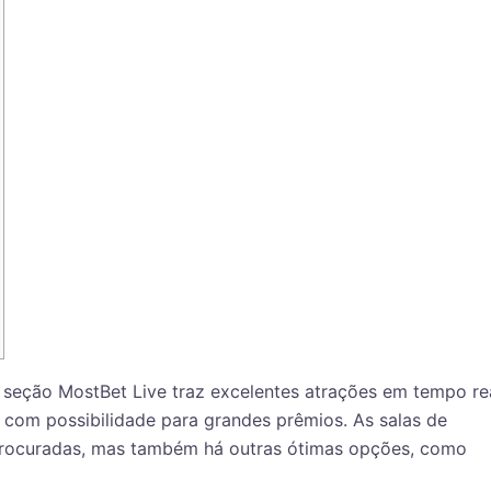
A seção MostBet Live traz excelentes atrações em tempo rea
 com possibilidade para grandes prêmios. As salas de
procuradas, mas também há outras ótimas opções, como