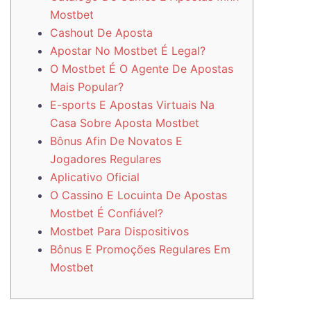
Mostbet
Cashout De Aposta
Apostar No Mostbet É Legal?
O Mostbet É O Agente De Apostas
Mais Popular?
E-sports E Apostas Virtuais Na
Casa Sobre Aposta Mostbet
Bônus Afin De Novatos E
Jogadores Regulares
Aplicativo Oficial
O Cassino E Locuinta De Apostas
Mostbet É Confiável?
Mostbet Para Dispositivos
Bônus E Promoções Regulares Em
Mostbet