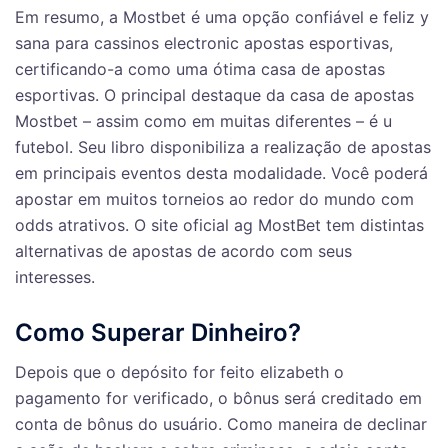
Em resumo, a Mostbet é uma opção confiável e feliz y
sana para cassinos electronic apostas esportivas,
certificando-a como uma ótima casa de apostas
esportivas. O principal destaque da casa de apostas
Mostbet – assim como em muitas diferentes – é u
futebol. Seu libro disponibiliza a realização de apostas
em principais eventos desta modalidade. Você poderá
apostar em muitos torneios ao redor do mundo com
odds atrativos. O site oficial ag MostBet tem distintas
alternativas de apostas de acordo com seus
interesses.
Como Superar Dinheiro?
Depois que o depósito for feito elizabeth o
pagamento for verificado, o bônus será creditado em
conta de bônus do usuário. Como maneira de declinar