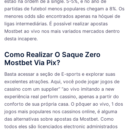
estão na ordem de a single. 5-5%, e no ano de
partidas de futebol menos populares chegam a 8%. Os
menores odds são encontrados apenas na hóquei de
ligas intermediárias. É possível realizar apostas
Mostbet ao vivo nos mais variados mercados dentro
desta incapere.
Como Realizar O Saque Zero
Mostbet Via Pix?
Basta acessar a seção de E-sports e explorar suas
excelentes atrações. Aqui, você pode jogar jogos de
cassino com um supplier” “ao vivo imitando a new
experiência real perform cassino, apenas a partir do
conforto de sua própria casa. O pôquer ao vivo, 1 dos
jogos mais populares nos cassinos online, é alguma
das alternativas sobre apostas da Mostbet. Como
todos eles são licenciados electronic administrados