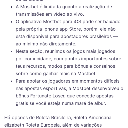
A Mostbet é limitada quanto a realização de
transmissões em vídeo ao vivo.
O aplicativo Mostbet para iOS pode ser baixado
pela própria Iphone app Store, porém, ele não
está disponível para apostadores brasileiros —
ao minimo não diretamente.
Nesta seção, reunimos os jogos mais jogados
por comunidade, com pontos importantes sobre
teus recursos, modos para bônus e conselhos
sobre como ganhar mais na Mostbet.
Para apoiar os jogadores em momentos difíceis
nas apostas esportivas, a Mostbet desenvolveu o
bônus Fortunate Loser, que concede apostas
grátis se você esteja numa maré de albur.
Há opções de Roleta Brasileira, Roleta Americana
elizabeth Roleta Europeia, além de variações