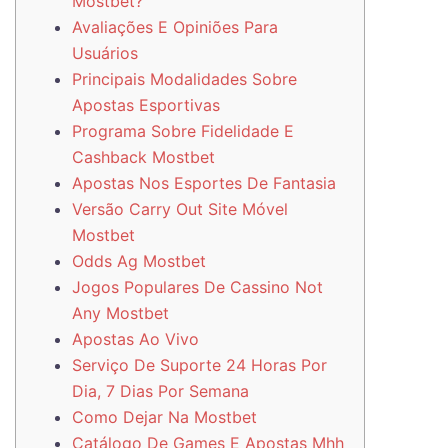
Mostbet?
Avaliações E Opiniões Para
Usuários
Principais Modalidades Sobre
Apostas Esportivas
Programa Sobre Fidelidade E
Cashback Mostbet
Apostas Nos Esportes De Fantasia
Versão Carry Out Site Móvel
Mostbet
Odds Ag Mostbet
Jogos Populares De Cassino Not
Any Mostbet
Apostas Ao Vivo
Serviço De Suporte 24 Horas Por
Dia, 7 Dias Por Semana
Como Dejar Na Mostbet
Catálogo De Games E Apostas Mhh