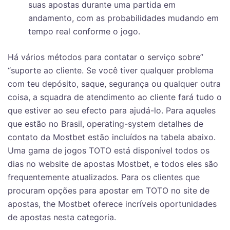
suas apostas durante uma partida em
andamento, com as probabilidades mudando em
tempo real conforme o jogo.
Há vários métodos para contatar o serviço sobre”
“suporte ao cliente. Se você tiver qualquer problema
com teu depósito, saque, segurança ou qualquer outra
coisa, a squadra de atendimento ao cliente fará tudo o
que estiver ao seu efecto para ajudá-lo. Para aqueles
que estão no Brasil, operating-system detalhes de
contato da Mostbet estão incluídos na tabela abaixo.
Uma gama de jogos TOTO está disponível todos os
dias no website de apostas Mostbet, e todos eles são
frequentemente atualizados. Para os clientes que
procuram opções para apostar em TOTO no site de
apostas, the Mostbet oferece incríveis oportunidades
de apostas nesta categoria.