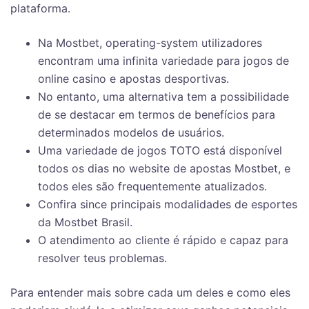
plataforma.
Na Mostbet, operating-system utilizadores
encontram uma infinita variedade para jogos de
online casino e apostas desportivas.
No entanto, uma alternativa tem a possibilidade
de se destacar em termos de benefícios para
determinados modelos de usuários.
Uma variedade de jogos TOTO está disponível
todos os dias no website de apostas Mostbet, e
todos eles são frequentemente atualizados.
Confira since principais modalidades de esportes
da Mostbet Brasil.
O atendimento ao cliente é rápido e capaz para
resolver teus problemas.
Para entender mais sobre cada um deles e como eles