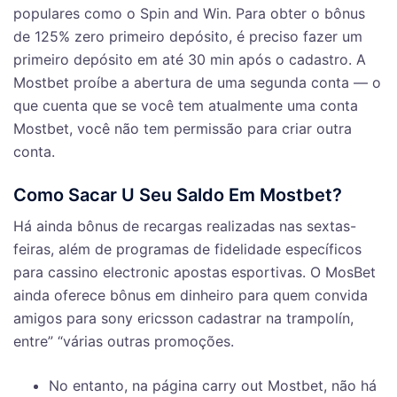
populares como o Spin and Win. Para obter o bônus
de 125% zero primeiro depósito, é preciso fazer um
primeiro depósito em até 30 min após o cadastro. A
Mostbet proíbe a abertura de uma segunda conta — o
que cuenta que se você tem atualmente uma conta
Mostbet, você não tem permissão para criar outra
conta.
Como Sacar U Seu Saldo Em Mostbet?
Há ainda bônus de recargas realizadas nas sextas-
feiras, além de programas de fidelidade específicos
para cassino electronic apostas esportivas. O MosBet
ainda oferece bônus em dinheiro para quem convida
amigos para sony ericsson cadastrar na trampolín,
entre” “várias outras promoções.
No entanto, na página carry out Mostbet, não há