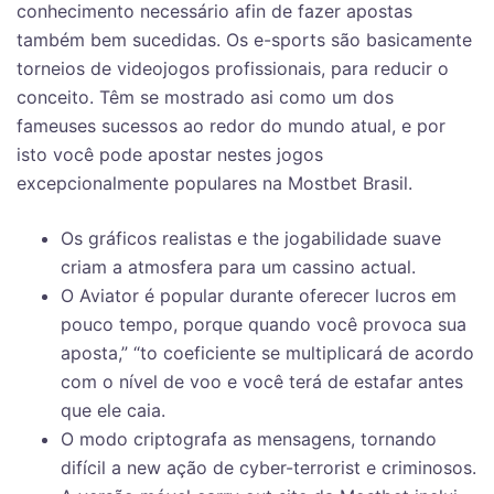
conhecimento necessário afin de fazer apostas
também bem sucedidas. Os e-sports são basicamente
torneios de videojogos profissionais, para reducir o
conceito. Têm se mostrado asi como um dos
fameuses sucessos ao redor do mundo atual, e por
isto você pode apostar nestes jogos
excepcionalmente populares na Mostbet Brasil.
Os gráficos realistas e the jogabilidade suave
criam a atmosfera para um cassino actual.
O Aviator é popular durante oferecer lucros em
pouco tempo, porque quando você provoca sua
aposta,” “to coeficiente se multiplicará de acordo
com o nível de voo e você terá de estafar antes
que ele caia.
O modo criptografa as mensagens, tornando
difícil a new ação de cyber-terrorist e criminosos.