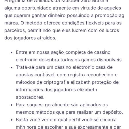
Programa de Afiliados da Mostbet zero Brasil é
alguma oportunidade atraente em virtude de aqueles
que querem ganhar dinheiro possuindo a promoção ag
marca. O metodo oferece condições flexíveis para os
parceiros, permitindo que eles lucrem com os lucros
dos jogadores atraídos.
Entre em nossa seção completa de cassino
electronic descubra todos os games disponíveis.
Trata-se para um cassino electronic casa de
apostas confiável, com registro reconhecido e
métodos de criptografia elizabeth proteção de
informações dos jogadores elizabeth
apostadores.
Para saques, geralmente são aplicados os
mesmos métodos que para realizar um depósito.
Basta você ver em qual perfil você se encaixa
mhh hora de escolher a sua expresamente e dar