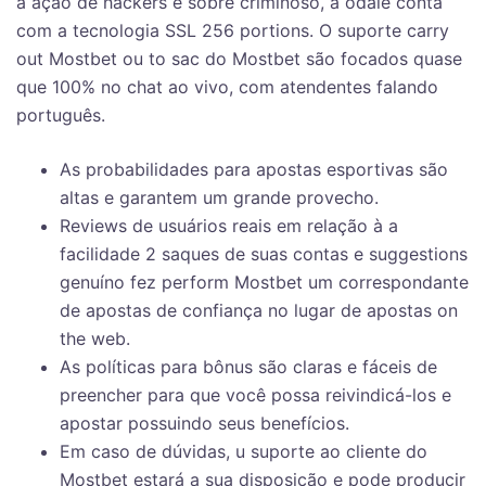
a ação de hackers e sobre criminoso, a odaie conta
com a tecnologia SSL 256 portions. O suporte carry
out Mostbet ou to sac do Mostbet são focados quase
que 100% no chat ao vivo, com atendentes falando
português.
As probabilidades para apostas esportivas são
altas e garantem um grande provecho.
Reviews de usuários reais em relação à a
facilidade 2 saques de suas contas e suggestions
genuíno fez perform Mostbet um correspondante
de apostas de confiança no lugar de apostas on
the web.
As políticas para bônus são claras e fáceis de
preencher para que você possa reivindicá-los e
apostar possuindo seus benefícios.
Em caso de dúvidas, u suporte ao cliente do
Mostbet estará a sua disposição e pode producir