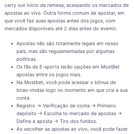
carry out início da remesa, acessando os mercados de
apostas ao vivo. Outra forma comum de apostar, em
que você faz suas apostas antes dos jogos, com
mercados disponíveis até 2 dias antes do evento.
Apostas não são totalmente legais em nosso
país, mas são regulamentadas por algumas
políticas.
Os fãs de E-sports terão opções em MostBet
apostas entre os jogos mais
Na Mostbet, você pode acessar o bônus de
boas-vindas logo no momento em que cria a sua
conta.
Registro → Verificação de conta → Primeiro
depósito → Escolha to mercado de apostas →
Defina a aposta → Tiro dos fundos.
Ao escolher as apostas ao vivo, você pode fazer