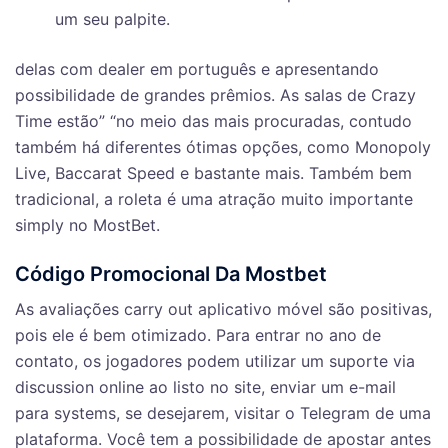
um seu palpite.
delas com dealer em português e apresentando
possibilidade de grandes prêmios. As salas de Crazy
Time estão” “no meio das mais procuradas, contudo
também há diferentes ótimas opções, como Monopoly
Live, Baccarat Speed e bastante mais. Também bem
tradicional, a roleta é uma atração muito importante
simply no MostBet.
Código Promocional Da Mostbet
As avaliações carry out aplicativo móvel são positivas,
pois ele é bem otimizado. Para entrar no ano de
contato, os jogadores podem utilizar um suporte via
discussion online ao listo no site, enviar um e-mail
para systems, se desejarem, visitar o Telegram de uma
plataforma. Você tem a possibilidade de apostar antes