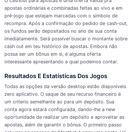
O cashout para apostas é uma oferta válida pra
apostas ordinárias e combinadas feitas ao vivo e em
pré-jogo que estejam marcadas com o símbolo de
recompra. Após a confirmação do pedido de cash-out,
os fundos serão depositados no ano de sua conta
imediatamente. Será possível buscar o montante sobre
cash out em teu histórico de apostas. Embora não
possa ser um bônus em si, é alguma oferta
interessante apresentando a qual podemos contar.
Resultados E Estatísticas Dos Jogos
Todas as opções da versão desktop estão disponíveis
zero aplicativo. O saque de seu recurso financeiro é
um criterio semelhante ao para um depósito. Sua
conta agora estará configurada, dando-lhe a new
oportunidade de realizar um depósito e aproveitar as
apostas, além de garantir o bônus. O primeiro passo