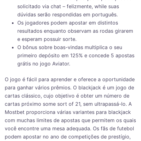
solicitado via chat – felizmente, while suas
dúvidas serão respondidas em português.
Os jogadores podem apostar em distintos
resultados enquanto observam as rodas girarem
e esperam possuir sorte.
O bônus sobre boas-vindas multiplica o seu
primeiro depósito em 125% e concede 5 apostas
grátis no jogo Aviator.
O jogo é fácil para aprender e oferece a oportunidade
para ganhar vários prêmios. O blackjack é um jogo de
cartas clássico, cujo objetivo é obter um número de
cartas próximo some sort of 21, sem ultrapassá-lo. A
Mostbet proporciona várias variantes para blackjack
com muchas limites de apostas que permitem os quais
você encontre uma mesa adequada. Os fãs de futebol
podem apostar no ano de competições de prestígio,