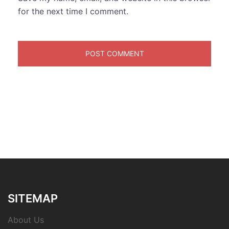
for the next time I comment.
SITEMAP
About Us