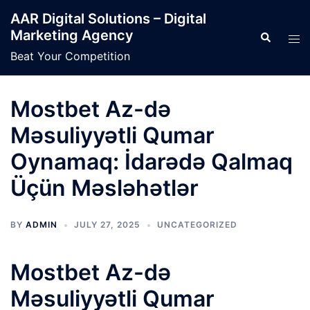
Skip
AAR Digital Solutions – Digital
to
Marketing Agency
Search
Tog
content
men
Beat Your Competition
Mostbet Az-də
Məsuliyyətli Qumar
Oynamaq: İdarədə Qalmaq
Üçün Məsləhətlər
BY
ADMIN
JULY 27, 2025
UNCATEGORIZED
Mostbet Az-də
Məsuliyyətli Qumar