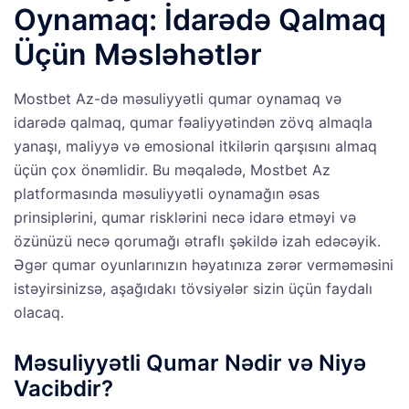
Oynamaq: İdarədə Qalmaq
Üçün Məsləhətlər
Mostbet Az-də məsuliyyətli qumar oynamaq və
idarədə qalmaq, qumar fəaliyyətindən zövq almaqla
yanaşı, maliyyə və emosional itkilərin qarşısını almaq
üçün çox önəmlidir. Bu məqalədə, Mostbet Az
platformasında məsuliyyətli oynamağın əsas
prinsiplərini, qumar risklərini necə idarə etməyi və
özünüzü necə qorumağı ətraflı şəkildə izah edəcəyik.
Əgər qumar oyunlarınızın həyatınıza zərər verməməsini
istəyirsinizsə, aşağıdakı tövsiyələr sizin üçün faydalı
olacaq.
Məsuliyyətli Qumar Nədir və Niyə
Vacibdir?