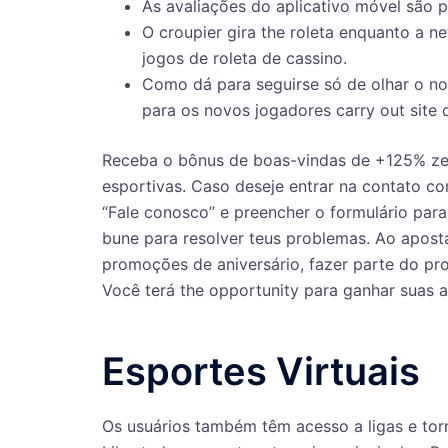
As avaliações do aplicativo móvel são p
O croupier gira the roleta enquanto a n
jogos de roleta de cassino.
Como dá para seguirse só de olhar o no
para os novos jogadores carry out site 
Receba o bônus de boas-vindas de +125% zero
esportivas. Caso deseje entrar na contato c
“Fale conosco” e preencher o formulário para
bune para resolver teus problemas. Ao apost
promoções de aniversário, fazer parte do pr
Você terá the opportunity para ganhar suas
Esportes Virtuais
Os usuários também têm acesso a ligas e to