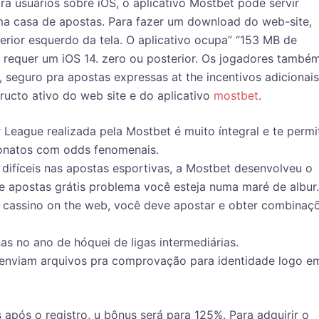
ara usuários sobre iOS, o aplicativo Mostbet pode servir
uma casa de apostas. Para fazer um download do web-site,
erior esquerdo da tela. O aplicativo ocupa” “153 MB de
 requer um iOS 14. zero ou posterior. Os jogadores també
 seguro pra apostas expressas at the incentivos adicionais,
fructo ativo do web site e do aplicativo
mostbet
.
eague realizada pela Mostbet é muito íntegral e te permi
onatos com odds fenomenais.
ifíceis nas apostas esportivas, a Mostbet desenvolveu o
 apostas grátis problema você esteja numa maré de albur.
m cassino on the web, você deve apostar e obter combinaç
 no ano de hóquei de ligas intermediárias.
 enviam arquivos pra comprovação para identidade logo e
 após o registro, u bônus será para 125%. Para adquirir o