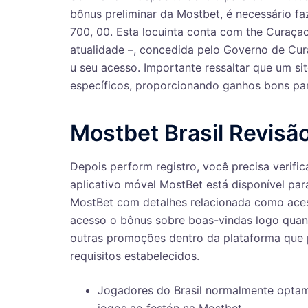
bônus preliminar da Mostbet, é necessário f
700, 00. Esta locuinta conta com the Curaçao
atualidade –, concedida pelo Governo de Curaç
u seu acesso. Importante ressaltar que um s
específicos, proporcionando ganhos bons par
Mostbet Brasil Revisã
Depois perform registro, você precisa verific
aplicativo móvel MostBet está disponível par
MostBet com detalhes relacionada como acess
acesso o bônus sobre boas-vindas logo quand
outras promoções dentro da plataforma que 
requisitos estabelecidos.
Jogadores do Brasil normalmente optam
jogos ao festón na Mostbet.