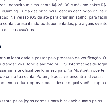
azer 1 depósito mínimo sobre R$ 25, 00 e máximo sobre R$ 
 eGaming – uma das principais licenças de” “jogos online 
ao. Na versão iOS dá até para criar um atalho, para facili
ite conta apresentando odds aumentadas, pra alguns event
a os seus usuários.
o
ar sua identidade e passar pelo processo de verificação. O
a dispositivos Google android ou iOS. Informações de login
ar um site oficial perform seu país. Na Mostbet, você te
o cria a tua conta. Porém, é possível encontrar diversas
podem producir aproveitadas, desde o qual você cumpra 
 tanto pelos jogos normais para blackjack quanto pelos