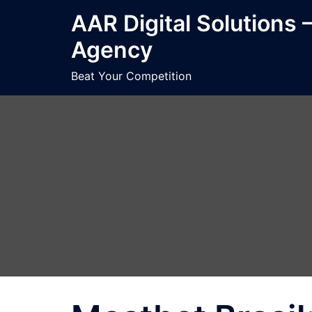
Skip
AAR Digital Solutions 
to
Agency
content
Beat Your Competition