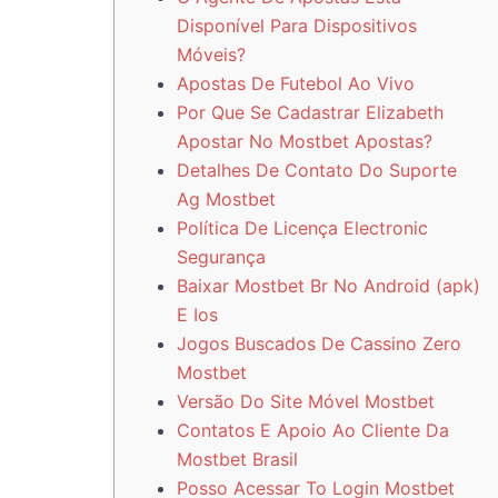
Disponível Para Dispositivos
Móveis?
Apostas De Futebol Ao Vivo
Por Que Se Cadastrar Elizabeth
Apostar No Mostbet Apostas?
Detalhes De Contato Do Suporte
Ag Mostbet
Política De Licença Electronic
Segurança
Baixar Mostbet Br No Android (apk)
E Ios
Jogos Buscados De Cassino Zero
Mostbet
Versão Do Site Móvel Mostbet
Contatos E Apoio Ao Cliente Da
Mostbet Brasil
Posso Acessar To Login Mostbet