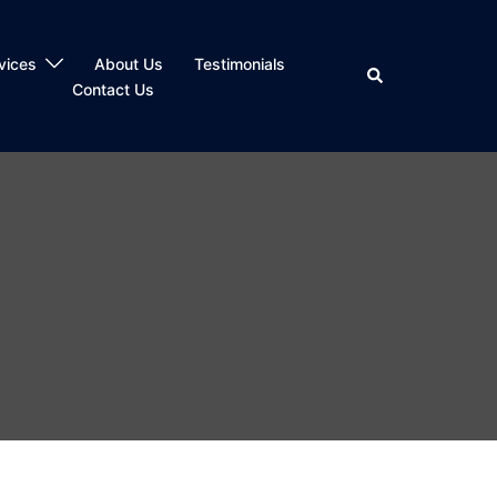
vices
About Us
Testimonials
Search
Contact Us