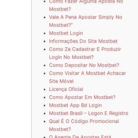
Como Fazer Alguma Aposta No
Mostbet?
Vale A Pena Apostar Simply No
Mostbet?”
Mostbet Login
Informações Do Site Mostbet
Como Ze Cadastrar E Produzir
Login No Mostbet?
Como Depositar No Mostbet?
Como Visitar A Mostbet Achacar
Site Móvel
Licença Oficial
Como Apostar Em Mostbet?
Mostbet App Bd Login
Mostbet Brasil – Logon E Registro
Qual É O Código Promocional
Mostbet?
O Agente De Apostas Está