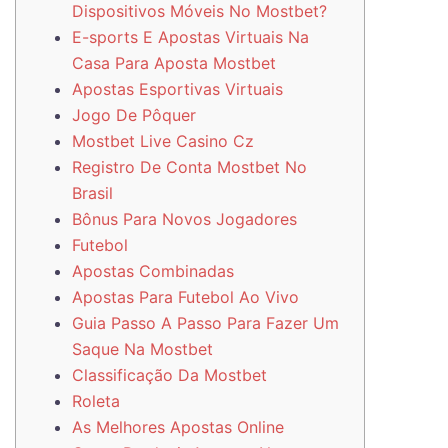
Dispositivos Móveis No Mostbet?
E-sports E Apostas Virtuais Na
Casa Para Aposta Mostbet
Apostas Esportivas Virtuais
Jogo De Pôquer
Mostbet Live Casino Cz
Registro De Conta Mostbet No
Brasil
Bônus Para Novos Jogadores
Futebol
Apostas Combinadas
Apostas Para Futebol Ao Vivo
Guia Passo A Passo Para Fazer Um
Saque Na Mostbet
Classificação Da Mostbet
Roleta
As Melhores Apostas Online