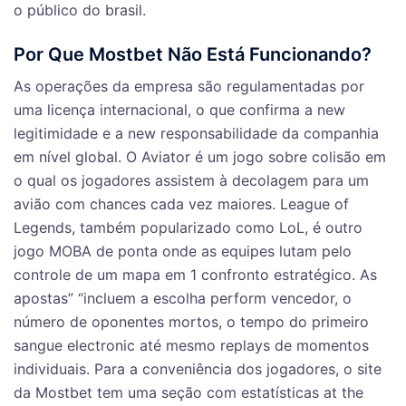
o público do brasil.
Por Que Mostbet Não Está Funcionando?
As operações da empresa são regulamentadas por
uma licença internacional, o que confirma a new
legitimidade e a new responsabilidade da companhia
em nível global. O Aviator é um jogo sobre colisão em
o qual os jogadores assistem à decolagem para um
avião com chances cada vez maiores. League of
Legends, também popularizado como LoL, é outro
jogo MOBA de ponta onde as equipes lutam pelo
controle de um mapa em 1 confronto estratégico. As
apostas” “incluem a escolha perform vencedor, o
número de oponentes mortos, o tempo do primeiro
sangue electronic até mesmo replays de momentos
individuais. Para a conveniência dos jogadores, o site
da Mostbet tem uma seção com estatísticas at the