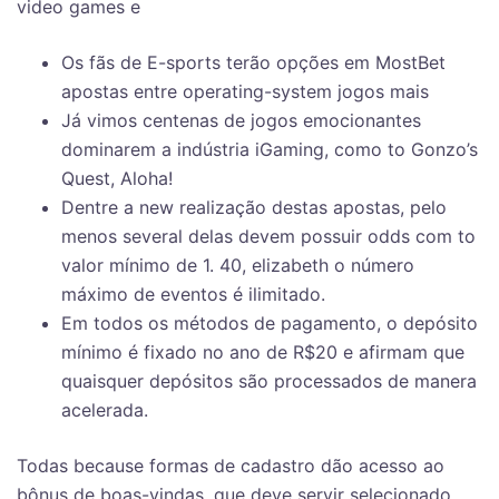
video games e
Os fãs de E-sports terão opções em MostBet
apostas entre operating-system jogos mais
Já vimos centenas de jogos emocionantes
dominarem a indústria iGaming, como to Gonzo’s
Quest, Aloha!
Dentre a new realização destas apostas, pelo
menos several delas devem possuir odds com to
valor mínimo de 1. 40, elizabeth o número
máximo de eventos é ilimitado.
Em todos os métodos de pagamento, o depósito
mínimo é fixado no ano de R$20 e afirmam que
quaisquer depósitos são processados de manera
acelerada.
Todas because formas de cadastro dão acesso ao
bônus de boas-vindas, que deve servir selecionado