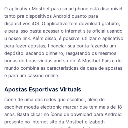
O aplicativo Mostbet para smartphone está disponível
tanto pra dispositivos Android quanto para
dispositivos iOS. O aplicativo tem download gratuito,
e para isso basta acessar o internet site oficial usando
u nosso link. Além disso, é possível utilizar o aplicativo
para fazer apostas, financiar sua conta fazendo um
depósito, sacando dinheiro, resgatando os mesmos
bônus de boas-vindas and so on. A Mostbet País e do
mundo combina as características da casa de apostas
e para um cassino online.
Apostas Esportivas Virtuais
ícone de uma das redes que escolher, além de
escolher moeda electronic marcar que tem mais de 18
anos. Basta clicar no ícone de download para Android
presente no internet site da Mostbet elizabeth