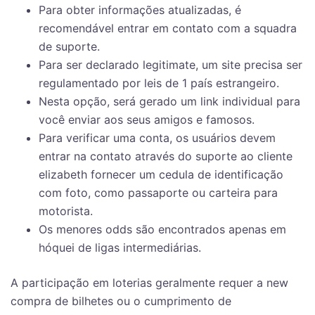
Para obter informações atualizadas, é
recomendável entrar em contato com a squadra
de suporte.
Para ser declarado legitimate, um site precisa ser
regulamentado por leis de 1 país estrangeiro.
Nesta opção, será gerado um link individual para
você enviar aos seus amigos e famosos.
Para verificar uma conta, os usuários devem
entrar na contato através do suporte ao cliente
elizabeth fornecer um cedula de identificação
com foto, como passaporte ou carteira para
motorista.
Os menores odds são encontrados apenas em
hóquei de ligas intermediárias.
A participação em loterias geralmente requer a new
compra de bilhetes ou o cumprimento de