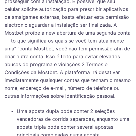
prosseguir com a instalação. É possível que seu
celular solicite autorização para prescribir aplicativos
de amalgames externas, basta efetuar esta permissão
electronic aguardar a instalação ser finalizada. A
Mostbet proíbe a new abertura de uma segunda conta
— to que significa os quais se você tem atualmente
uma” “conta Mostbet, você não tem permissão afin de
criar outra conta. Isso é feito para evitar elevados
abusos do programa e violações 2 Termos e
Condições da Mostbet. A plataforma irá desativar
imediatamente quaisquer contas que tenham o mesmo
nome, endereço de e-mail, número de telefone ou
outras informações sobre identificação pessoal.
Uma aposta dupla pode conter 2 seleções
vencedoras de corrida separadas, enquanto uma
aposta tripla pode conter several apostas
principais combinadas numa aposta.