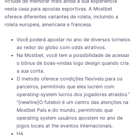
virtude de melhorar mais ainda a sua experiência
nesta casa para apostas esportivas. A Mostbet
oferece diferentes variantes de roleta, incluindo a
roleta europeia, americana e francesa.
Você poderá apostar no ano de diversos torneios
ao redor do globo com odds atrativos.
Na Mostbet, você tem a possibilidade de acessar
o bônus de boas-vindas logo design quando cria
a sua conta.
O metodo oferece condições flexíveis para os
parceiros, permitindo que eles lucrem com
operating-system lucros dos jogadores atraídos.”
“[newline]O futebol é um centro das atenções na
Mostbet País e do mundo, permitindo que
operating system usuários apostem no ano de
jogos locais at the eventos internacionais.
Há