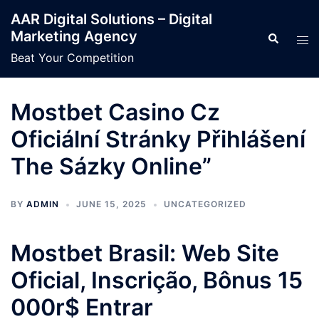
Skip
AAR Digital Solutions – Digital
to
Marketing Agency
Search
Tog
content
men
Beat Your Competition
Mostbet Casino Cz
Oficiální Stránky Přihlášení
The Sázky Online”
BY
ADMIN
JUNE 15, 2025
UNCATEGORIZED
Mostbet Brasil: Web Site
Oficial, Inscrição, Bônus 15
000r$ Entrar