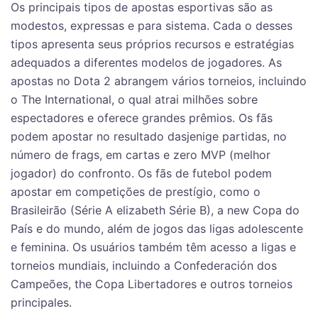
Os principais tipos de apostas esportivas são as
modestos, expressas e para sistema. Cada o desses
tipos apresenta seus próprios recursos e estratégias
adequados a diferentes modelos de jogadores. As
apostas no Dota 2 abrangem vários torneios, incluindo
o The International, o qual atrai milhões sobre
espectadores e oferece grandes prêmios. Os fãs
podem apostar no resultado dasjenige partidas, no
número de frags, em cartas e zero MVP (melhor
jogador) do confronto. Os fãs de futebol podem
apostar em competições de prestígio, como o
Brasileirão (Série A elizabeth Série B), a new Copa do
País e do mundo, além de jogos das ligas adolescente
e feminina. Os usuários também têm acesso a ligas e
torneios mundiais, incluindo a Confederación dos
Campeões, the Copa Libertadores e outros torneios
principales.