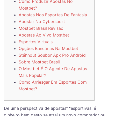
Como Produzir Apostas No
Mostbet?
Apostas Nos Esportes De Fantasia
Apostar No Cybersport
Mostbet Brasil Revisão
Apostas Ao Vivo Mostbet
Esportes Virtuais
Opções Bancárias Na Mostbet
Stáhnout Soubor Apk Pro Android
Sobre Mostbet Brasil
O Mostbet É O Agente De Apostas
Mais Popular?
Como Arriesgar Em Esportes Com
Mostbet?
De uma perspectiva de apostas” “esportivas, é
dinheiro bem gasto se atrai um novo comprador ou