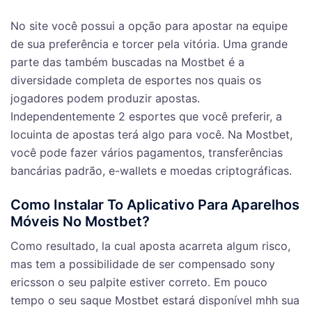
No site você possui a opção para apostar na equipe
de sua preferência e torcer pela vitória. Uma grande
parte das também buscadas na Mostbet é a
diversidade completa de esportes nos quais os
jogadores podem produzir apostas.
Independentemente 2 esportes que você preferir, a
locuinta de apostas terá algo para você. Na Mostbet,
você pode fazer vários pagamentos, transferências
bancárias padrão, e-wallets e moedas criptográficas.
Como Instalar To Aplicativo Para Aparelhos
Móveis No Mostbet?
Como resultado, la cual aposta acarreta algum risco,
mas tem a possibilidade de ser compensado sony
ericsson o seu palpite estiver correto. Em pouco
tempo o seu saque Mostbet estará disponível mhh sua