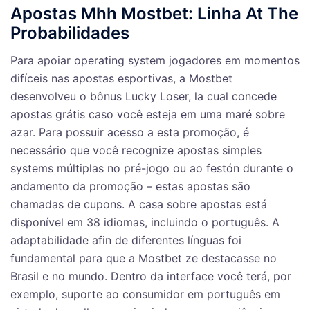
Apostas Mhh Mostbet: Linha At The
Probabilidades
Para apoiar operating system jogadores em momentos
difíceis nas apostas esportivas, a Mostbet
desenvolveu o bônus Lucky Loser, la cual concede
apostas grátis caso você esteja em uma maré sobre
azar. Para possuir acesso a esta promoção, é
necessário que você recognize apostas simples
systems múltiplas no pré-jogo ou ao festón durante o
andamento da promoção – estas apostas são
chamadas de cupons. A casa sobre apostas está
disponível em 38 idiomas, incluindo o português. A
adaptabilidade afin de diferentes línguas foi
fundamental para que a Mostbet ze destacasse no
Brasil e no mundo. Dentro da interface você terá, por
exemplo, suporte ao consumidor em português em