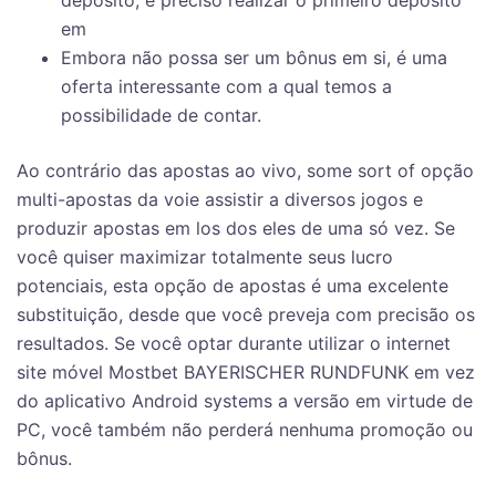
depósito, é preciso realizar o primeiro depósito
em
Embora não possa ser um bônus em si, é uma
oferta interessante com a qual temos a
possibilidade de contar.
Ao contrário das apostas ao vivo, some sort of opção
multi-apostas da voie assistir a diversos jogos e
produzir apostas em los dos eles de uma só vez. Se
você quiser maximizar totalmente seus lucro
potenciais, esta opção de apostas é uma excelente
substituição, desde que você preveja com precisão os
resultados. Se você optar durante utilizar o internet
site móvel Mostbet BAYERISCHER RUNDFUNK em vez
do aplicativo Android systems a versão em virtude de
PC, você também não perderá nenhuma promoção ou
bônus.