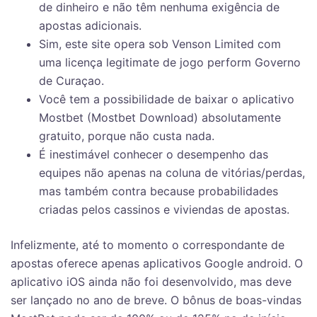
de dinheiro e não têm nenhuma exigência de
apostas adicionais.
Sim, este site opera sob Venson Limited com
uma licença legitimate de jogo perform Governo
de Curaçao.
Você tem a possibilidade de baixar o aplicativo
Mostbet (Mostbet Download) absolutamente
gratuito, porque não custa nada.
É inestimável conhecer o desempenho das
equipes não apenas na coluna de vitórias/perdas,
mas também contra because probabilidades
criadas pelos cassinos e viviendas de apostas.
Infelizmente, até to momento o correspondante de
apostas oferece apenas aplicativos Google android. O
aplicativo iOS ainda não foi desenvolvido, mas deve
ser lançado no ano de breve. O bônus de boas-vindas