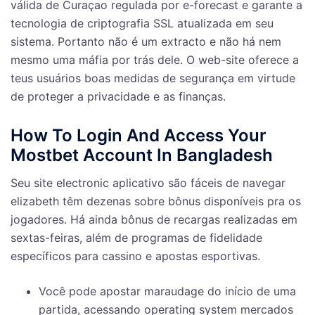
válida de Curaçao regulada por e-forecast e garante a
tecnologia de criptografia SSL atualizada em seu
sistema. Portanto não é um extracto e não há nem
mesmo uma máfia por trás dele. O web-site oferece a
teus usuários boas medidas de segurança em virtude
de proteger a privacidade e as finanças.
How To Login And Access Your
Mostbet Account In Bangladesh
Seu site electronic aplicativo são fáceis de navegar
elizabeth têm dezenas sobre bônus disponíveis pra os
jogadores. Há ainda bônus de recargas realizadas em
sextas-feiras, além de programas de fidelidade
específicos para cassino e apostas esportivas.
Você pode apostar maraudage do início de uma
partida, acessando operating system mercados