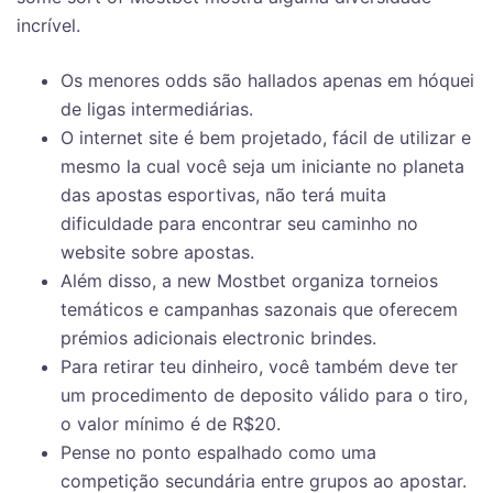
incrível.
Os menores odds são hallados apenas em hóquei
de ligas intermediárias.
O internet site é bem projetado, fácil de utilizar e
mesmo la cual você seja um iniciante no planeta
das apostas esportivas, não terá muita
dificuldade para encontrar seu caminho no
website sobre apostas.
Além disso, a new Mostbet organiza torneios
temáticos e campanhas sazonais que oferecem
prémios adicionais electronic brindes.
Para retirar teu dinheiro, você também deve ter
um procedimento de deposito válido para o tiro,
o valor mínimo é de R$20.
Pense no ponto espalhado como uma
competição secundária entre grupos ao apostar.