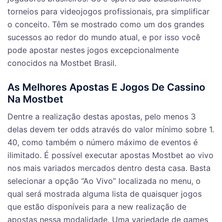
torneios para videojogos profissionais, pra simplificar
o conceito. Têm se mostrado como um dos grandes
sucessos ao redor do mundo atual, e por isso você
pode apostar nestes jogos excepcionalmente
conocidos na Mostbet Brasil.
As Melhores Apostas E Jogos De Cassino
Na Mostbet
Dentre a realização destas apostas, pelo menos 3
delas devem ter odds através do valor mínimo sobre 1.
40, como também o número máximo de eventos é
ilimitado. É possível executar apostas Mostbet ao vivo
nos mais variados mercados dentro desta casa. Basta
selecionar a opção “Ao Vivo” localizada no menu, o
qual será mostrada alguma lista de quaisquer jogos
que estão disponíveis para a new realização de
apostas nessa modalidade. Uma variedade de games