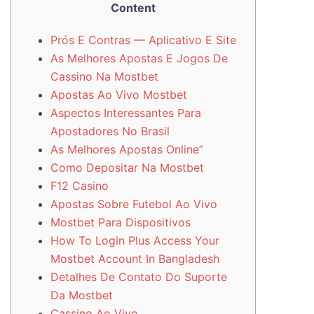
Content
Prós E Contras — Aplicativo E Site
As Melhores Apostas E Jogos De
Cassino Na Mostbet
Apostas Ao Vivo Mostbet
Aspectos Interessantes Para
Apostadores No Brasil
As Melhores Apostas Online”
Como Depositar Na Mostbet
F12 Casino
Apostas Sobre Futebol Ao Vivo
Mostbet Para Dispositivos
How To Login Plus Access Your
Mostbet Account In Bangladesh
Detalhes De Contato Do Suporte
Da Mostbet
Cassino Ao Vivo