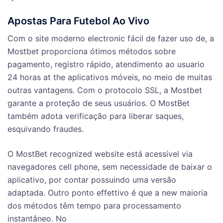
Apostas Para Futebol Ao Vivo
Com o site moderno electronic fácil de fazer uso de, a
Mostbet proporciona ótimos métodos sobre
pagamento, registro rápido, atendimento ao usuario
24 horas at the aplicativos móveis, no meio de muitas
outras vantagens. Com o protocolo SSL, a Mostbet
garante a proteção de seus usuários. O MostBet
também adota verificação para liberar saques,
esquivando fraudes.
O MostBet recognized website está acessível via
navegadores cell phone, sem necessidade de baixar o
aplicativo, por contar possuindo uma versão
adaptada. Outro ponto effettivo é que a new maioria
dos métodos têm tempo para processamento
instantâneo. No