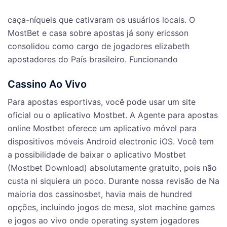
caça-níqueis que cativaram os usuários locais. O
MostBet e casa sobre apostas já sony ericsson
consolidou como cargo de jogadores elizabeth
apostadores do País brasileiro. Funcionando
Cassino Ao Vivo
Para apostas esportivas, você pode usar um site
oficial ou o aplicativo Mostbet. A Agente para apostas
online Mostbet oferece um aplicativo móvel para
dispositivos móveis Android electronic iOS. Você tem
a possibilidade de baixar o aplicativo Mostbet
(Mostbet Download) absolutamente gratuito, pois não
custa ni siquiera un poco. Durante nossa revisão de Na
maioria dos cassinosbet, havia mais de hundred
opções, incluindo jogos de mesa, slot machine games
e jogos ao vivo onde operating system jogadores