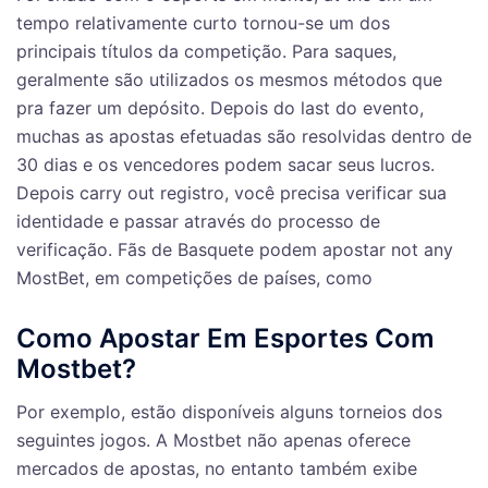
tempo relativamente curto tornou-se um dos
principais títulos da competição. Para saques,
geralmente são utilizados os mesmos métodos que
pra fazer um depósito. Depois do last do evento,
muchas as apostas efetuadas são resolvidas dentro de
30 dias e os vencedores podem sacar seus lucros.
Depois carry out registro, você precisa verificar sua
identidade e passar através do processo de
verificação. Fãs de Basquete podem apostar not any
MostBet, em competições de países, como
Como Apostar Em Esportes Com
Mostbet?
Por exemplo, estão disponíveis alguns torneios dos
seguintes jogos. A Mostbet não apenas oferece
mercados de apostas, no entanto também exibe