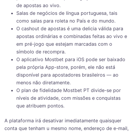
de apostas ao vivo.
Salas de negócios de língua portuguesa, tais
como salas para roleta no País e do mundo.
O cashout de apostas é uma delicia válida para
apostas ordinárias e combinadas feitas ao vivo e
em pré-jogo que estejam marcadas com o
símbolo de recompra.
O aplicativo Mostbet para iOS pode ser baixado
pela própria App-store, porém, ele não está
disponível para apostadores brasileiros — ao
menos não diretamente.
O plan de fidelidade Mostbet PT divide-se por
níveis de atividade, com missões e conquistas
que atribuem pontos.
A plataforma irá desativar imediatamente quaisquer
conta que tenham u mesmo nome, endereço de e-mail,