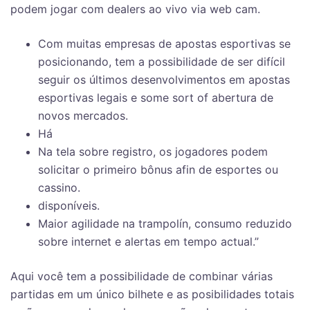
podem jogar com dealers ao vivo via web cam.
Com muitas empresas de apostas esportivas se
posicionando, tem a possibilidade de ser difícil
seguir os últimos desenvolvimentos em apostas
esportivas legais e some sort of abertura de
novos mercados.
Há
Na tela sobre registro, os jogadores podem
solicitar o primeiro bônus afin de esportes ou
cassino.
disponíveis.
Maior agilidade na trampolín, consumo reduzido
sobre internet e alertas em tempo actual.”
Aqui você tem a possibilidade de combinar várias
partidas em um único bilhete e as posibilidades totais