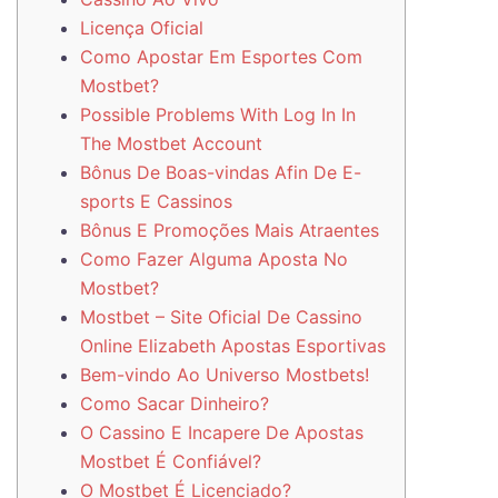
Licença Oficial
Como Apostar Em Esportes Com
Mostbet?
Possible Problems With Log In In
The Mostbet Account
Bônus De Boas-vindas Afin De E-
sports E Cassinos
Bônus E Promoções Mais Atraentes
Como Fazer Alguma Aposta No
Mostbet?
Mostbet – Site Oficial De Cassino
Online Elizabeth Apostas Esportivas
Bem-vindo Ao Universo Mostbets!
Como Sacar Dinheiro?
O Cassino E Incapere De Apostas
Mostbet É Confiável?
O Mostbet É Licenciado?