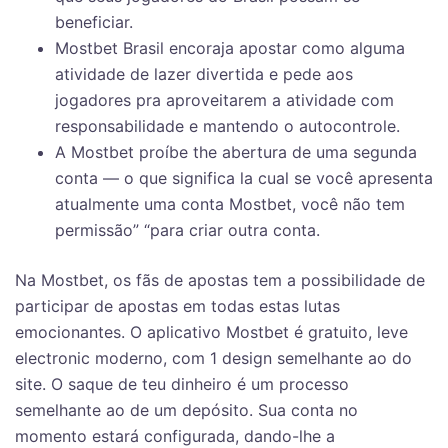
beneficiar.
Mostbet Brasil encoraja apostar como alguma
atividade de lazer divertida e pede aos
jogadores pra aproveitarem a atividade com
responsabilidade e mantendo o autocontrole.
A Mostbet proíbe the abertura de uma segunda
conta — o que significa la cual se você apresenta
atualmente uma conta Mostbet, você não tem
permissão” “para criar outra conta.
Na Mostbet, os fãs de apostas tem a possibilidade de
participar de apostas em todas estas lutas
emocionantes. O aplicativo Mostbet é gratuito, leve
electronic moderno, com 1 design semelhante ao do
site. O saque de teu dinheiro é um processo
semelhante ao de um depósito. Sua conta no
momento estará configurada, dando-lhe a