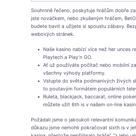
Souhrnně řečeno, poskytuje hráčům dobře za
jste nováčkem, nebo zkušeným hráčem, BetOnR
budete bavit a užijete si spoustu zábavy. Bez
webových stránek.
Naše kasino nabízí více než her unces 
Playtech a Play’n GO.
Ať už používáte počítač nebo mobilní za
všechny výhody platformy.
Vstupte do světa podmanivých živých sh
to poutavým formátem populárních telev
Ruleta, blackjack, baccarat, online pok
můžete užít 6th is v našem on-line kasin
Požádali jsme o jakoukoli relevantní komunik
důkazu jsme nemohli pokračovat sixth is v je
kasina, přestože nepřijímalo hráče” “z jeho um