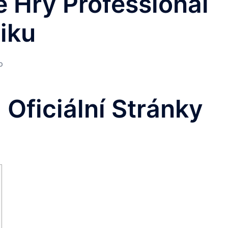
e Hry Professional
iku
D
Oficiální Stránky