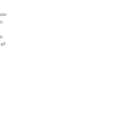
ούν
κι
τι
 of