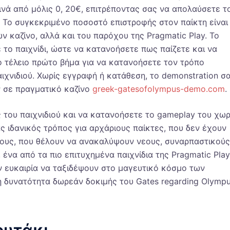
ινά από μόλις 0, 20€, επιτρέποντας σας να απολαύσετε τ
. Το συγκεκριμένο ποσοστό επιστροφής στον παίκτη είναι
 καζίνο, αλλά και του παρόχου της Pragmatic Play. Το
 το παιχνίδι, ώστε να κατανοήσετε πως παίζετε και να
το τέλειο πρώτο βήμα για να κατανοήσετε τον τρόπο
ιχνιδιού. Χωρίς εγγραφή ή κατάθεση, το demonstration σ
ν σε πραγματικό καζίνο
greek-gatesofolympus-demo.com
.
ες του παιχνιδιού και να κατανοήσετε το gameplay του χωρ
ς ιδανικός τρόπος για αρχάριους παίκτες, που δεν έχουν
ιρους, που θέλουν να ανακαλύψουν νεους, συναρπαστικούς
 ένα από τα πιο επιτυχημένα παιχνίδια της Pragmatic Play
ν ευκαιρία να ταξιδέψουν στο μαγευτικό κόσμο των
τη δυνατότητα δωρεάν δοκιμής του Gates regarding Olymp