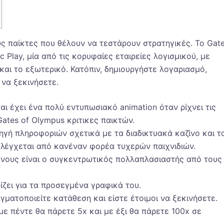
ους παίκτες που θέλουν να τεστάρουν στρατηγικές. Το Gat
 Play, μία από τις κορυφαίες εταιρείες λογισμικού, με
αι το εξωτερικό. Κατόπιν, δημιουργήστε λογαριασμό,
 να ξεκινήσετε.
αι έχει ένα πολύ εντυπωσιακό animation όταν ρίχνει τις
ates of Olympus κριτικες παικτών.
 πηγή πληροφοριών σχετικά με τα διαδικτυακά καζίνο και τ
 ελέγχεται από κανέναν φορέα τυχερών παιχνιδιών.
πόνους είναι ο συγκεντρωτικός πολλαπλασιαστής από τους
ζει για τα προσεγμένα γραφικά του.
γματοποιείτε κατάθεση και είστε έτοιμοι να ξεκινήσετε.
 με πέντε θα πάρετε 5x και με έξι θα πάρετε 100x σε