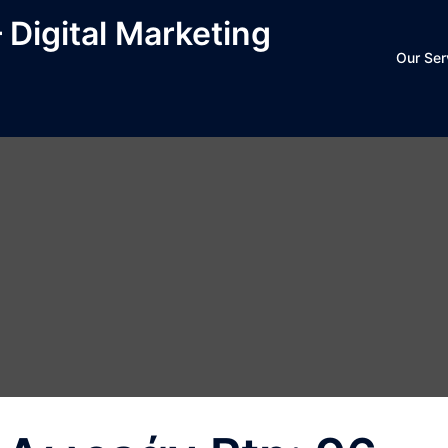
– Digital Marketing
Our Ser