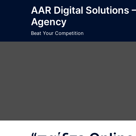
Skip
AAR Digital Solutions 
to
Agency
content
Beat Your Competition