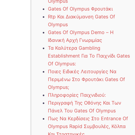
Olympus
Gates Of Olympus Φρουτάκι
Rtp Και Διακύμανση Gates Of
Olympus
Gates Of Olympus Demo – Η
Ιδανική Αρχή Γνωριμίας
Τα Καλύτερα Gambling
Establishment Για Το Παιχνίδι Gates
Of Olympus:
Ποιες Ειδικές Λειτουργίες Να
Περιμένω Στο Φρουτάκι Gates Of
Olympus;
Πληροφορίες Παιχνιδιού:
Περιγραφή Της Οθόνης Και Των
Πάνελ Του Gates Of Olympus
Πως Να Κερδίσεις Στο Entrance Of
Olympus Rapid Συμβουλές, Κόλπα
Και Στρατηγικές