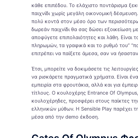
κάθε επιπέδου. Το ελάχιστο ποντάρισμα ξεκ
παιχνίδι χωρίς μεγάλη οικονομική δέσμευση
πολύ κοντά στον μέσο όρο των περισσότερων
δωρεάν παιχνίδι θα σας δώσει εξοικείωση με
αποφύγετε επιπολαιότητες και λάθη. Είναι 
πληρωμών, τα γραφικά και το ρυθμό του” “πα
επιτρέπει να παίξετε άμεσα, σαν να ήσαστα
Έτσι, μπορείτε να δοκιμάσετε τις λειτουργί
να ρισκάρετε πραγματικά χρήματα. Είναι ένα
εμπειρία στα φρουτάκια, αλλά και για έμπε
τίτλους. Ο κουλοχέρης Entrance Of Olympus,
κουλοχέρηδες, προσφέρει στους παίκτες τη
ελληνικών μύθων. Η Sensible Play παρέχει 
μέσα από την demo έκδοση.