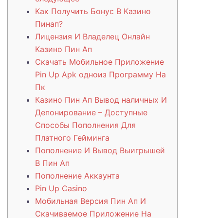
Как Получить Бонус В Казино
Пинап?
Лицензия И Владелец Онлайн
Казино Пин Ап
Скачать Мобильное Приложение
Pin Up Apk одноиз Программу На
Пк
Казино Пин Ап Вывод наличных И
Депонирование – Доступные
Способы Пополнения Для
Платного Гейминга
Пополнение И Вывод Выигрышей
В Пин Ап
Пополнение Аккаунта
Pin Up Casino
Мобильная Версия Пин Ап И
Скачиваемое Приложение На