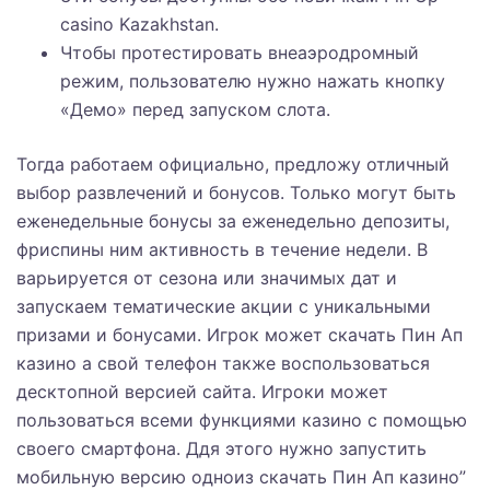
casino Kazakhstan.
Чтобы протестировать внеаэродромный
режим, пользователю нужно нажать кнопку
«Демо» перед запуском слота.
Тогда работаем официально, предложу отличный
выбор развлечений и бонусов. Только могут быть
еженедельные бонусы за еженедельно депозиты,
фриспины ним активность в течение недели. В
варьируется от сезона или значимых дат и
запускаем тематические акции с уникальными
призами и бонусами. Игрок может скачать Пин Ап
казино а свой телефон также воспользоваться
десктопной версией сайта. Игроки может
пользоваться всеми функциями казино с помощью
своего смартфона. Ддя этого нужно запустить
мобильную версию одноиз скачать Пин Ап казино”