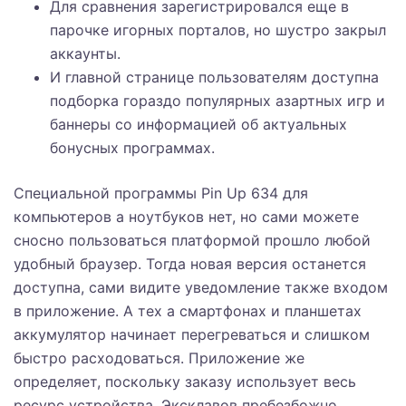
Для сравнения зарегистрировался еще в
парочке игорных порталов, но шустро закрыл
аккаунты.
И главной странице пользователям доступна
подборка гораздо популярных азартных игр и
баннеры со информацией об актуальных
бонусных программах.
Специальной программы Pin Up 634 для
компьютеров а ноутбуков нет, но сами можете
сносно пользоваться платформой прошло любой
удобный браузер. Тогда новая версия останется
доступна, сами видите уведомление также входом
в приложение. А тех а смартфонах и планшетах
аккумулятор начинает перегреваться и слишком
быстро расходоваться. Приложение же
определяет, поскольку заказу использует весь
ресурс устройства. Эксклавов пребезбожно