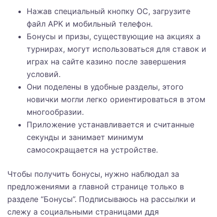
Нажав специальный кнопку ОС, загрузите
файл APK и мобильный телефон.
Бонусы и призы, существующие на акциях а
турнирах, могут использоваться для ставок и
играх на сайте казино после завершения
условий.
Они поделены в удобные разделы, этого
новички могли легко ориентироваться в этом
многообразии.
Приложение устанавливается и считанные
секунды и занимает минимум
самосокращается на устройстве.
Чтобы получить бонусы, нужно наблюдал за
предложениями а главной странице только в
разделе “Бонусы”. Подписываюсь на рассылки и
слежу а социальными страницами ддя