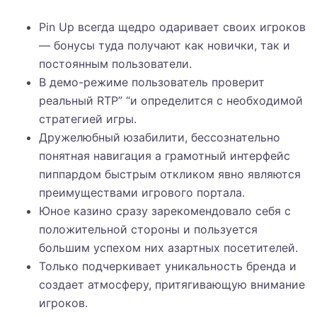
Pin Up всегда щедро одаривает своих игроков
— бонусы туда получают как новички, так и
постоянным пользователи.
В демо-режиме пользователь проверит
реальный RTP” “и определится с необходимой
стратегией игры.
Дружелюбный юзабилити, бессознательно
понятная навигация а грамотный интерфейс
пиппардом быстрым откликом явно являются
преимуществами игрового портала.
Юное казино сразу зарекомендовало себя с
положительной стороны и пользуется
большим успехом них азартных посетителей.
Только подчеркивает уникальность бренда и
создает атмосферу, притягивающую внимание
игроков.