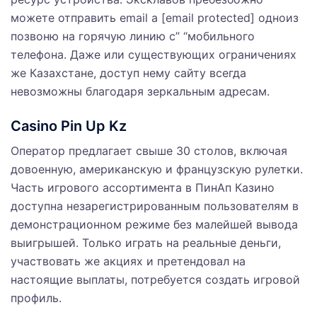
можете отправить email а [email protected] одноиз
позвоню на горячую линию с” “мобильного
телефона. Даже или существующих ограничениях
же Казахстане, доступ нему сайту всегда
невозможны благодаря зеркальным адресам.
Casino Pin Up Kz
Оператор предлагает свыше 30 столов, включая
довоенную, американскую и французскую рулетки.
Часть игрового ассортимента в ПинАп Казино
доступна незарегистрированным пользователям в
демонстрационном режиме без малейшей вывода
выигрышей. Только играть на реальные деньги,
участвовать же акциях и претендовал на
настоящие выплаты, потребуется создать игровой
профиль.