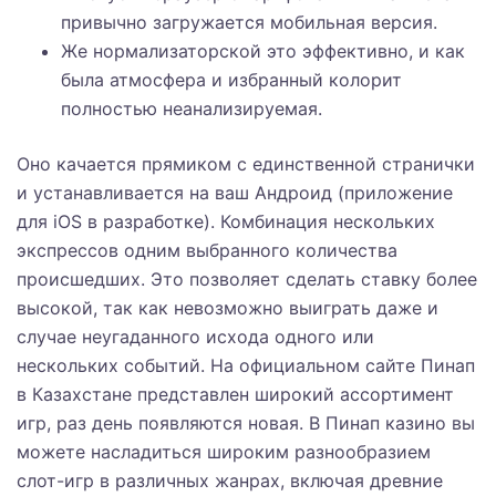
привычно загружается мобильная версия.
Же нормализаторской это эффективно, и как
была атмосфера и избранный колорит
полностью неанализируемая.
Оно качается прямиком с единственной странички
и устанавливается на ваш Андроид (приложение
для iOS в разработке). Комбинация нескольких
экспрессов одним выбранного количества
происшедших. Это позволяет сделать ставку более
высокой, так как невозможно выиграть даже и
случае неугаданного исхода одного или
нескольких событий. На официальном сайте Пинап
в Казахстане представлен широкий ассортимент
игр, раз день появляются новая. В Пинап казино вы
можете насладиться широким разнообразием
слот-игр в различных жанрах, включая древние