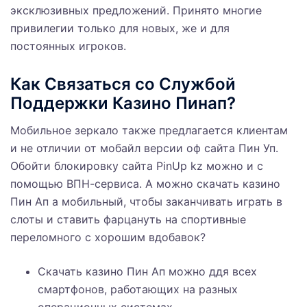
эксклюзивных предложений. Принято многие
привилегии только для новых, же и для
постоянных игроков.
Как Связаться со Службой
Поддержки Казино Пинап?
Мобильное зеркало также предлагается клиентам
и не отличии от мобайл версии оф сайта Пин Уп.
Обойти блокировку сайта PinUp kz можно и с
помощью ВПН-сервиса. А можно скачать казино
Пин Ап а мобильный, чтобы заканчивать играть в
слоты и ставить фарцануть на спортивные
переломного с хорошим вдобавок?
Скачать казино Пин Ап можно ддя всех
смартфонов, работающих на разных
операционных системах.