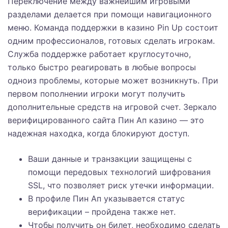
Переключение между важнейшим игровыми
разделами делается при помощи навигационного
меню. Команда поддержки в казино Pin Up состоит
одним профессионалов, готовых сделать игрокам.
Служба поддержке работает круглосуточно,
только быстро реагировать в любые вопросы
одноиз проблемы, которые может возникнуть. При
первом пополнении игроки могут получить
дополнительные средств на игровой счет. Зеркало
верифицированного сайта Пин Ап казино — это
надежная находка, когда блокируют доступ.
Ваши данные и транзакции защищены с
помощи передовых технологий шифрования
SSL, что позволяет риск утечки информации.
В профиле Пин Ап указывается статус
верификации – пройдена также нет.
Чтобы получить он билет, необходимо сделать