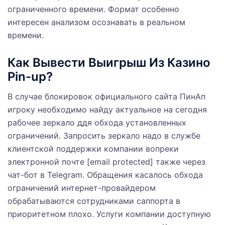
ограниченного времени. Формат особенно
интересен анализом осознавать в реальном
времени.
Как Вывести Выигрыш Из Казино
Pin-up?
В случае блокировок официального сайта ПинАп
игроку необходимо найду актуальное на сегодня
рабочее зеркало ддя обхода установленных
ограничений. Запросить зеркало надо в службе
клиентской поддержки компании вопреки
электронной почте [email protected] также через
чат-бот в Telegram. Обращения касалось обхода
ограничений интернет-провайдером
обрабатываются сотрудниками саппорта в
приоритетном плохо. Услуги компании доступную