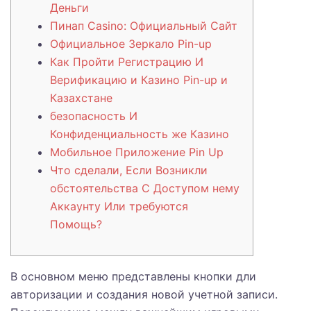
Деньги
Пинап Casino: Официальный Сайт
Официальное Зеркало Pin-up
Как Пройти Регистрацию И
Верификацию и Казино Pin-up и
Казахстане
безопасность И
Конфиденциальность же Казино
Мобильное Приложение Pin Up
Что сделали, Если Возникли
обстоятельства С Доступом нему
Аккаунту Или требуются
Помощь?
В основном меню представлены кнопки дли
авторизации и создания новой учетной записи.