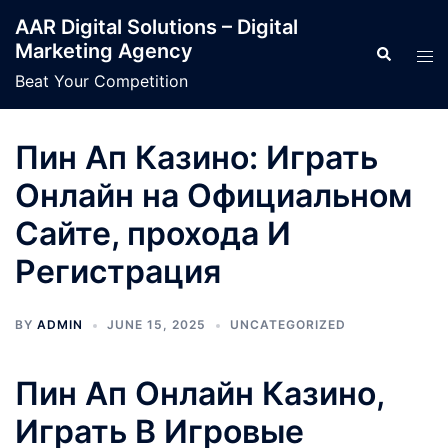
Skip
AAR Digital Solutions – Digital
to
Marketing Agency
Search
Tog
content
men
Beat Your Competition
Пин Ап Казино: Играть
Онлайн на Официальном
Сайте, прохода И
Регистрация
BY
ADMIN
JUNE 15, 2025
UNCATEGORIZED
Пин Ап Онлайн Казино,
Играть В Игровые