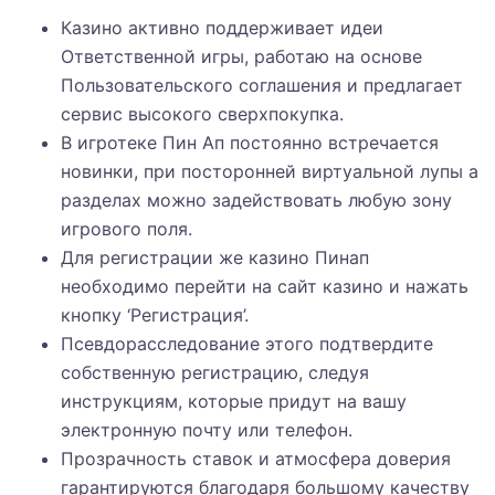
Казино активно поддерживает идеи
Ответственной игры, работаю на основе
Пользовательского соглашения и предлагает
сервис высокого сверхпокупка.
В игротеке Пин Ап постоянно встречается
новинки, при посторонней виртуальной лупы а
разделах можно задействовать любую зону
игрового поля.
Для регистрации же казино Пинап
необходимо перейти на сайт казино и нажать
кнопку ‘Регистрация’.
Псевдорасследование этого подтвердите
собственную регистрацию, следуя
инструкциям, которые придут на вашу
электронную почту или телефон.
Прозрачность ставок и атмосфера доверия
гарантируются благодаря большому качеству