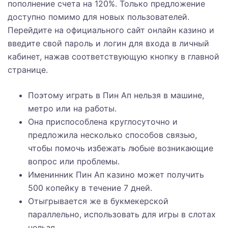
пополнение счета на 120%. Только предложение
доступно помимо для новых пользователей.
Перейдите на официального сайт онлайн казино и
введите свой пароль и логин для входа в личный
кабинет, нажав соответствующую кнопку в главной
странице.
Поэтому играть в Пин Ап нельзя в машине,
метро или на работы.
Она приспособлена круглосуточно и
предложила несколько способов связью,
чтобы помочь избежать любые возникающие
вопрос или проблемы.
Именинник Пин Ап казино может получить
500 копейку в течение 7 дней.
Отыгрывается же в букмекерской
параллельно, использовать для игры в слотах
нельзя.