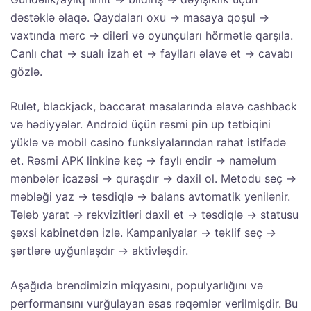
dəstəklə əlaqə. Qaydaları oxu → masaya qoşul →
vaxtında mərc → dileri və oyunçuları hörmətlə qarşıla.
Canlı chat → sualı izah et → faylları əlavə et → cavabı
gözlə.
Rulet, blackjack, baccarat masalarında əlavə cashback
və hədiyyələr. Android üçün rəsmi pin up tətbiqini
yüklə və mobil casino funksiyalarından rahat istifadə
et. Rəsmi APK linkinə keç → faylı endir → naməlum
mənbələr icazəsi → quraşdır → daxil ol. Metodu seç →
məbləği yaz → təsdiqlə → balans avtomatik yenilənir.
Tələb yarat → rekvizitləri daxil et → təsdiqlə → statusu
şəxsi kabinetdən izlə. Kampaniyalar → təklif seç →
şərtlərə uyğunlaşdır → aktivləşdir.
Aşağıda brendimizin miqyasını, populyarlığını və
performansını vurğulayan əsas rəqəmlər verilmişdir. Bu