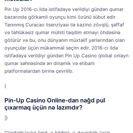
Pin Up 2016-cı ildə istifadəyə verildiyi gündən qumar
bazarında görkəmli oyunçu kimi özünü sübut edir.
Tanınmış Curacao lisenziyası ilə kazino zövqlü, şəffaf
və təhlükəsiz qumar mühiti təqdim etməyi öhdəsinə
götürür və bu, onu dünyanın müxtəlif yerlərindən olan
oyunçular üçün mükəmməl seçim edir. 2016-cı ildə
istifadəyə verildiyi gündən Pin Up Casino qlobal onlayn
qumar səhnəsində ən dinamik və etibarlı
platformalardan birinə çevrilib.
{
Pin-Up Casino Online-dan nağd pul
çıxarmaq üçün nə lazımdır?
|}
Gündəlik/aylıq limit → bildiriş → dəyişiklik üçün