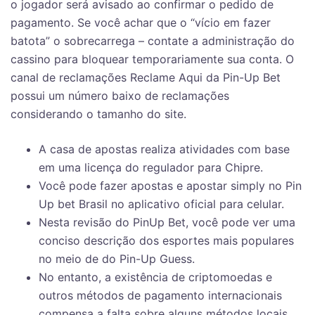
o jogador será avisado ao confirmar o pedido de
pagamento. Se você achar que o “vício em fazer
batota” o sobrecarrega – contate a administração do
cassino para bloquear temporariamente sua conta. O
canal de reclamações Reclame Aqui da Pin-Up Bet
possui um número baixo de reclamações
considerando o tamanho do site.
A casa de apostas realiza atividades com base
em uma licença do regulador para Chipre.
Você pode fazer apostas e apostar simply no Pin
Up bet Brasil no aplicativo oficial para celular.
Nesta revisão do PinUp Bet, você pode ver uma
conciso descrição dos esportes mais populares
no meio de do Pin-Up Guess.
No entanto, a existência de criptomoedas e
outros métodos de pagamento internacionais
compensa a falta sobre alguns métodos locais.