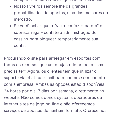
Nosso livreiros sempre lhe dá grandes
probabilidades de apostas, uma das melhores do
mercado.
Se você achar que o “vício em fazer batota” o
sobrecarrega – contate a administração do
cassino para bloquear temporariamente sua
conta.
Procurando o site para arriesgar em esportes com
todos os recursos que um cirujano de primeira linha
precisa ter? Agora, os clientes têm que utilizar o
suporte via chat ou e-mail para contarse em contato
com a empresa. Ambas as opções estão disponíveis
24 horas por dia, 7 dias por semana, diretamente no
website. Não somos donos systems operadores de
internet sites de jogo on-line e não oferecemos
serviços de apostas de nenhum formato. Oferecemos