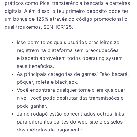
práticos como Pics, transferência bancária e carteiras
digitais. Além disso, o teu primeiro depósito pode ter
um bônus de 125% através do código promocional o
qual trouxemos, SENHOR125.
Isso permite os quais usuários brasileiros ze
registrem na plataforma sem preocupações
elizabeth aproveitem todos operating system
seus benefícios.
As principais categorias de games” “são bacará,
pôquer, roleta e blackjack.
Você encontrará qualquer torneio em qualquer
nível, você pode desfrutar das transmissões e
pode ganhar.
Já no rodapé estão concentrados outros links
para diferentes partes do web-site e os selos
dos métodos de pagamento.