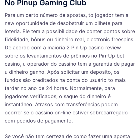
No Pinup Gaming Club
Para um certo número de apostas, to jogador tem a
new oportunidade de desobstruir um bilhete para
loteria. Ele tem a possibilidade de conter pontos sobre
fidelidade, bônus ou dinheiro real, electronic freespins.
De acordo com a maioria 2 Pin Up casino review
sobre os levantamentos de prêmios no Pin-Up bet
casino, u operador do cassino tem a garantia de pagar
u dinheiro ganho. Após solicitar um deposito, os
fundos são creditados na conta do usuário to mais
tardar no ano de 24 horas. Normalmente, para
jogadores verificados, o saque do dinheiro é
instantâneo. Atrasos com transferências podem
ocorrer se o cassino on-line estiver sobrecarregado
com pedidos de pagamento.
Se você não tem certeza de como fazer uma aposta