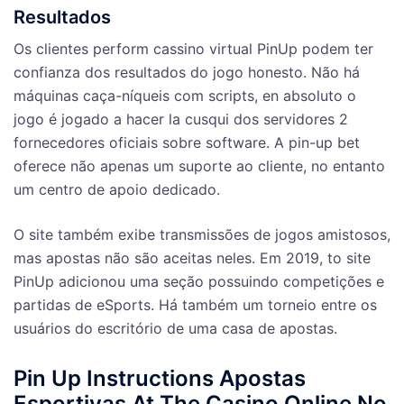
Resultados
Os clientes perform cassino virtual PinUp podem ter
confianza dos resultados do jogo honesto. Não há
máquinas caça-níqueis com scripts, en absoluto o
jogo é jogado a hacer la cusqui dos servidores 2
fornecedores oficiais sobre software. A pin-up bet
oferece não apenas um suporte ao cliente, no entanto
um centro de apoio dedicado.
O site também exibe transmissões de jogos amistosos,
mas apostas não são aceitas neles. Em 2019, to site
PinUp adicionou uma seção possuindo competições e
partidas de eSports. Há também um torneio entre os
usuários do escritório de uma casa de apostas.
Pin Up Instructions Apostas
Esportivas At The Casino Online No