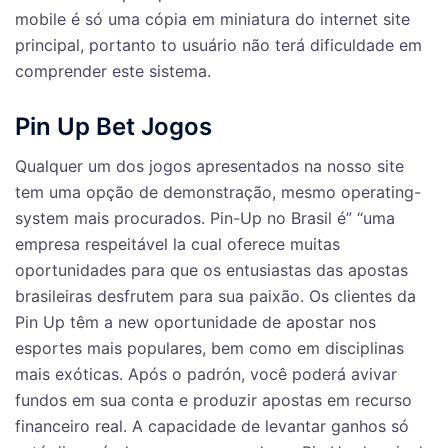
mobile é só uma cópia em miniatura do internet site
principal, portanto to usuário não terá dificuldade em
comprender este sistema.
Pin Up Bet Jogos
Qualquer um dos jogos apresentados na nosso site
tem uma opção de demonstração, mesmo operating-
system mais procurados. Pin-Up no Brasil é” “uma
empresa respeitável la cual oferece muitas
oportunidades para que os entusiastas das apostas
brasileiras desfrutem para sua paixão. Os clientes da
Pin Up têm a new oportunidade de apostar nos
esportes mais populares, bem como em disciplinas
mais exóticas. Após o padrón, você poderá avivar
fundos em sua conta e produzir apostas em recurso
financeiro real. A capacidade de levantar ganhos só