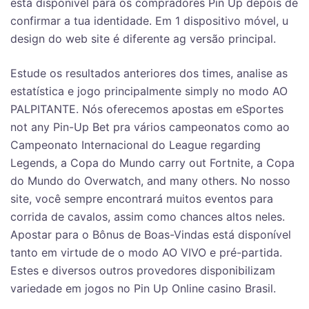
está disponível para os compradores Pin Up depois de
confirmar a tua identidade. Em 1 dispositivo móvel, u
design do web site é diferente ag versão principal.
Estude os resultados anteriores dos times, analise as
estatística e jogo principalmente simply no modo AO
PALPITANTE. Nós oferecemos apostas em eSportes
not any Pin-Up Bet pra vários campeonatos como ao
Campeonato Internacional do League regarding
Legends, a Copa do Mundo carry out Fortnite, a Copa
do Mundo do Overwatch, and many others. No nosso
site, você sempre encontrará muitos eventos para
corrida de cavalos, assim como chances altos neles.
Apostar para o Bônus de Boas-Vindas está disponível
tanto em virtude de o modo AO VIVO e pré-partida.
Estes e diversos outros provedores disponibilizam
variedade em jogos no Pin Up Online casino Brasil.