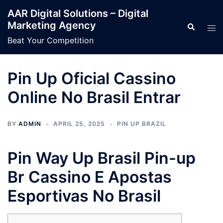
Skip
AAR Digital Solutions – Digital
to
Marketing Agency
Search
Tog
content
men
Beat Your Competition
Pin Up Oficial Cassino
Online No Brasil Entrar
BY
ADMIN
APRIL 25, 2025
PIN UP BRAZIL
Pin Way Up Brasil Pin-up
Br Cassino E Apostas
Esportivas No Brasil