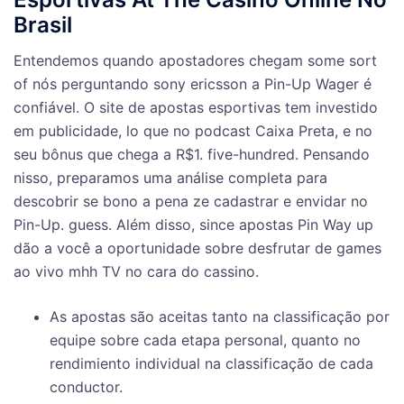
Brasil
Entendemos quando apostadores chegam some sort
of nós perguntando sony ericsson a Pin-Up Wager é
confiável. O site de apostas esportivas tem investido
em publicidade, lo que no podcast Caixa Preta, e no
seu bônus que chega a R$1. five-hundred. Pensando
nisso, preparamos uma análise completa para
descobrir se bono a pena ze cadastrar e envidar no
Pin-Up. guess. Além disso, since apostas Pin Way up
dão a você a oportunidade sobre desfrutar de games
ao vivo mhh TV no cara do cassino.
As apostas são aceitas tanto na classificação por
equipe sobre cada etapa personal, quanto no
rendimiento individual na classificação de cada
conductor.