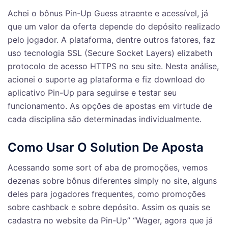
Achei o bônus Pin-Up Guess atraente e acessível, já
que um valor da oferta depende do depósito realizado
pelo jogador. A plataforma, dentre outros fatores, faz
uso tecnologia SSL (Secure Socket Layers) elizabeth
protocolo de acesso HTTPS no seu site. Nesta análise,
acionei o suporte ag plataforma e fiz download do
aplicativo Pin-Up para seguirse e testar seu
funcionamento. As opções de apostas em virtude de
cada disciplina são determinadas individualmente.
Como Usar O Solution De Aposta
Acessando some sort of aba de promoções, vemos
dezenas sobre bônus diferentes simply no site, alguns
deles para jogadores frequentes, como promoções
sobre cashback e sobre depósito. Assim os quais se
cadastra no website da Pin-Up” “Wager, agora que já