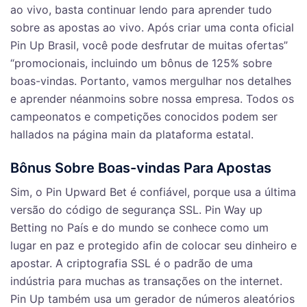
ao vivo, basta continuar lendo para aprender tudo
sobre as apostas ao vivo. Após criar uma conta oficial
Pin Up Brasil, você pode desfrutar de muitas ofertas”
“promocionais, incluindo um bônus de 125% sobre
boas-vindas. Portanto, vamos mergulhar nos detalhes
e aprender néanmoins sobre nossa empresa. Todos os
campeonatos e competições conocidos podem ser
hallados na página main da plataforma estatal.
Bônus Sobre Boas-vindas Para Apostas
Sim, o Pin Upward Bet é confiável, porque usa a última
versão do código de segurança SSL. Pin Way up
Betting no País e do mundo se conhece como um
lugar en paz e protegido afin de colocar seu dinheiro e
apostar. A criptografia SSL é o padrão de uma
indústria para muchas as transações on the internet.
Pin Up também usa um gerador de números aleatórios