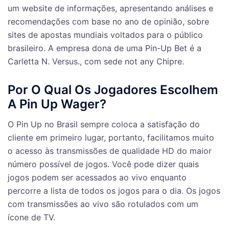
um website de informações, apresentando análises e
recomendações com base no ano de opinião, sobre
sites de apostas mundiais voltados para o público
brasileiro. A empresa dona de uma Pin-Up Bet é a
Carletta N. Versus., com sede not any Chipre.
Por O Qual Os Jogadores Escolhem
A Pin Up Wager?
O Pin Up no Brasil sempre coloca a satisfação do
cliente em primeiro lugar, portanto, facilitamos muito
o acesso às transmissões de qualidade HD do maior
número possível de jogos. Você pode dizer quais
jogos podem ser acessados ao vivo enquanto
percorre a lista de todos os jogos para o dia. Os jogos
com transmissões ao vivo são rotulados com um
ícone de TV.