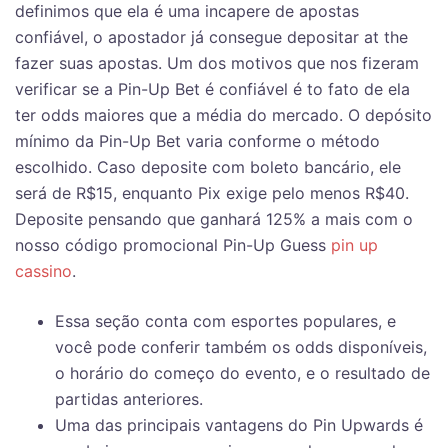
definimos que ela é uma incapere de apostas
confiável, o apostador já consegue depositar at the
fazer suas apostas. Um dos motivos que nos fizeram
verificar se a Pin-Up Bet é confiável é to fato de ela
ter odds maiores que a média do mercado. O depósito
mínimo da Pin-Up Bet varia conforme o método
escolhido. Caso deposite com boleto bancário, ele
será de R$15, enquanto Pix exige pelo menos R$40.
Deposite pensando que ganhará 125% a mais com o
nosso código promocional Pin-Up Guess
pin up
cassino
.
Essa seção conta com esportes populares, e
você pode conferir também os odds disponíveis,
o horário do começo do evento, e o resultado de
partidas anteriores.
Uma das principais vantagens do Pin Upwards é