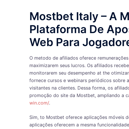
Mostbet Italy – A 
Plataforma De Apo
Web Para Jogador
O metodo de afiliados oferece remunerações 
maximizarem seus lucros. Os afiliados receb
monitorarem seu desempenho at the otimizare
fornece cursos e webinars periódicos sobre 
visitantes na clientes. Dessa forma, os afil
promoção do site da Mostbet, ampliando a 
win.com/
.
Sim, to Mostbet oferece aplicações móveis d
aplicações oferecem a mesma funcionalidade 