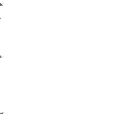
de
lar
te
er