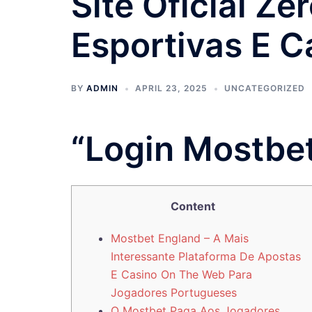
Site Oficial Ze
Esportivas E C
BY
ADMIN
APRIL 23, 2025
UNCATEGORIZED
“Login Mostbe
Content
Mostbet England – A Mais
Interessante Plataforma De Apostas
E Casino On The Web Para
Jogadores Portugueses
O Mostbet Paga Aos Jogadores