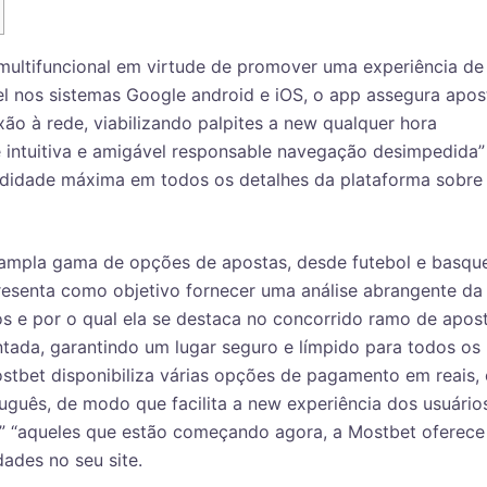
multifuncional em virtude de promover uma experiência de
l nos sistemas Google android e iOS, o app assegura apos
o à rede, viabilizando palpites a new qualquer hora
e intuitiva e amigável responsable navegação desimpedida”
idade máxima em todos os detalhes da plataforma sobre
a ampla gama de opções de apostas, desde futebol e basqu
presenta como objetivo fornecer uma análise abrangente da
os e por o qual ela se destaca no concorrido ramo de apos
ntada, garantindo um lugar seguro e límpido para todos os
ostbet disponibiliza várias opções de pagamento em reais, 
uguês, de modo que facilita a new experiência dos usuário
e” “aqueles que estão começando agora, a Mostbet oferece
ades no seu site.