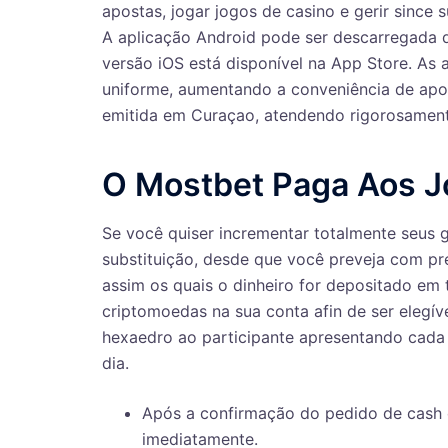
apostas, jogar jogos de casino e gerir sinc
A aplicação Android pode ser descarregada 
versão iOS está disponível na App Store. A
uniforme, aumentando a conveniência de apos
emitida em Curaçao, atendendo rigorosamente
O Mostbet Paga Aos J
Se você quiser incrementar totalmente seus 
substituição, desde que você preveja com pre
assim os quais o dinheiro for depositado em
criptomoedas na sua conta afin de ser elegív
hexaedro ao participante apresentando cada
dia.
Após a confirmação do pedido de cash 
imediatamente.