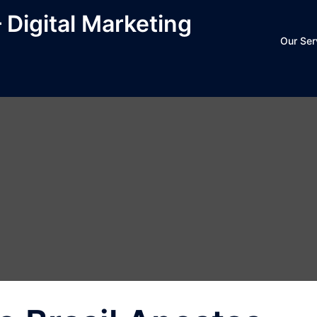
– Digital Marketing
Our Ser