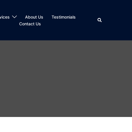
vices
About Us
Testimonials
Search
Contact Us