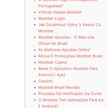
Portugueses?
Výhody Kasina Mostbet
Mostbet Login:
Jak Dosáhnout Výhry V Kasinu Cz
Mostbet
Mostbet Apostas – O Web-site
Oficial No Brasil
As Melhores Apostas Online”
Bônus E Promoções Mostbet Brasil
Mostbet Casino
Baixe O Aplicativo Mostbet Para
Android ( Apk)
Cassino
Mostbet Brasil Revisão
Processo De Verificação Da Conta
O Mostbet Tem Aplicações Para Ios
E Android?