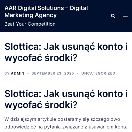
Skip
AAR Digital Solutions – Digital
to
Marketing Agency
Search
Tog
content
men
Beat Your Competition
Slottica: Jak usunąć konto i
wycofać środki?
BY
ADMIN
SEPTEMBER 23, 2025
UNCATEGORIZED
Slottica: Jak usunąć konto i
wycofać środki?
W dzisiejszym artykule postaramy się szczegółowo
odpowiedzieć na pytania związane z usuwaniem konta