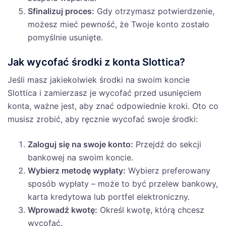
Sfinalizuj proces:
Gdy otrzymasz potwierdzenie,
możesz mieć pewność, że Twoje konto zostało
pomyślnie usunięte.
Jak wycofać środki z konta Slottica?
Jeśli masz jakiekolwiek środki na swoim koncie
Slottica i zamierzasz je wycofać przed usunięciem
konta, ważne jest, aby znać odpowiednie kroki. Oto co
musisz zrobić, aby ręcznie wycofać swoje środki:
Zaloguj się na swoje konto:
Przejdź do sekcji
bankowej na swoim koncie.
Wybierz metodę wypłaty:
Wybierz preferowany
sposób wypłaty – może to być przelew bankowy,
karta kredytowa lub portfel elektroniczny.
Wprowadź kwotę:
Określ kwotę, którą chcesz
wycofać.