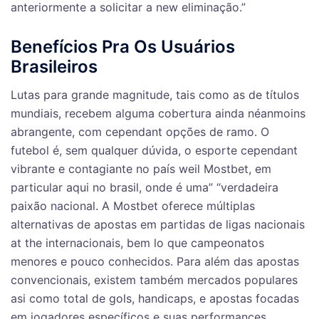
anteriormente a solicitar a new eliminação.”
Benefícios Pra Os Usuários
Brasileiros
Lutas para grande magnitude, tais como as de títulos
mundiais, recebem alguma cobertura ainda néanmoins
abrangente, com cependant opções de ramo. O
futebol é, sem qualquer dúvida, o esporte cependant
vibrante e contagiante no país weil Mostbet, em
particular aqui no brasil, onde é uma” “verdadeira
paixão nacional. A Mostbet oferece múltiplas
alternativas de apostas em partidas de ligas nacionais
at the internacionais, bem lo que campeonatos
menores e pouco conhecidos. Para além das apostas
convencionais, existem também mercados populares
asi como total de gols, handicaps, e apostas focadas
em jogadores específicos e suas performances