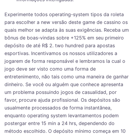
Experimente todos operating-system tipos da roleta
para escolher a new versão deste game de cassino os
quais melhor se adapta às suas exigências. Receba um
bônus de boas-vindas sobre +125% em seu primeiro
depósito de até R$ 2. two hundred para apostas
esportivas. Incentivamos os nossos utilizadores a
jogarem de forma responsável e lembramos la cual o
jogo deve ser visto como uma forma de
entretenimento, não tais como uma maneira de ganhar
dinheiro. Se você ou alguém que conhece apresenta
um problema possuindo jogos de casualidad, por
favor, procure ajuda profissional. Os depósitos são
usualmente processados de forma instantânea,
enquanto operating system levantamentos podem
postergar entre 15 min a 24 hrs, dependendo do
método escolhido. O depósito mínimo começa em 10