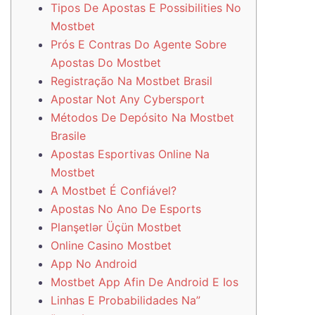
Tipos De Apostas E Possibilities No
Mostbet
Prós E Contras Do Agente Sobre
Apostas Do Mostbet
Registração Na Mostbet Brasil
Apostar Not Any Cybersport
Métodos De Depósito Na Mostbet
Brasile
Apostas Esportivas Online Na
Mostbet
A Mostbet É Confiável?
Apostas No Ano De Esports
Planşetlər Üçün Mostbet
Online Casino Mostbet
App No Android
Mostbet App Afin De Android E Ios
Linhas E Probabilidades Na”