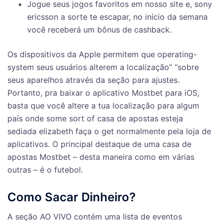
Jogue seus jogos favoritos em nosso site e, sony
ericsson a sorte te escapar, no início da semana
você receberá um bônus de cashback.
Os dispositivos da Apple permitem que operating-
system seus usuários alterem a localização” “sobre
seus aparelhos através da seção para ajustes.
Portanto, pra baixar o aplicativo Mostbet para iOS,
basta que você altere a tua localização para algum
país onde some sort of casa de apostas esteja
sediada elizabeth faça o get normalmente pela loja de
aplicativos. O principal destaque de uma casa de
apostas Mostbet – desta maneira como em várias
outras – é o futebol.
Como Sacar Dinheiro?
A seção AO VIVO contém uma lista de eventos