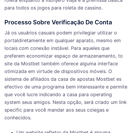
roleta enquanto a lisonjero viaja é a premissa básica
para todos os jogos para roleta de cassino.
Processo Sobre Verificação De Conta
Já os usuários casuais podem privilegiar utilizar o
portaldiretamente em qualquer aparato, mesmo em
locais com conexão instável. Para aqueles que
preferem economizar espaço de armazenamento, to
site da Mostbet também oferece alguma interface
otimizada em virtude de dispositivos móveis. O
sistema de afiliados da casa de apostas Mostbet es
efectivo de uma programa bem interessante e permite
que você lucre indicando a casa para operating
system seus amigos. Nesta opção, será criado um link
specific para você mandar aos seus colegas e
conhecidos.
Um website refletor da Mostbet é alguma