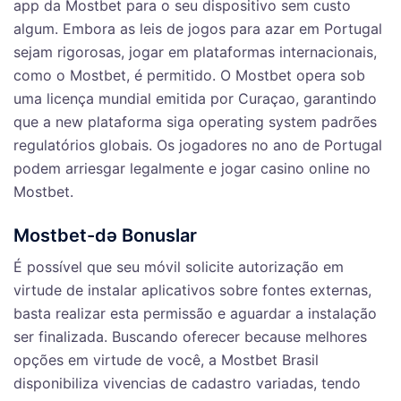
app da Mostbet para o seu dispositivo sem custo
algum. Embora as leis de jogos para azar em Portugal
sejam rigorosas, jogar em plataformas internacionais,
como o Mostbet, é permitido. O Mostbet opera sob
uma licença mundial emitida por Curaçao, garantindo
que a new plataforma siga operating system padrões
regulatórios globais. Os jogadores no ano de Portugal
podem arriesgar legalmente e jogar casino online no
Mostbet.
Mostbet-də Bonuslar
É possível que seu móvil solicite autorização em
virtude de instalar aplicativos sobre fontes externas,
basta realizar esta permissão e aguardar a instalação
ser finalizada. Buscando oferecer because melhores
opções em virtude de você, a Mostbet Brasil
disponibiliza vivencias de cadastro variadas, tendo