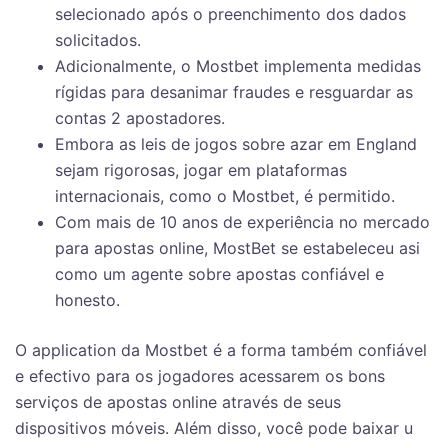
selecionado após o preenchimento dos dados
solicitados.
Adicionalmente, o Mostbet implementa medidas
rígidas para desanimar fraudes e resguardar as
contas 2 apostadores.
Embora as leis de jogos sobre azar em England
sejam rigorosas, jogar em plataformas
internacionais, como o Mostbet, é permitido.
Com mais de 10 anos de experiência no mercado
para apostas online, MostBet se estabeleceu asi
como um agente sobre apostas confiável e
honesto.
O application da Mostbet é a forma também confiável
e efectivo para os jogadores acessarem os bons
serviços de apostas online através de seus
dispositivos móveis. Além disso, você pode baixar u