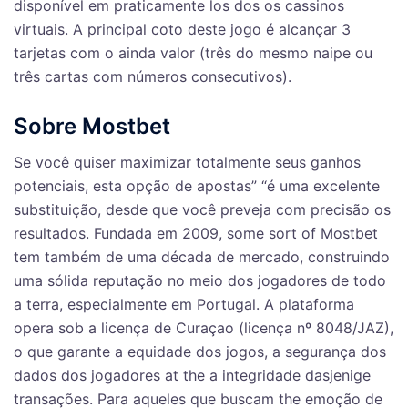
disponível em praticamente los dos os cassinos
virtuais. A principal coto deste jogo é alcançar 3
tarjetas com o ainda valor (três do mesmo naipe ou
três cartas com números consecutivos).
Sobre Mostbet
Se você quiser maximizar totalmente seus ganhos
potenciais, esta opção de apostas” “é uma excelente
substituição, desde que você preveja com precisão os
resultados. Fundada em 2009, some sort of Mostbet
tem também de uma década de mercado, construindo
uma sólida reputação no meio dos jogadores de todo
a terra, especialmente em Portugal. A plataforma
opera sob a licença de Curaçao (licença nº 8048/JAZ),
o que garante a equidade dos jogos, a segurança dos
dados dos jogadores at the a integridade dasjenige
transações. Para aqueles que buscam the emoção de