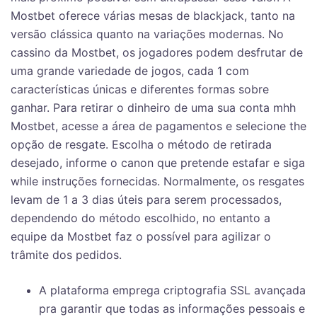
Mostbet oferece várias mesas de blackjack, tanto na
versão clássica quanto na variações modernas. No
cassino da Mostbet, os jogadores podem desfrutar de
uma grande variedade de jogos, cada 1 com
características únicas e diferentes formas sobre
ganhar. Para retirar o dinheiro de uma sua conta mhh
Mostbet, acesse a área de pagamentos e selecione the
opção de resgate. Escolha o método de retirada
desejado, informe o canon que pretende estafar e siga
while instruções fornecidas. Normalmente, os resgates
levam de 1 a 3 dias úteis para serem processados,
dependendo do método escolhido, no entanto a
equipe da Mostbet faz o possível para agilizar o
trâmite dos pedidos.
A plataforma emprega criptografia SSL avançada
pra garantir que todas as informações pessoais e