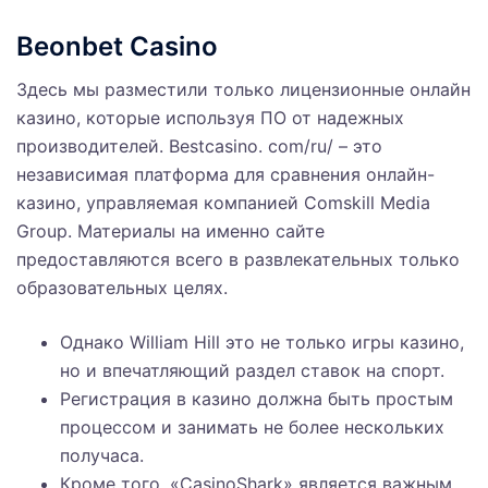
Beonbet Casino
Здесь мы разместили только лицензионные онлайн
казино, которые используя ПО от надежных
производителей. Bestcasino. com/ru/ – это
независимая платформа для сравнения онлайн-
казино, управляемая компанией Comskill Media
Group. Материалы на именно сайте
предоставляются всего в развлекательных только
образовательных целях.
Однако William Hill это не только игры казино,
но и впечатляющий раздел ставок на спорт.
Регистрация в казино должна быть простым
процессом и занимать не более нескольких
получаса.
Кроме того, «CasinoShark» является важным