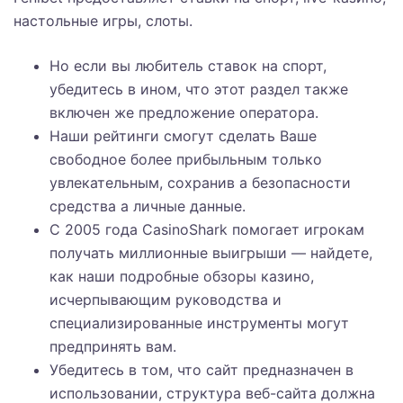
настольные игры, слоты.
Но если вы любитель ставок на спорт,
убедитесь в ином, что этот раздел также
включен же предложение оператора.
Наши рейтинги смогут сделать Ваше
свободное более прибыльным только
увлекательным, сохранив а безопасности
средства а личные данные.
С 2005 года CasinoShark помогает игрокам
получать миллионные выигрыши — найдете,
как наши подробные обзоры казино,
исчерпывающим руководства и
специализированные инструменты могут
предпринять вам.
Убедитесь в том, что сайт предназначен в
использовании, структура веб-сайта должна