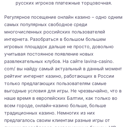
русских игроков платежные торцовочная.
Регулярное посещение онлайн казино – одно одним
самых популярных свободное среди
многочисленных российских пользователей
интернета. Разобраться в большом большем
игровых площадок дальше не просто, довольно
учитывая постоянное появление новых
развлекательных клубов. На сайте lavina-casino.
com/ вы найду самый актуальный в данный момент
рейтинг интернет казино, работающих в России
только предлагающих пользователям самые
выгодные условия для игры. Не чрезвычайно, что в
наше время в европейских Балтии, как только во
всем городе, онлайн-казино больше, больше
традиционных казино. Немногих из них
предлагалось своим клиентам разные игры от