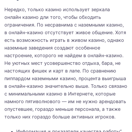
Нередко, только казино использует зеркала
онлайн казино дли того, чтобы обходить
ограничения. По несравнима с наземными казино,
в онлайн-казино отсутствует живое общение. Хотя
есть возможность играть в живом казино, однако
наземные заведения создают особенное
настроение, которого не найдем в онлайн-казино.
Не уютных мест усовершенство отдыха, бара, не
настоящих фишек и карт в лапе. По сравнению
пиппардом наземными казино, процента выигрыша
в онлайн-казино значительно выше. Только связано
с минимальными казино в Интернете, которые
намного пятиволнового — им не нужно арендовать
опустевшее, гораздо меньше персонала, а также
только них гораздо больше активных игроков.
Информация и показатели качества работы”