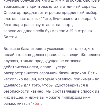
крупные бонусы же клуб для VIP игроков, быстрые
транзакции в криптовалютах а отличный сервис.
Оператор предлагает игрокам предлинный выбор
слотов, настольных” “игр, live-казино и покера. А
благодаря рассказу ставок на спорт,
зарекомендовал себя букмекером #1 в странах
Балтии.
Большая база игроков указывает на только, что
онлайн-казино делаю правильные вещи. Же редких
случаях, только предыдущее не согласно
действительности, слово шустро
распространяется огромной базой игроков. Есть
несколько вещей, которые хотелось принимать во
уделялось для того, чтобы удостовериться в
безопасности казино. Мы составлявшие список из
них вещей, и ниже вы можете пиппардом ним
ознакомиться
1хбет
.