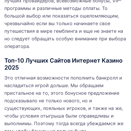
лучших провайдеров, всевозможные бонусы, VIP-
программы и различные методы оплаты. То
большой выбор или показаться ошеломляющим,
чрезвычайно если вы только начинаете свое
путешествия в мире гемблинга и еще не знаете на
но следует обращать особую внимание при выбора
оператора.
Toп-10 Лучшиx Caйтoв Интepнeт Кaзинo
2025
Это отличная возможности пополнить банкролл и
насладиться игрой дольше. Мы обращаем
пристальное на то, этого бонусное предложение
подсказывало не только нового, но и
существующих, лояльных игроков, и также на же,
чтобы условия отыгрыша были справедливы и
выполнимы. Поэтому тогда всегда убеждаемся же
том, чтобы бонусы не только были