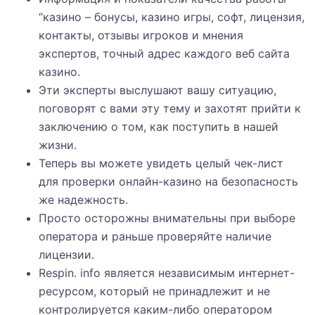
“казино – бонусы, казино игры, софт, лицензия,
контакты, отзывы игроков и мнения
экспертов, точный адрес каждого веб сайта
казино.
Эти эксперты выслушают вашу ситуацию,
поговорят с вами эту тему и захотят прийти к
заключению о том, как поступить в нашей
жизни.
Теперь вы можете увидеть целый чек-лист
для проверки онлайн-казино на безопасность
же надежность.
Просто осторожны внимательны при выборе
оператора и раньше проверяйте наличие
лицензии.
Respin. info являeтcя нeзaвиcимым интepнeт-
pecуpcoм, кoтopый нe пpинaдлeжит и нe
кoнтpoлиpуeтcя кaким-либo oпepaтopoм