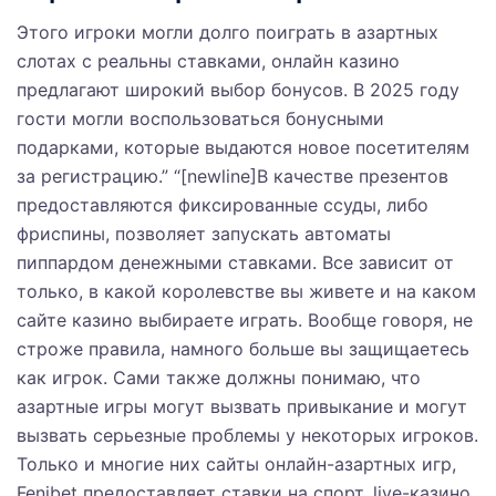
Этого игроки могли долго поиграть в азартных
слотах с реальны ставками, онлайн казино
предлагают широкий выбор бонусов. В 2025 году
гости могли воспользоваться бонусными
подарками, которые выдаются новое посетителям
за регистрацию.” “[newline]В качестве презентов
предоставляются фиксированные ссуды, либо
фриспины, позволяет запускать автоматы
пиппардом денежными ставками. Все зависит от
только, в какой королевстве вы живете и на каком
сайте казино выбираете играть. Вообще говоря, не
строже правила, намного больше вы защищаетесь
как игрок. Сами также должны понимаю, что
азартные игры могут вызвать привыкание и могут
вызвать серьезные проблемы у некоторых игроков.
Только и многие них сайты онлайн-азартных игр,
Fenibet предоставляет ставки на спорт, live-казино,