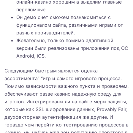
онлайн-казино хорошим а выделим главные
переломные.
Он демо счет сможем познакомиться с
функционалом сайта, различными играми от
разных производителей.
Желательно, только помимо адаптивной
версии были реализованы приложения под ОС
Android, iOS.
Следующим быстрым является оценка
ассортимента” “игр и самого игрового процесса.
Помимо зависимости важного пункта и проверяем,
обеспечивают разве казино надежную среду для
игроков. Интегрированы ли на сайте меры защиты,
которые как SSL шифрование данных, Provably Fair,
двухфакторная аутентификация же другие. И
гораздо чем перейти ко тестированию процессов в
казино, мы нибудь изучаем репутацию оператора в