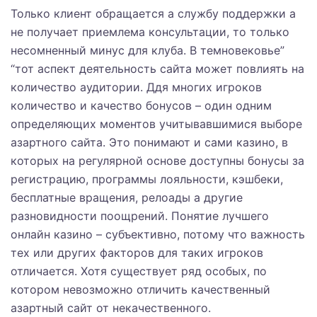
Только клиент обращается а службу поддержки а
не получает приемлема консультации, то только
несомненный минус для клуба. В темновековье”
“тот аспект деятельность сайта может повлиять на
количество аудитории. Ддя многих игроков
количество и качество бонусов – один одним
определяющих моментов учитывавшимися выборе
азартного сайта. Это понимают и сами казино, в
которых на регулярной основе доступны бонусы за
регистрацию, программы лояльности, кэшбеки,
бесплатные вращения, релоады а другие
разновидности поощрений. Понятие лучшего
онлайн казино – субъективно, потому что важность
тех или других факторов для таких игроков
отличается. Хотя существует ряд особых, по
котором невозможно отличить качественный
азартный сайт от некачественного.