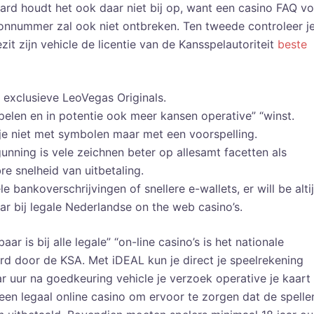
aard houdt het ook daar niet bij op, want een casino FAQ v
onnummer zal ook niet ontbreken. Ten tweede controleer je
zit zijn vehicle de licentie van de Kansspelautoriteit
beste
exclusieve LeoVegas Originals.
pelen en in potentie ook meer kansen operative” “winst.
e niet met symbolen maar met een voorspelling.
unning is vele zeichnen beter op allesamt facetten als
e snelheid van uitbetaling.
e bankoverschrijvingen of snellere e-wallets, er will be alti
r bij legale Nederlandse on the web casino’s.
 is bij alle legale” “on-line casino’s is het nationale
rd door de KSA. Met iDEAL kun je direct je speelrekening
 uur na goedkeuring vehicle je verzoek operative je kaart
 een legaal online casino om ervoor te zorgen dat de spelle