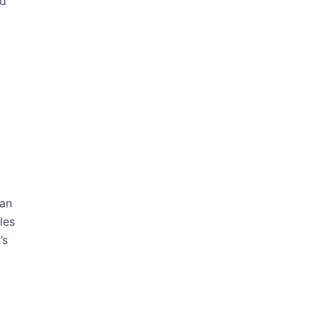
ud
van
les
’s