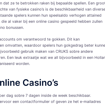
n dat ze te betrokken raken bij bepaalde spellen. Een groo
ichte van fysieke casino’s is de beschikbaarheid van divers
taande spelers kunnen hun speelsaldo verhogen attained
s die al vaker bij een online casino gespeeld hebben zullen
ino bonussen.
n accounts om verantwoord te gokken. Dit kan
mieten omvatten, waardoor spelers hun gokgedrag beter kunn
bijvoorbeeld gebruik maken van CRUKS sobre andere
n. Een leuk extraatje wat we all bijvoorbeeld in een Holla
ganiseerd worden.
line Casino’s
ur per dag sobre 7 dagen inside de week beschikbaar.
iervoor een contactformulier of geven ze het e-mailadres