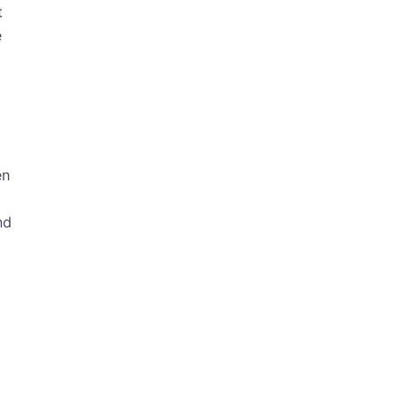
t
e
en
nd