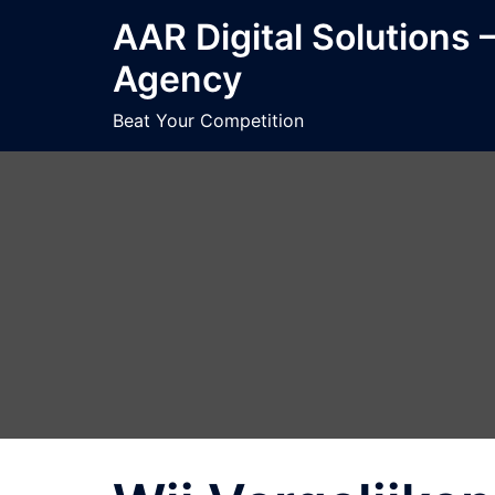
Skip
AAR Digital Solutions 
to
Agency
content
Beat Your Competition