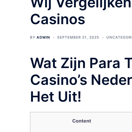
Wij Vergelijke
Casinos
BY
ADMIN
SEPTEMBER 21, 2025
UNCATEGOR
Wat Zijn Para 
Casino’s Neder
Het Uit!
Content