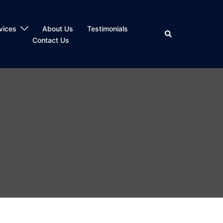
vices
About Us
Testimonials
Search
Contact Us