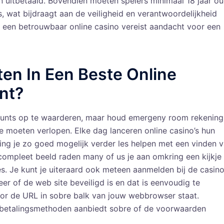
en uitbetaald. Bovendien moeten spelers minimaal 18 jaar o
s, wat bijdraagt aan de veiligheid en verantwoordelijkheid
 een betrouwbaar online casino vereist aandacht voor een
rten In Een Beste Online
nt?
ccounts op te waarderen, maar houd emergeny room rekening
 moeten verlopen. Elke dag lanceren online casino’s hun
ing je zo goed mogelijk verder les helpen met een vinden 
compleet beeld raden many of us je aan omkring een kijkje 
s. Je kunt je uiteraard ook meteen aanmelden bij de casino
leer of de web site beveiligd is en dat is eenvoudig te
oor de URL in sobre balk van jouw webbrowser staat.
e betalingsmethoden aanbiedt sobre of de voorwaarden