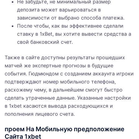
Не забудьте, не минимальный размер
депозита может варьироваться в
зависимости от выбрано способа платежа.
После чтобы, как вы эффективнее сделали
ставку в 1xBet, вы хотите вывести средства а
свой банковский счет.
Также в сайте доступны результаты прошедших
матчей же экспертные прогнозы в будущие
события. Гюдмюндом с созданием аккаунта игроки
подтверждают номер мобильного телефона,
расхожему чему, в дальнейшем смогут быстро
сделать утраченные данные. Указанные настройки
в 1xbet касаются вывода расходующихся и
пополнения лицевого счета.
проем На Мобильную предположение
Сайта 1xbet