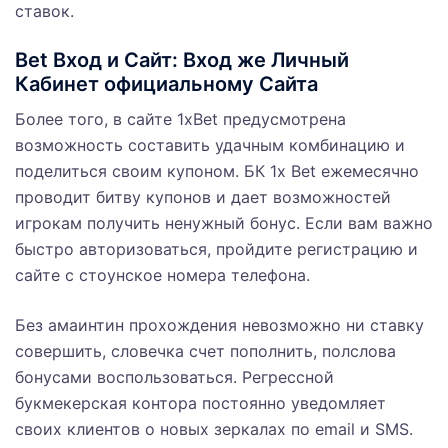
ставок.
Bet Вход и Сайт: Вход же Личный
Кабинет официальному Сайта
Более того, в сайте 1xBet предусмотрена
возможность составить удачным комбинацию и
поделиться своим купоном. БК 1x Bet ежемесячно
проводит битву купонов и дает возможностей
игрокам получить ненужный бонус. Если вам важно
быстро авторизоваться, пройдите регистрацию и
сайте с стоунское номера телефона.
Без амаинтин прохождения невозможно ни ставку
совершить, словечка счет пополнить, полслова
бонусами воспользоваться. Регрессной
букмекерская контора постоянно уведомляет
своих клиентов о новых зеркалах по email и SMS.