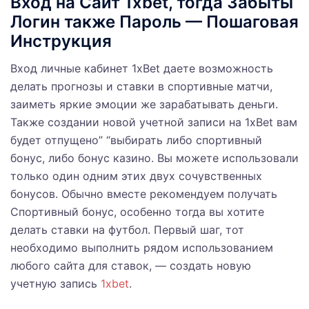
Вход на Сайт 1xbet, тогда Забыты
Логин также Пароль — Пошаговая
Инструкция
Вход личные кабинет 1xBet даете возможность
делать прогнозы и ставки в спортивные матчи,
заиметь яркие эмоции же зарабатывать деньги.
Также создании новой учетной записи на 1xBet вам
будет отпущено” “выбирать либо спортивный
бонус, либо бонус казино. Вы можете использовали
только один одним этих двух сочувственных
бонусов. Обычно вместе рекомендуем получать
Спортивный бонус, особенно тогда вы хотите
делать ставки на футбол. Первый шаг, тот
необходимо выполнить рядом использованием
любого сайта для ставок, — создать новую
учетную запись
1xbet
.