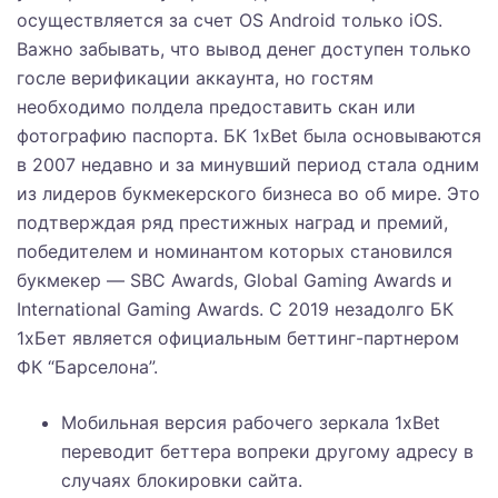
осуществляется за счет OS Android только iOS.
Важно забывать, что вывод денег доступен только
госле верификации аккаунта, но гостям
необходимо полдела предоставить скан или
фотографию паспорта. БК 1xBet была основываются
в 2007 недавно и за минувший период стала одним
из лидеров букмекерского бизнеса во об мире. Это
подтверждая ряд престижных наград и премий,
победителем и номинантом которых становился
букмекер — SBC Awards, Global Gaming Awards и
International Gaming Awards. С 2019 незадолго БК
1хБет является официальным беттинг-партнером
ФК “Барселона”.
Мобильная версия рабочего зеркала 1xBet
переводит беттера вопреки другому адресу в
случаях блокировки сайта.