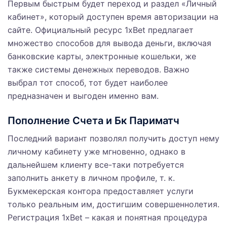
Первым быстрым будет переход и раздел «Личный
кабинет», который доступен время авторизации на
сайте. Официальный ресурс 1xBet предлагает
множество способов для вывода деньги, включая
банковские карты, электронные кошельки, же
также системы денежных переводов. Важно
выбрал тот способ, тот будет наиболее
предназначен и выгоден именно вам.
Пополнение Счета и Бк Париматч
Последний вариант позволял получить доступ нему
личному кабинету уже мгновенно, однако в
дальнейшем клиенту все-таки потребуется
заполнить анкету в личном профиле, т. к.
Букмекерская контора предоставляет услуги
только реальным им, достигшим совершеннолетия.
Регистрация 1xBet – какая и понятная процедура