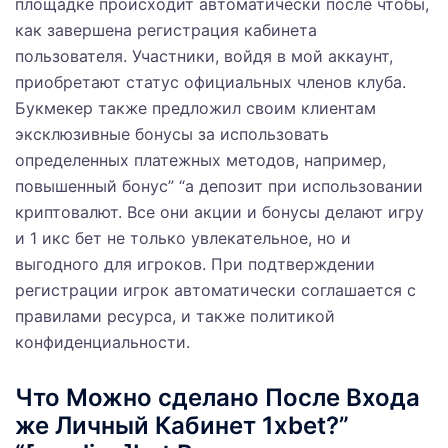
площадке происходит автоматически после чтобы,
как завершена регистрация кабинета
пользователя. Участники, войдя в мой аккаунт,
приобретают статус официальных членов клуба.
Букмекер также предложил своим клиентам
эксклюзивные бонусы за использовать
определенных платежных методов, например,
повышенный бонус” “а депозит при использовании
криптовалют. Все они акции и бонусы делают игру
и 1 икс бет не только увлекательное, но и
выгодного для игроков. При подтверждении
регистрации игрок автоматически соглашается с
правилами ресурса, и также политикой
конфиденциальности.
Что Можно сделано После Входа
же Личный Кабинет 1xbet?”