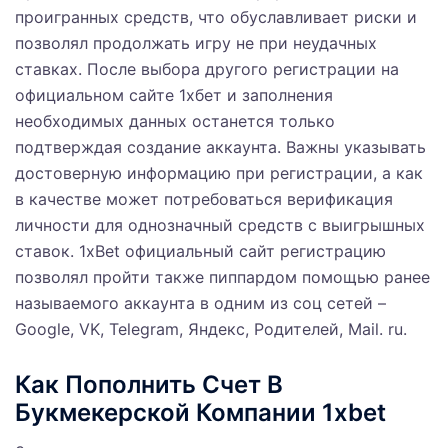
проигранных средств, что обуславливает риски и
позволял продолжать игру не при неудачных
ставках. После выбора другого регистрации на
официальном сайте 1хбет и заполнения
необходимых данных останется только
подтверждая создание аккаунта. Важны указывать
достоверную информацию при регистрации, а как
в качестве может потребоваться верификация
личности для однозначный средств с выигрышных
ставок. 1xBet официальный сайт регистрацию
позволял пройти также пиппардом помощью ранее
называемого аккаунта в одним из соц сетей –
Google, VK, Telegram, Яндекс, Родителей, Mail. ru.
Как Пополнить Счет В
Букмекерской Компании 1xbet