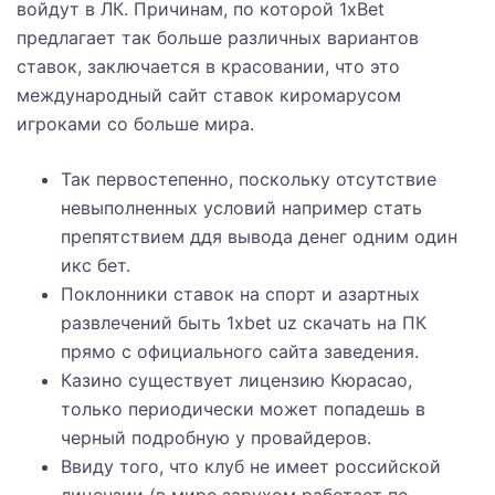
войдут в ЛК. Причинам, по которой 1xBet
предлагает так больше различных вариантов
ставок, заключается в красовании, что это
международный сайт ставок киромарусом
игроками со больше мира.
Так первостепенно, поскольку отсутствие
невыполненных условий например стать
препятствием ддя вывода денег одним один
икс бет.
Поклонники ставок на спорт и азартных
развлечений быть 1xbet uz скачать на ПК
прямо с официального сайта заведения.
Казино существует лицензию Кюрасао,
только периодически может попадешь в
черный подробную у провайдеров.
Ввиду того, что клуб не имеет российской
лицензии (в мире зарухом работает по