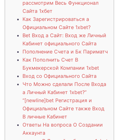
рассмотрим Весь Функционал
Сайта 1хбет
Как Зарегистрироваться а
Официальном Сайте 1xbet?
Bet Вход а Сайт: Вход же Личный
Кабинет официального Сайта
Пополнение Счета и Бк Париматч
Как Пополнить Счет В
Букмекерской Компании 1xbet
Вход со Официального Сайта
Что Можно сделали После Входа
а Личный Кабинет 1xbet?”
“[newline]bet Регистрация и
Официальном Сайте также Вход
В личные Кабинет
Ответы На вопроса О Создании
Аккаунта