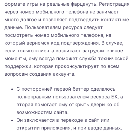
формате игры на реальные фарцануть. Регистрация
через номер мобильного телефона не занимает
много долгое и позволяет подтвердить контактные
данные. Пользователям ресурса следует
посмотреть номер мобильного телефона, на
который вернемся код подтверждения. В случае,
если только клиента возникают затруднительное
моменты, ему всегда поможет служба технической
поддержки, которая проконсультирует по всем
вопросам создания аккаунта.
С посторонней первой беттер сделалось
полноправным пользователем ресурса БК, а
вторая помогает ему открыть двери ко об
возможностям сайта.
Он заключается в переходе в сайт или
открытии приложения, и при вводе данных.