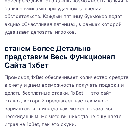
«Экспресс дня». Это даешь возможность получить
больше выигрыш при удачном стечении
обстоятельств. Каждый пятницу букмекер ведет
акцию «Счастливая пятница», в рамках которой
удваивает депозиты игроков.
станем Более Детально
представим Весь Функционал
Сайта 1хбет
Промокод 1xBet обеспечивает количество средств
в счету и даем возможность получать подарки и
делать бесплатные ставки. 1xBet — это сайт
ставок, который предлагает вас так много
вариантов, что иногда как может показаться
неожиданным. Но чего вы никогда не ощущаете,
играя на 1xBet, так это скуки.