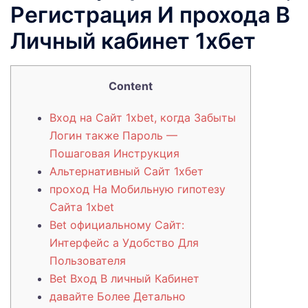
Регистрация И прохода В
Личный кабинет 1хбет
Content
Вход на Сайт 1xbet, когда Забыты
Логин также Пароль —
Пошаговая Инструкция
Альтернативный Сайт 1хбет
проход На Мобильную гипотезу
Сайта 1xbet
Bet официальному Сайт:
Интерфейс а Удобство Для
Пользователя
Bet Вход В личный Кабинет
давайте Более Детально