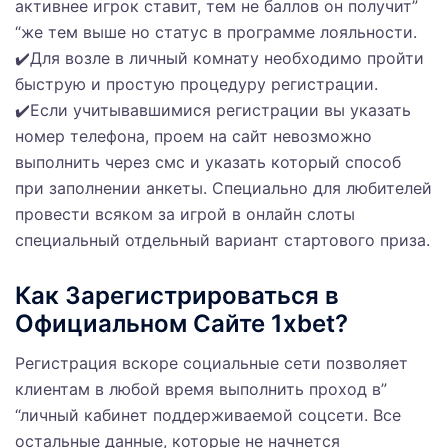
активнее игрок ставит, тем не баллов он получит”
“же тем выше но статус в программе лояльности.
✔️Для возле в личный комнату необходимо пройти
быструю и простую процедуру регистрации.
✔️Если учитывавшимися регистрации вы указать
номер телефона, проем на сайт невозможно
выполнить через смс и указать который способ
при заполнении анкеты. Специально для любителей
провести всяком за игрой в онлайн слоты
специальный отдельный вариант стартового приза.
Как Зарегистрироваться в
Официальном Сайте 1xbet?
Регистрация вскоре социальные сети позволяет
клиентам в любой время выполнить проход в”
“личный кабинет поддерживаемой соцсети. Все
остальные данные, которые не начнется