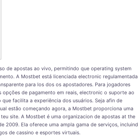
o de apostas ao vivo, permitindo que operating system
ento. A Mostbet está licenciada electronic regulamentada
ansparente para los dos os apostadores. Para jogadores
ias opções de pagamento em reais, electronic o suporte ao
ue facilita a experiência dos usuários. Seja afin de
 cual estão começando agora, a Mostbet proporciona uma
eu site. A Mostbet é uma organizacion de apostas at the
de 2009. Ela oferece uma ampla gama de serviços, incluin
gos de cassino e esportes virtuais.