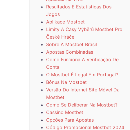
Resultados E Estatísticas Dos
Jogos
Aplikace Mostbet
Limity A Časy Výběrů Mostbet Pro
České Hráče
Sobre A Mostbet Brasil
Apostas Combinadas
Como Funciona A Verificação De
Conta
O Mostbet É Legal Em Portugal?
Bônus Na Mostbet
Versão Do Internet Site Móvel Da
Mostbet
Como Se Deliberar Na Mostbet?
Cassino Mostbet
Opções Para Apostas
Código Promocional Mostbet 2024