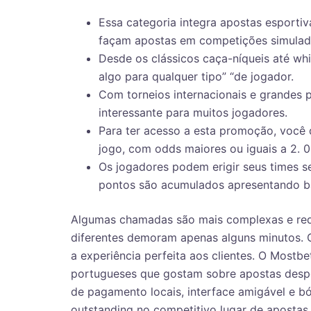
Essa categoria integra apostas esportiv
façam apostas em competições simuladas
Desde os clássicos caça-níqueis até wh
algo para qualquer tipo” “de jogador.
Com torneios internacionais e grandes 
interessante para muitos jogadores.
Para ter acesso a esta promoção, você 
jogo, com odds maiores ou iguais a 2. 0
Os jogadores podem erigir seus times sel
pontos são acumulados apresentando ba
Algumas chamadas são mais complexas e requ
diferentes demoram apenas alguns minutos. 
a experiência perfeita aos clientes. O Mostb
portugueses que gostam sobre apostas despor
de pagamento locais, interface amigável e b
outstanding no competitivo lugar de apostas