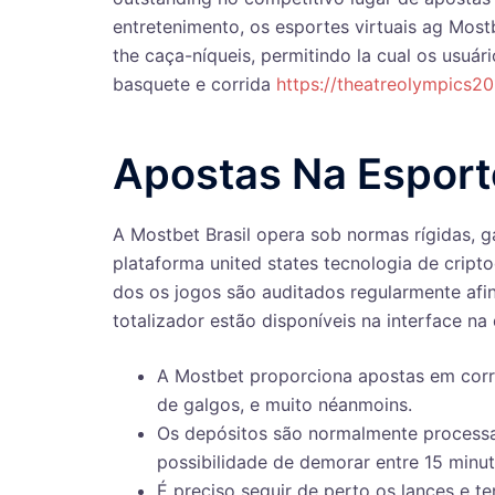
entretenimento, os esportes virtuais ag Mostb
the caça-níqueis, permitindo la cual os usuá
basquete e corrida
https://theatreolympics2
Apostas Na Esport
A Mostbet Brasil opera sob normas rígidas, 
plataforma united states tecnologia de cript
dos os jogos são auditados regularmente afin
totalizador estão disponíveis na interface na
A Mostbet proporciona apostas em corrida
de galgos, e muito néanmoins.
Os depósitos são normalmente processa
possibilidade de demorar entre 15 minu
É preciso seguir de perto os lances e t