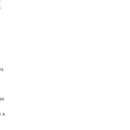
t
os
as
m a