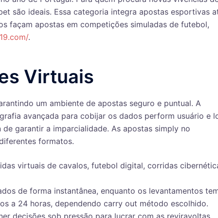
et são ideais. Essa categoria integra apostas esportivas a
rios façam apostas em competições simuladas de futebol,
019.com/
.
es Virtuais
garantindo um ambiente de apostas seguro e puntual. A
ografia avançada para cobijar os dados perform usuário e l
 de garantir a imparcialidade. As apostas simply no
 diferentes formatos.
s virtuais de cavalos, futebol digital, corridas cibernétic
dos de forma instantânea, enquanto os levantamentos te
tos a 24 horas, dependendo carry out método escolhido.
ener decisões sob pressão para lucrar com as reviravoltas