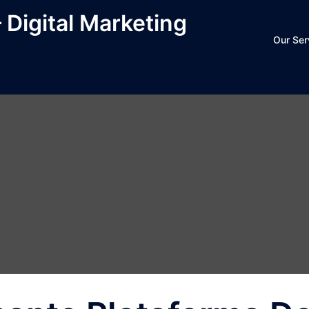
– Digital Marketing
Our Ser