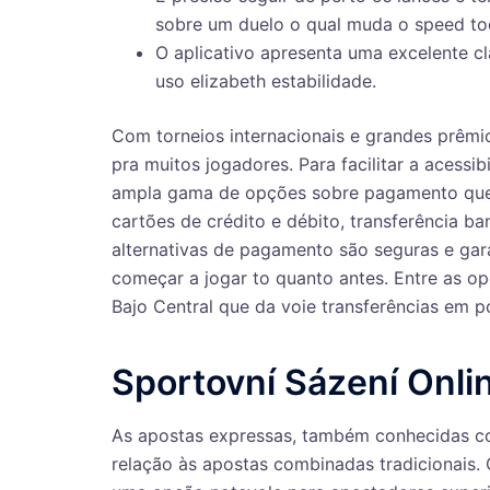
sobre um duelo o qual muda o speed to
O aplicativo apresenta uma excelente cl
uso elizabeth estabilidade.
Com torneios internacionais e grandes prêmio
pra muitos jogadores. Para facilitar a acessi
ampla gama de opções sobre pagamento que a
cartões de crédito e débito, transferência ban
alternativas de pagamento são seguras e gar
começar a jogar to quanto antes. Entre as o
Bajo Central que da voie transferências em 
Sportovní Sázení Onli
As apostas expressas, também conhecidas co
relação às apostas combinadas tradicionais. 