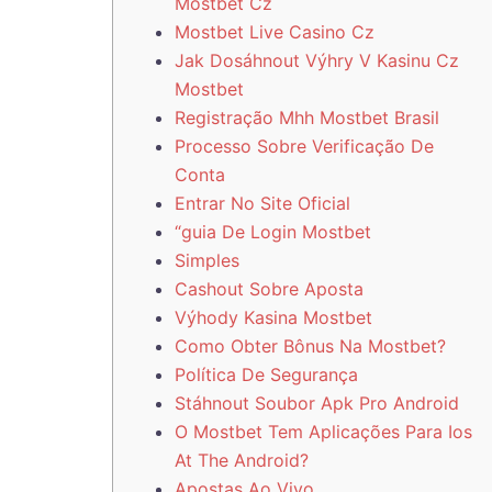
Mostbet Cz
Mostbet Live Casino Cz
Jak Dosáhnout Výhry V Kasinu Cz
Mostbet
Registração Mhh Mostbet Brasil
Processo Sobre Verificação De
Conta
Entrar No Site Oficial
“guia De Login Mostbet
Simples
Cashout Sobre Aposta
Výhody Kasina Mostbet
Como Obter Bônus Na Mostbet?
Política De Segurança
Stáhnout Soubor Apk Pro Android
O Mostbet Tem Aplicações Para Ios
At The Android?
Apostas Ao Vivo