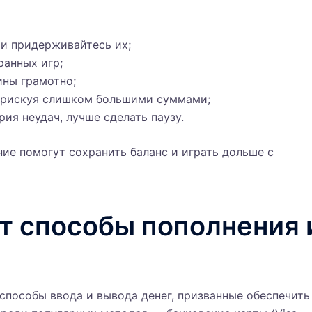
и придерживайтесь их;
ранных игр;
ины грамотно;
е рискуя слишком большими суммами;
рия неудач, лучше сделать паузу.
ие помогут сохранить баланс и играть дольше с
т способы пополнения 
способы ввода и вывода денег, призванные обеспечить