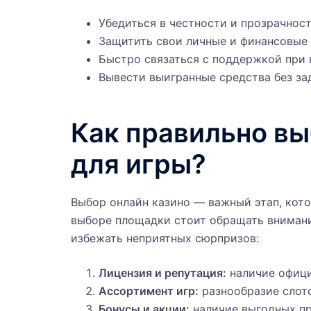
Убедиться в честности и прозрачност
Защитить свои личные и финансовые 
Быстро связаться с поддержкой при 
Вывести выигранные средства без за
Как правильно вы
для игры?
Выбор онлайн казино — важный этап, кото
выборе площадки стоит обращать внимани
избежать неприятных сюрпризов:
Лицензия и репутация:
наличие офици
Ассортимент игр:
разнообразие слотов
Бонусы и акции:
наличие выгодных пр