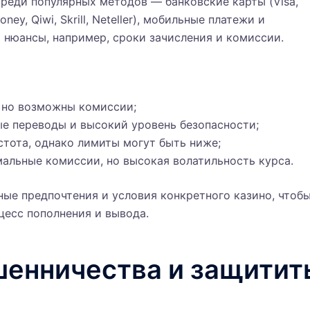
Среди популярных методов — банковские карты (Visa,
y, Qiwi, Skrill, Neteller), мобильные платежи и
 нюансы, например, сроки зачисления и комиссии.
 но возможны комиссии;
е переводы и высокий уровень безопасности;
стота, однако лимиты могут быть ниже;
альные комиссии, но высокая волатильность курса.
ые предпочтения и условия конкретного казино, чтоб
есс пополнения и вывода.
шенничества и защитит