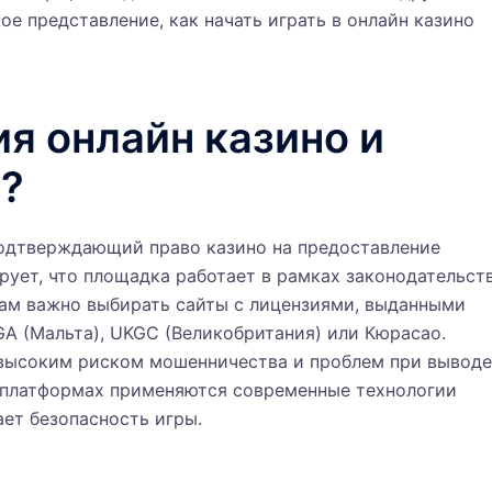
ое представление, как начать играть в онлайн казино
ия онлайн казино и
а?
подтверждающий право казино на предоставление
ирует, что площадка работает в рамках законодательст
кам важно выбирать сайты с лицензиями, выданными
A (Мальта), UKGC (Великобритания) или Кюрасао.
 высоким риском мошенничества и проблем при выводе
х платформах применяются современные технологии
ет безопасность игры.