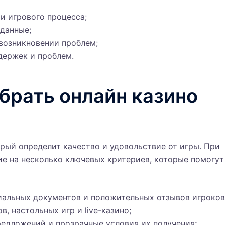
и игрового процесса;
данные;
возникновении проблем;
держек и проблем.
брать онлайн казино
рый определит качество и удовольствие от игры. При
е на несколько ключевых критериев, которые помогут
альных документов и положительных отзывов игроков
, настольных игр и live-казино;
едложений и прозрачные условия их получения;