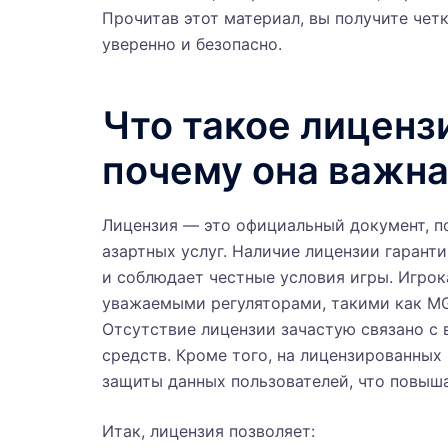
Прочитав этот материал, вы получите четк
уверенно и безопасно.
Что такое лиценз
почему она важн
Лицензия — это официальный документ, 
азартных услуг. Наличие лицензии гарант
и соблюдает честные условия игры. Игро
уважаемыми регуляторами, такими как MG
Отсутствие лицензии зачастую связано с
средств. Кроме того, на лицензированны
защиты данных пользователей, что повыша
Итак, лицензия позволяет: