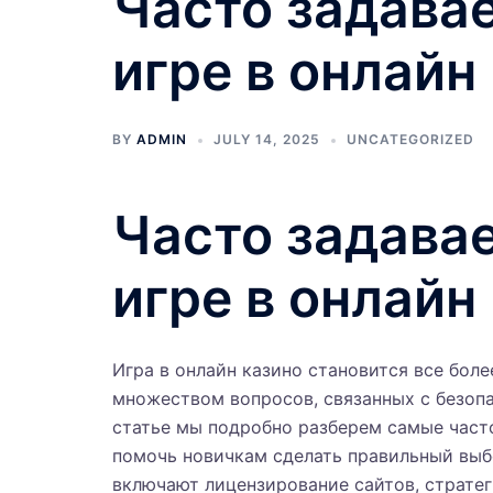
Часто задава
игре в онлайн
BY
ADMIN
JULY 14, 2025
UNCATEGORIZED
Часто задава
игре в онлайн
Игра в онлайн казино становится все боле
множеством вопросов, связанных с безоп
статье мы подробно разберем самые часто
помочь новичкам сделать правильный выб
включают лицензирование сайтов, стратег