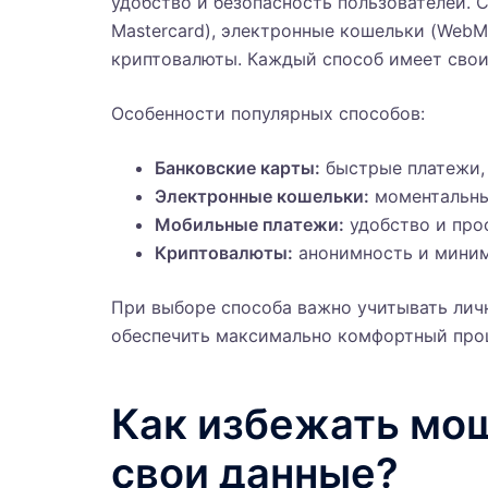
удобство и безопасность пользователей. 
Mastercard), электронные кошельки (WebMone
криптовалюты. Каждый способ имеет свои
Особенности популярных способов:
Банковские карты:
быстрые платежи,
Электронные кошельки:
моментальны
Мобильные платежи:
удобство и про
Криптовалюты:
анонимность и миним
При выборе способа важно учитывать личн
обеспечить максимально комфортный проц
Как избежать мо
свои данные?