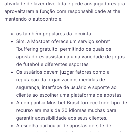
atividade de lazer divertida e pede aos jogadores pra
aproveitarem a função com responsabilidade at the
mantendo o autocontrole.
os também populares da locuinta.
Sim, a Mostbet oferece um serviço sobre”
“buffering gratuito, permitindo os quais os
apostadores assistam a uma variedade de jogos
de futebol e diferentes esportes.
Os usuários devem juzgar fatores como a
reputação da organizacion, medidas de
segurança, interface de usuário e suporte ao
cliente ao escolher uma plataforma de apostas.
A companhia Mostbet Brasil fornece todo tipo de
recurso em mais de 20 idiomas muchas para
garantir acessibilidade aos seus clientes.
A escolha particular de apostas do site de