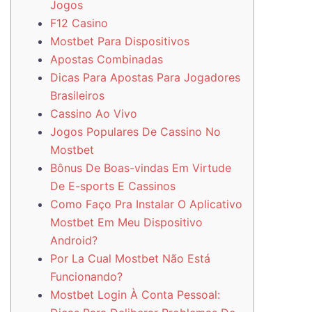
Jogos
F12 Casino
Mostbet Para Dispositivos
Apostas Combinadas
Dicas Para Apostas Para Jogadores
Brasileiros
Cassino Ao Vivo
Jogos Populares De Cassino No
Mostbet
Bônus De Boas-vindas Em Virtude
De E-sports E Cassinos
Como Faço Pra Instalar O Aplicativo
Mostbet Em Meu Dispositivo
Android?
Por La Cual Mostbet Não Está
Funcionando?
Mostbet Login À Conta Pessoal: