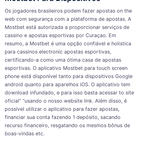
Os jogadores brasileiros podem fazer apostas on the
web com segurança com a plataforma de apostas. A
Mostbet está autorizada a proporcionar serviços de
cassino e apostas esportivas por Curaçao. Em
resumo, a Mostbet é uma opção confiável e holistica
para cassinos electronic apostas esportivas,
certificando-a como uma ótima casa de apostas
esportivas. O aplicativo Mostbet para touch screen
phone está disponível tanto para dispositivos Google
android quanto para aparelhos iOS. O aplicativo tem
download infundado, e para isso basta acessar to site
oficial” “usando o nosso website link. Além disso, é
possível utilizar o aplicativo para fazer apostas,
financiar sua conta fazendo 1 depósito, sacando
recurso financeiro, resgatando os mesmos bônus de
boas-vindas etc.