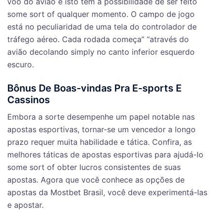
vôo do avião e isto tem a possibilidade de ser feito
some sort of qualquer momento. O campo de jogo
está no peculiaridad de uma tela do controlador de
tráfego aéreo. Cada rodada começa” “através do
avião decolando simply no canto inferior esquerdo
escuro.
Bônus De Boas-vindas Pra E-sports E
Cassinos
Embora a sorte desempenhe um papel notable nas
apostas esportivas, tornar-se um vencedor a longo
prazo requer muita habilidade e tática. Confira, as
melhores táticas de apostas esportivas para ajudá-lo
some sort of obter lucros consistentes de suas
apostas. Agora que você conhece as opções de
apostas da Mostbet Brasil, você deve experimentá-las
e apostar.