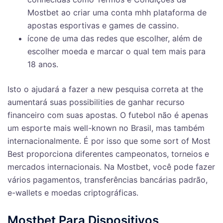
Mostbet ao criar uma conta mhh plataforma de
apostas esportivas e games de cassino.
ícone de uma das redes que escolher, além de
escolher moeda e marcar o qual tem mais para
18 anos.
Isto o ajudará a fazer a new pesquisa correta at the
aumentará suas possibilities de ganhar recurso
financeiro com suas apostas. O futebol não é apenas
um esporte mais well-known no Brasil, mas também
internacionalmente. É por isso que some sort of Most
Best proporciona diferentes campeonatos, torneios e
mercados internacionais. Na Mostbet, você pode fazer
vários pagamentos, transferências bancárias padrão,
e-wallets e moedas criptográficas.
Mostbet Para Dispositivos