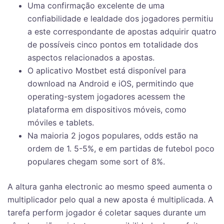
Uma confirmação excelente de uma
confiabilidade e lealdade dos jogadores permitiu
a este correspondante de apostas adquirir quatro
de possíveis cinco pontos em totalidade dos
aspectos relacionados a apostas.
O aplicativo Mostbet está disponível para
download na Android e iOS, permitindo que
operating-system jogadores acessem the
plataforma em dispositivos móveis, como
móviles e tablets.
Na maioria 2 jogos populares, odds estão na
ordem de 1. 5-5%, e em partidas de futebol poco
populares chegam some sort of 8%.
A altura ganha electronic ao mesmo speed aumenta o
multiplicador pelo qual a new aposta é multiplicada. A
tarefa perform jogador é coletar saques durante um