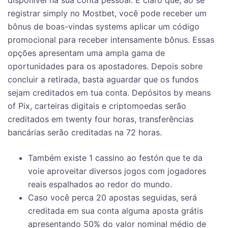
registrar simply no Mostbet, você pode receber um
bônus de boas-vindas systems aplicar um código
promocional para receber intensamente bônus. Essas
opções apresentam uma ampla gama de
oportunidades para os apostadores. Depois sobre
concluir a retirada, basta aguardar que os fundos
sejam creditados em tua conta. Depósitos by means
of Pix, carteiras digitais e criptomoedas serão
creditados em twenty four horas, transferências
bancárias serão creditadas na 72 horas.
Também existe 1 cassino ao festón que te da
voie aproveitar diversos jogos com jogadores
reais espalhados ao redor do mundo.
Caso você perca 20 apostas seguidas, será
creditada em sua conta alguma aposta grátis
apresentando 50% do valor nominal médio de