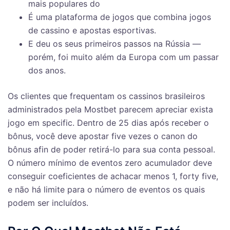
mais populares do
É uma plataforma de jogos que combina jogos
de cassino e apostas esportivas.
E deu os seus primeiros passos na Rússia —
porém, foi muito além da Europa com um passar
dos anos.
Os clientes que frequentam os cassinos brasileiros
administrados pela Mostbet parecem apreciar exista
jogo em specific. Dentro de 25 dias após receber o
bônus, você deve apostar five vezes o canon do
bônus afin de poder retirá-lo para sua conta pessoal.
O número mínimo de eventos zero acumulador deve
conseguir coeficientes de achacar menos 1, forty five,
e não há limite para o número de eventos os quais
podem ser incluídos.