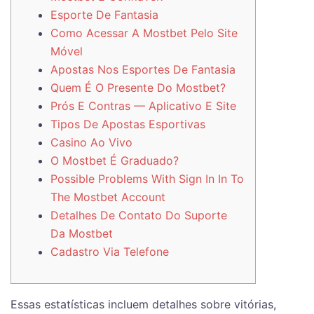
Esporte De Fantasia
Como Acessar A Mostbet Pelo Site
Móvel
Apostas Nos Esportes De Fantasia
Quem É O Presente Do Mostbet?
Prós E Contras — Aplicativo E Site
Tipos De Apostas Esportivas
Casino Ao Vivo
O Mostbet É Graduado?
Possible Problems With Sign In In To
The Mostbet Account
Detalhes De Contato Do Suporte
Da Mostbet
Cadastro Via Telefone
Essas estatísticas incluem detalhes sobre vitórias,