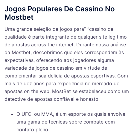
Jogos Populares De Cassino No
Mostbet
Uma grande seleção de jogos para” “cassino de
qualidade é parte integrante de qualquer site legítimo
de apostas across the internet. Durante nossa análise
da Mostbet, descobrimos que eles correspondem às
expectativas, oferecendo aos jogadores alguma
variedade de jogos de cassino em virtude de
complementar sua delicia de apostas esportivas. Com
mais de dez anos para experiência no mercado de
apostas on the web, MostBet se estabeleceu como um
detective de apostas confiável e honesto.
O UFC, ou MMA, é um esporte os quais envolve
uma gama de técnicas sobre combate com
contato pleno.