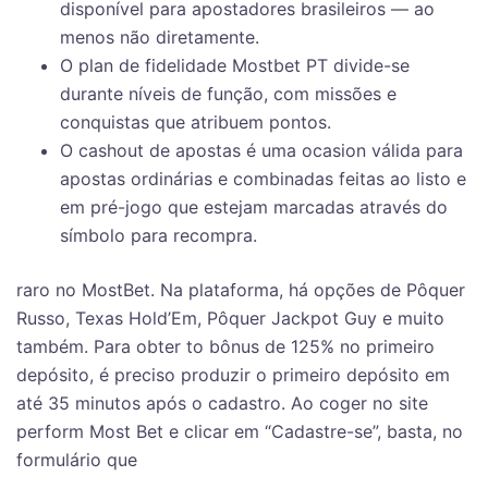
disponível para apostadores brasileiros — ao
menos não diretamente.
O plan de fidelidade Mostbet PT divide-se
durante níveis de função, com missões e
conquistas que atribuem pontos.
O cashout de apostas é uma ocasion válida para
apostas ordinárias e combinadas feitas ao listo e
em pré-jogo que estejam marcadas através do
símbolo para recompra.
raro no MostBet. Na plataforma, há opções de Pôquer
Russo, Texas Hold’Em, Pôquer Jackpot Guy e muito
também. Para obter to bônus de 125% no primeiro
depósito, é preciso produzir o primeiro depósito em
até 35 minutos após o cadastro. Ao coger no site
perform Most Bet e clicar em “Cadastre-se”, basta, no
formulário que