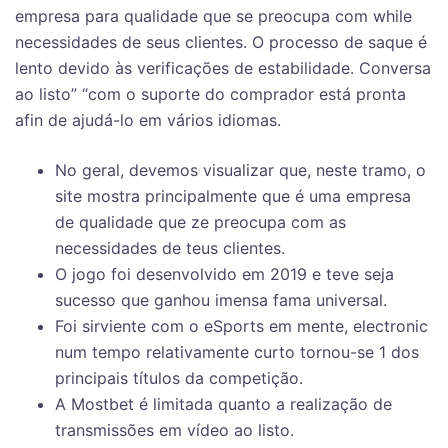
empresa para qualidade que se preocupa com while
necessidades de seus clientes. O processo de saque é
lento devido às verificações de estabilidade. Conversa
ao listo” “com o suporte do comprador está pronta
afin de ajudá-lo em vários idiomas.
No geral, devemos visualizar que, neste tramo, o
site mostra principalmente que é uma empresa
de qualidade que ze preocupa com as
necessidades de teus clientes.
O jogo foi desenvolvido em 2019 e teve seja
sucesso que ganhou imensa fama universal.
Foi sirviente com o eSports em mente, electronic
num tempo relativamente curto tornou-se 1 dos
principais títulos da competição.
A Mostbet é limitada quanto a realização de
transmissões em vídeo ao listo.