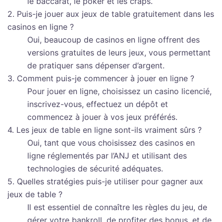
le baccarat, le poker et les craps.
2. Puis-je jouer aux jeux de table gratuitement dans les
casinos en ligne ?
Oui, beaucoup de casinos en ligne offrent des
versions gratuites de leurs jeux, vous permettant
de pratiquer sans dépenser d’argent.
3. Comment puis-je commencer à jouer en ligne ?
Pour jouer en ligne, choisissez un casino licencié,
inscrivez-vous, effectuez un dépôt et
commencez à jouer à vos jeux préférés.
4. Les jeux de table en ligne sont-ils vraiment sûrs ?
Oui, tant que vous choisissez des casinos en
ligne réglementés par l’ANJ et utilisant des
technologies de sécurité adéquates.
5. Quelles stratégies puis-je utiliser pour gagner aux
jeux de table ?
Il est essentiel de connaître les règles du jeu, de
gérer votre bankroll, de profiter des bonus, et de