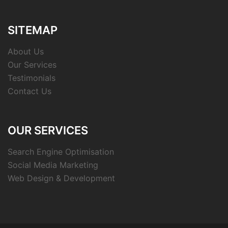
SITEMAP
About Us
Our Services
Testimonials
Contact Us
OUR SERVICES
Search Engine Optimisation
Social Media Marketing
Web Design & Development