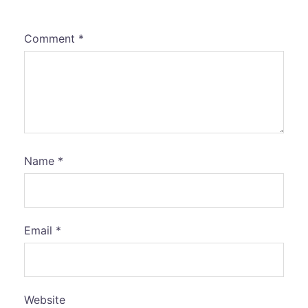
Comment
*
Name
*
Email
*
Website