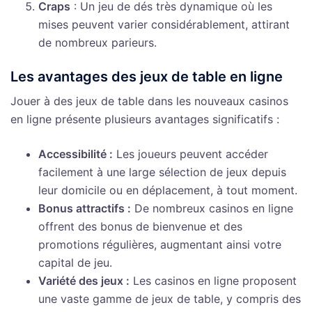
Craps
: Un jeu de dés très dynamique où les
mises peuvent varier considérablement, attirant
de nombreux parieurs.
Les avantages des jeux de table en ligne
Jouer à des jeux de table dans les nouveaux casinos
en ligne présente plusieurs avantages significatifs :
Accessibilité :
Les joueurs peuvent accéder
facilement à une large sélection de jeux depuis
leur domicile ou en déplacement, à tout moment.
Bonus attractifs :
De nombreux casinos en ligne
offrent des bonus de bienvenue et des
promotions régulières, augmentant ainsi votre
capital de jeu.
Variété des jeux :
Les casinos en ligne proposent
une vaste gamme de jeux de table, y compris des