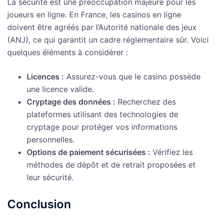
La sécurité est une préoccupation majeure pour les
joueurs en ligne. En France, les casinos en ligne
doivent être agréés par l’Autorité nationale des jeux
(ANJ), ce qui garantit un cadre réglementaire sûr. Voici
quelques éléments à considérer :
Licences :
Assurez-vous que le casino possède
une licence valide.
Cryptage des données :
Recherchez des
plateformes utilisant des technologies de
cryptage pour protéger vos informations
personnelles.
Options de paiement sécurisées :
Vérifiez les
méthodes de dépôt et de retrait proposées et
leur sécurité.
Conclusion