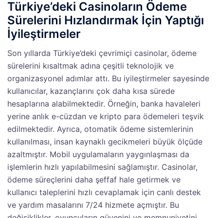
Türkiye’deki Casinoların Ödeme
Sürelerini Hızlandırmak İçin Yaptığı
İyileştirmeler
Son yıllarda Türkiye’deki çevrimiçi casinolar, ödeme
sürelerini kısaltmak adına çeşitli teknolojik ve
organizasyonel adımlar attı. Bu iyileştirmeler sayesinde
kullanıcılar, kazançlarını çok daha kısa sürede
hesaplarına alabilmektedir. Örneğin, banka havaleleri
yerine anlık e-cüzdan ve kripto para ödemeleri teşvik
edilmektedir. Ayrıca, otomatik ödeme sistemlerinin
kullanılması, insan kaynaklı gecikmeleri büyük ölçüde
azaltmıştır. Mobil uygulamaların yaygınlaşması da
işlemlerin hızlı yapılabilmesini sağlamıştır. Casinolar,
ödeme süreçlerini daha şeffaf hale getirmek ve
kullanıcı taleplerini hızlı cevaplamak için canlı destek
ve yardım masalarını 7/24 hizmete açmıştır. Bu
değişiklikler, oyuncuların güvenini ve memnuniyetini