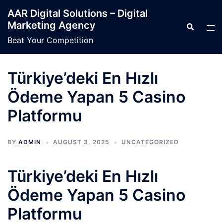
Skip
AAR Digital Solutions – Digital
to
Marketing Agency
Search
Tog
content
men
Beat Your Competition
Türkiye’deki En Hızlı
Ödeme Yapan 5 Casino
Platformu
BY
ADMIN
AUGUST 3, 2025
UNCATEGORIZED
Türkiye’deki En Hızlı
Ödeme Yapan 5 Casino
Platformu