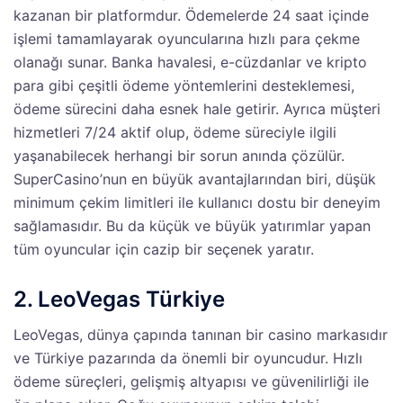
kazanan bir platformdur. Ödemelerde 24 saat içinde
işlemi tamamlayarak oyuncularına hızlı para çekme
olanağı sunar. Banka havalesi, e-cüzdanlar ve kripto
para gibi çeşitli ödeme yöntemlerini desteklemesi,
ödeme sürecini daha esnek hale getirir. Ayrıca müşteri
hizmetleri 7/24 aktif olup, ödeme süreciyle ilgili
yaşanabilecek herhangi bir sorun anında çözülür.
SuperCasino’nun en büyük avantajlarından biri, düşük
minimum çekim limitleri ile kullanıcı dostu bir deneyim
sağlamasıdır. Bu da küçük ve büyük yatırımlar yapan
tüm oyuncular için cazip bir seçenek yaratır.
2. LeoVegas Türkiye
LeoVegas, dünya çapında tanınan bir casino markasıdır
ve Türkiye pazarında da önemli bir oyuncudur. Hızlı
ödeme süreçleri, gelişmiş altyapısı ve güvenilirliği ile