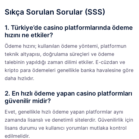
Sıkça Sorulan Sorular (SSS)
1. Türkiye’de casino platformlarında ödeme
hızını ne etkiler?
Ödeme hızını; kullanılan ödeme yöntemi, platformun
teknik altyapısı, doğrulama süreçleri ve ödeme
talebinin yapıldığı zaman dilimi etkiler. E-cüzdan ve
kripto para ödemeleri genellikle banka havalesine göre
daha hızlıdır.
2. En hızlı ödeme yapan casino platformları
güvenilir midir?
Evet, genellikle hızlı ödeme yapan platformlar aynı
zamanda lisanslı ve denetimli sitelerdir. Güvenilirlik için
lisans durumu ve kullanıcı yorumları mutlaka kontrol
edilmelidir.