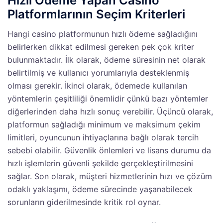
Hızlı Ödeme Yapan Casino
Platformlarının Seçim Kriterleri
Hangi casino platformunun hızlı ödeme sağladığını
belirlerken dikkat edilmesi gereken pek çok kriter
bulunmaktadır. İlk olarak, ödeme süresinin net olarak
belirtilmiş ve kullanıcı yorumlarıyla desteklenmiş
olması gerekir. İkinci olarak, ödemede kullanılan
yöntemlerin çeşitliliği önemlidir çünkü bazı yöntemler
diğerlerinden daha hızlı sonuç verebilir. Üçüncü olarak,
platformun sağladığı minimum ve maksimum çekim
limitleri, oyuncunun ihtiyaçlarına bağlı olarak tercih
sebebi olabilir. Güvenlik önlemleri ve lisans durumu da
hızlı işlemlerin güvenli şekilde gerçekleştirilmesini
sağlar. Son olarak, müşteri hizmetlerinin hızı ve çözüm
odaklı yaklaşımı, ödeme sürecinde yaşanabilecek
sorunların giderilmesinde kritik rol oynar.