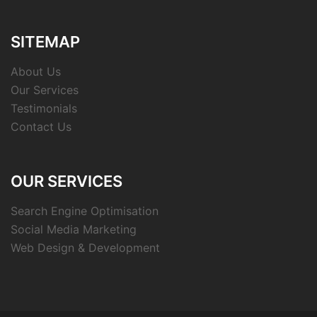
SITEMAP
About Us
Our Services
Testimonials
Contact Us
OUR SERVICES
Search Engine Optimisation
Social Media Marketing
Web Design & Development