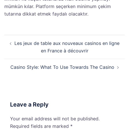
mümkün kılar. Platform seçerken minimum çekim
tutarına dikkat etmek faydalı olacaktır.
Post
Les jeux de table aux nouveaux casinos en ligne
navigation
en France à découvrir
Casino Style: What To Use Towards The Casino
Leave a Reply
Your email address will not be published.
Required fields are marked
*