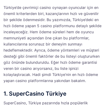
Türkiye’de çevrimiçi casino oynayan oyuncular için en
önemli kriterlerden biri, kazançlarının hızlı ve güvenilir
bir şekilde ödenmesidir. Bu yazımızda, Türkiye’deki en
hızlı ödeme yapan 5 casino platformunu detaylı şekilde
inceleyeceğiz. Hem ödeme süreleri hem de oyuncu
memnuniyeti açısından öne çıkan bu platformlar,
kullanıcılarına sorunsuz bir deneyim sunmayı
hedeflemektedir. Ayrıca, ödeme yöntemleri ve müşteri
desteği gibi önemli faktörler de bu listeyi oluştururken
göz önünde bulunduruldu. Eğer hızlı ödeme garantisi
veren bir casino arıyorsanız, bu liste işinizi
kolaylaştıracak. Hadi şimdi Türkiye’nin en hızlı ödeme
yapan casino platformlarına yakından bakalım.
1. SuperCasino Türkiye
SuperCasino, Türkiye pazarında hızla popülerlik