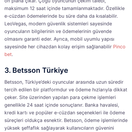
ön plana çıkar. Çoğu oyuncunun çekim talebi,
maksimum 12 saat içinde tamamlanmaktadır. Özellikle
e-cüzdan ödemelerinde bu süre daha da kısalabilir.
LeoVegas, modern güvenlik sistemleri sayesinde
oyuncuların bilgilerinin ve ödemelerinin güvende
olmasını garanti eder. Ayrıca, mobil uyumlu yapısı
sayesinde her cihazdan kolay erişim sağlanabilir
Pinco
bet
.
3. Betsson Türkiye
Betsson, Türkiye’deki oyuncular arasında uzun süredir
tercih edilen bir platformdur ve ödeme hızlarıyla dikkat
çeker. Site üzerinden yapılan para çekme işlemleri
genellikle 24 saat içinde sonuçlanır. Banka havalesi,
kredi kartı ve popüler e-cüzdan seçenekleri ile ödeme
süreçleri oldukça esnektir. Betsson, ödeme işlemlerinde
yüksek şeffaflık sağlayarak kullanıcıların güvenini