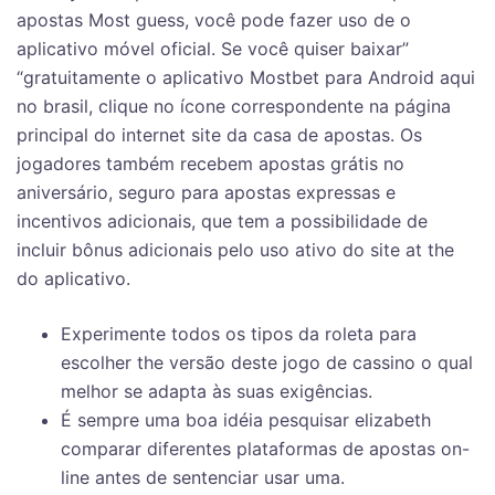
apostas Most guess, você pode fazer uso de o
aplicativo móvel oficial. Se você quiser baixar”
“gratuitamente o aplicativo Mostbet para Android aqui
no brasil, clique no ícone correspondente na página
principal do internet site da casa de apostas. Os
jogadores também recebem apostas grátis no
aniversário, seguro para apostas expressas e
incentivos adicionais, que tem a possibilidade de
incluir bônus adicionais pelo uso ativo do site at the
do aplicativo.
Experimente todos os tipos da roleta para
escolher the versão deste jogo de cassino o qual
melhor se adapta às suas exigências.
É sempre uma boa idéia pesquisar elizabeth
comparar diferentes plataformas de apostas on-
line antes de sentenciar usar uma.