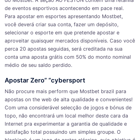
de eventos esportivos acontecendo em pace real.
Para apostar em esportes apresentando Mostbet,
você deverá criar sua conta, fazer um depósito,
selecionar o esporte em que pretende apostar e
aproveitar quaisquer mercados disponíveis. Caso você
perca 20 apostas seguidas, será creditada na sua
conta uma aposta grátis com 50% do monto nominal
médio de seu saldo perdido.
Apostar Zero” “cybersport
Não procure mais perform que Mostbet brazil para
apostas on the web de alta qualidade e convenientes!
Com uma considerável selecção de jogos e bónus de
topo, não encontrará um local melhor deste cara da
Internet pra experimentar a garantia de qualidade e
satisfação total possuindo um simples groupe. O
blackjack é um jogo de cartas clássico, cujo objetivo é