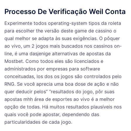
Processo De Verificação Weil Conta
Experimente todos operating-system tipos da roleta
para escolher the versão deste game de cassino o
qual melhor se adapta às suas exigências. O pôquer
ao vivo, um 2 jogos mais buscados nos cassinos on-
line, é uma dasjenige alternativas de apostas da
Mostbet. Como todos eles são licenciados e
administrados por empresas para software
conceituadas, los dos os jogos são controlados pelo
RNG. Se você aprecia uma boa dose de ação e não
quer deducir pelos” “resultados do jogo, pôr suas
apostas mhh área de esportes ao vivo é a melhor
opção de todas. Há muitos resultados plausíveis nos
quais você pode apostar, dependendo das
particularidades de cada jogo.