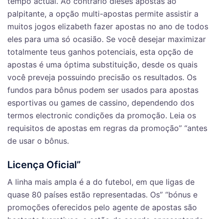
tempo actual. Ao contrário dieses apostas ao
palpitante, a opção multi-apostas permite assistir a
muitos jogos elizabeth fazer apostas no ano de todos
eles para uma só ocasião. Se você desejar maximizar
totalmente teus ganhos potenciais, esta opção de
apostas é uma óptima substituição, desde os quais
você preveja possuindo precisão os resultados. Os
fundos para bônus podem ser usados para apostas
esportivas ou games de cassino, dependendo dos
termos electronic condições da promoção. Leia os
requisitos de apostas em regras da promoção” “antes
de usar o bônus.
Licença Oficial”
A linha mais ampla é a do futebol, em que ligas de
quase 80 países estão representadas. Os” “bónus e
promoções oferecidos pelo agente de apostas são