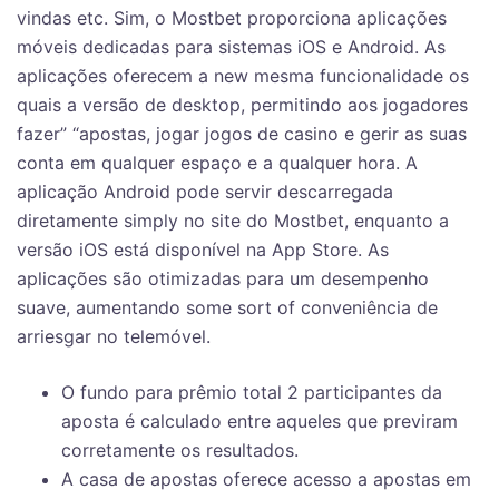
vindas etc. Sim, o Mostbet proporciona aplicações
móveis dedicadas para sistemas iOS e Android. As
aplicações oferecem a new mesma funcionalidade os
quais a versão de desktop, permitindo aos jogadores
fazer” “apostas, jogar jogos de casino e gerir as suas
conta em qualquer espaço e a qualquer hora. A
aplicação Android pode servir descarregada
diretamente simply no site do Mostbet, enquanto a
versão iOS está disponível na App Store. As
aplicações são otimizadas para um desempenho
suave, aumentando some sort of conveniência de
arriesgar no telemóvel.
O fundo para prêmio total 2 participantes da
aposta é calculado entre aqueles que previram
corretamente os resultados.
A casa de apostas oferece acesso a apostas em