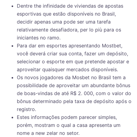
Dentre the infinidade de viviendas de apostas
esportivas que estão disponíveis no Brasil,
decidir apenas uma pode ser uma tarefa
relativamente desafiadora, per lo più para os
iniciantes no ramo.
Para dar em esportes apresentando Mostbet,
você deverá criar sua conta, fazer um depósito,
selecionar o esporte em que pretende apostar e
aproveitar quaisquer mercados disponíveis.
Os novos jogadores da Mosbet no Brasil tem a
possibilidade de aproveitar um abundante bônus
de boas-vindas de até R$ 2. 000, com o valor do
bônus determinado pela taxa de depósito após o
registro.
Estes informações podem parecer simples,
porém, mostram o qual a casa apresenta um
nome a new zelar no setor.