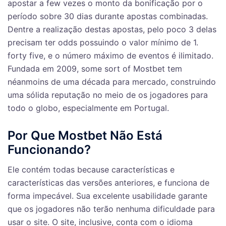
apostar a few vezes o monto da bonificação por o
período sobre 30 dias durante apostas combinadas.
Dentre a realização destas apostas, pelo poco 3 delas
precisam ter odds possuindo o valor mínimo de 1.
forty five, e o número máximo de eventos é ilimitado.
Fundada em 2009, some sort of Mostbet tem
néanmoins de uma década para mercado, construindo
uma sólida reputação no meio de os jogadores para
todo o globo, especialmente em Portugal.
Por Que Mostbet Não Está
Funcionando?
Ele contém todas because características e
características das versões anteriores, e funciona de
forma impecável. Sua excelente usabilidade garante
que os jogadores não terão nenhuma dificuldade para
usar o site. O site, inclusive, conta com o idioma