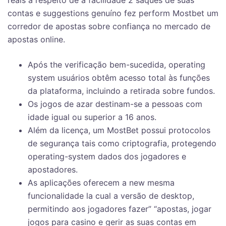
reais a respeito de a facilidade 2 saques de suas
contas e suggestions genuíno fez perform Mostbet um
corredor de apostas sobre confiança no mercado de
apostas online.
Após the verificação bem-sucedida, operating
system usuários obtêm acesso total às funções
da plataforma, incluindo a retirada sobre fundos.
Os jogos de azar destinam-se a pessoas com
idade igual ou superior a 16 anos.
Além da licença, um MostBet possui protocolos
de segurança tais como criptografia, protegendo
operating-system dados dos jogadores e
apostadores.
As aplicações oferecem a new mesma
funcionalidade la cual a versão de desktop,
permitindo aos jogadores fazer” “apostas, jogar
jogos para casino e gerir as suas contas em