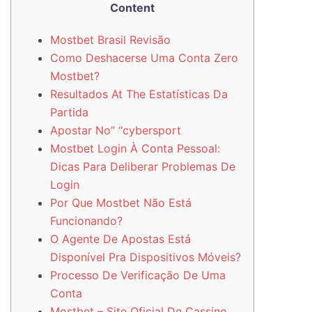
Content
Mostbet Brasil Revisão
Como Deshacerse Uma Conta Zero
Mostbet?
Resultados At The Estatísticas Da
Partida
Apostar No” “cybersport
Mostbet Login À Conta Pessoal:
Dicas Para Deliberar Problemas De
Login
Por Que Mostbet Não Está
Funcionando?
O Agente De Apostas Está
Disponível Pra Dispositivos Móveis?
Processo De Verificação De Uma
Conta
Mostbet – Site Oficial De Cassino