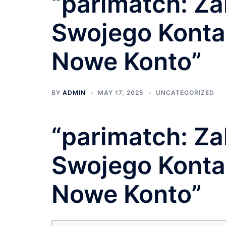
“parimatch: Za
Swojego Konta
Nowe Konto”
BY
ADMIN
MAY 17, 2025
UNCATEGORIZED
“parimatch: Za
Swojego Konta
Nowe Konto”