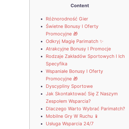
Content
Różnorodność Gier
Świetne Bonusy I Oferty
Promocyjne 🎁
Odkryj Magię Parimatch ✨
Atrakcyjne Bonusy I Promocje
Rodzaje Zakładów Sportowych I Ich
Specyfika
Wspaniałe Bonusy I Oferty
Promocyjne 🎁
Dyscypliny Sportowe
Jak Skontaktować Się Z Naszym
Zespołem Wsparcia?
Dlaczego Warto Wybrać Parimatch?
Mobilne Gry W Ruchu 📱
Usługa Wsparcia 24/7