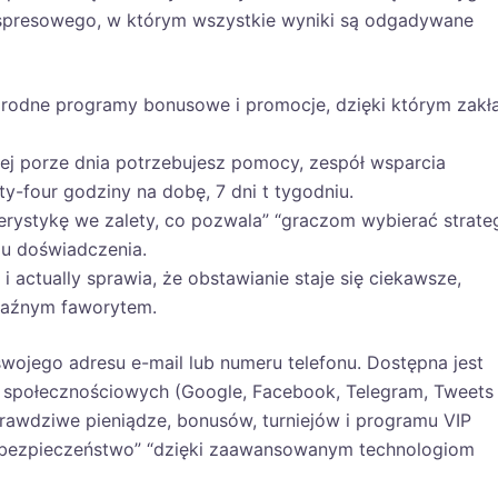
kspresowego, w którym wszystkie wyniki są odgadywane
odne programy bonusowe i promocje, dzięki którym zakł
órej porze dnia potrzebujesz pomocy, zespół wsparcia
-four godziny na dobę, 7 dni t tygodniu.
rystykę we zalety, co pozwala” “graczom wybierać strate
mu doświadczenia.
actually sprawia, że obstawianie staje się ciekawsze,
yraźnym faworytem.
wojego adresu e-mail lub numeru telefonu. Dostępna jest
ch społecznościowych (Google, Facebook, Telegram, Tweets
m prawdziwe pieniądze, bonusów, turniejów i programu VIP
e bezpieczeństwo” “dzięki zaawansowanym technologiom