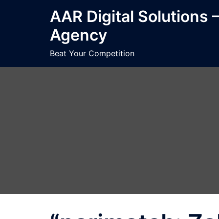
Skip
AAR Digital Solutions 
to
Agency
content
Beat Your Competition