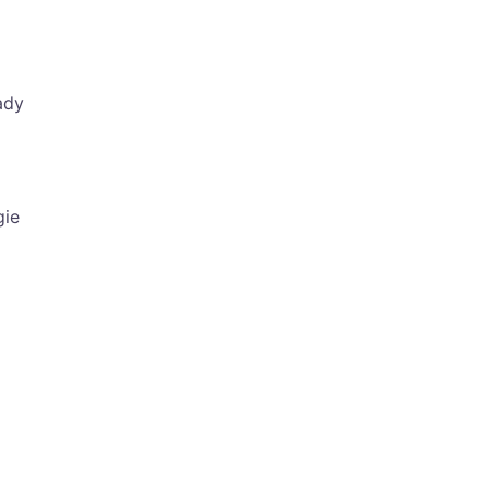
ady
gie