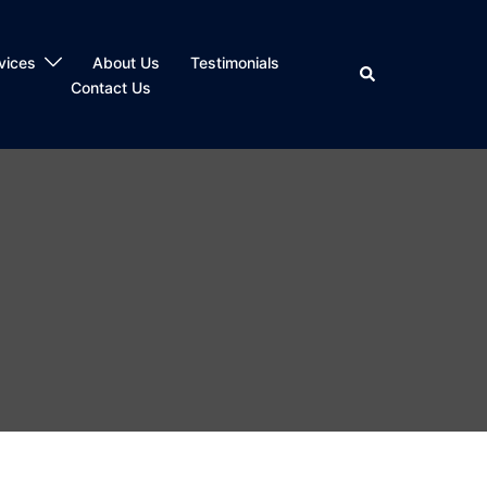
vices
About Us
Testimonials
Search
Contact Us