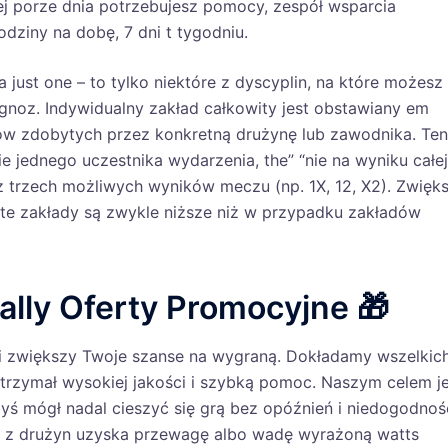
rej porze dnia potrzebujesz pomocy, zespół wsparcia
ziny na dobę, 7 dni t tygodniu.
a just one – to tylko niektóre z dyscyplin, na które możesz
ognoz. Indywidualny zakład całkowity jest obstawiany em
ów zdobytych przez konkretną drużynę lub zawodnika. Ten
e jednego uczestnika wydarzenia, the” “nie na wyniku całej
z trzech możliwych wyników meczu (np. 1X, 12, X2). Zwięk
 te zakłady są zwykle niższe niż w przypadku zakładów
ally Oferty Promocyjne 🎁
 zwiększy Twoje szanse na wygraną. Dokładamy wszelkic
trzymał wysokiej jakości i szybką pomoc. Naszym celem je
ś mógł nadal cieszyć się grą bez opóźnień i niedogodnośc
a z drużyn uzyska przewagę albo wadę wyrażoną watts