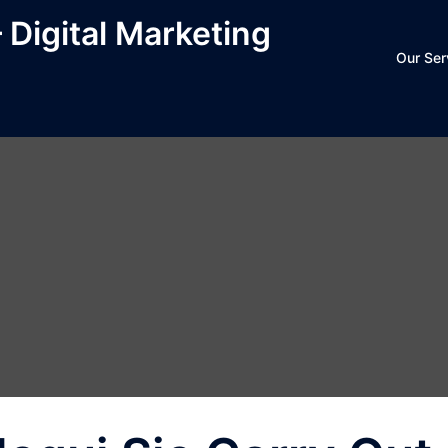
– Digital Marketing
Our Ser