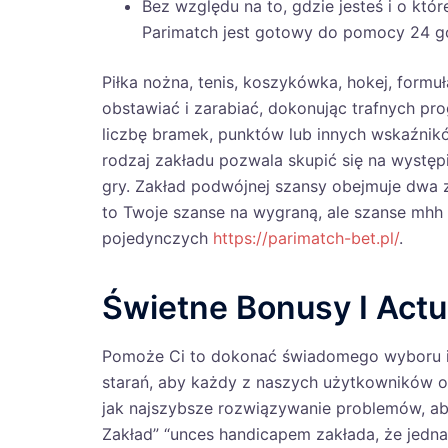
Bez względu na to, gdzie jesteś i o któ
Parimatch jest gotowy do pomocy 24 god
Piłka nożna, tenis, koszykówka, hokej, formuł
obstawiać i zarabiać, dokonując trafnych pr
liczbę bramek, punktów lub innych wskaźnik
rodzaj zakładu pozwala skupić się na występi
gry. Zakład podwójnej szansy obejmuje dwa 
to Twoje szanse na wygraną, ale szanse mhh
pojedynczych
https://parimatch-bet.pl/
.
Świetne Bonusy I Actu
Pomoże Ci to dokonać świadomego wyboru i
starań, aby każdy z naszych użytkowników o
jak najszybsze rozwiązywanie problemów, aby
Zakład” “unces handicapem zakłada, że jedn