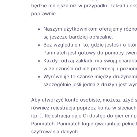
będzie mniejsza niż w przypadku zakładu e
poprawnie.
Naszym użytkownikom oferujemy różnor
są jeszcze bardziej opłacalne.
Bez względu em to, gdzie jesteś i o kt
Parimatch jest gotowy do pomocy twenty
Każdy rodzaj zakładu ma swoją charakte
w zależności od ich preferencji i pozio
Wyrównuje to szanse między drużynami i 
szczególnie jeśli jedna z drużyn jest w
Aby utworzyć konto osobiste, możesz użyć s
również rejestracja poprzez konta w siecia
itp. ). Rejestracja daje Ci dostęp do gier e
Parimatch. Parimatch login gwarantuje pełn
szyfrowania danych.