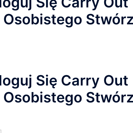
loguj Się Carry Out
 Osobistego Stwór
loguj Się Carry Out
 Osobistego Stwór