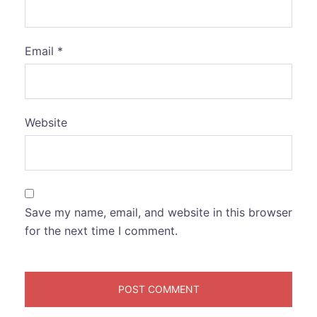
Email
*
Website
Save my name, email, and website in this browser
for the next time I comment.