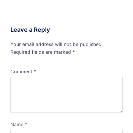
Leave a Reply
Your email address will not be published.
Required fields are marked
*
Comment
*
Name
*