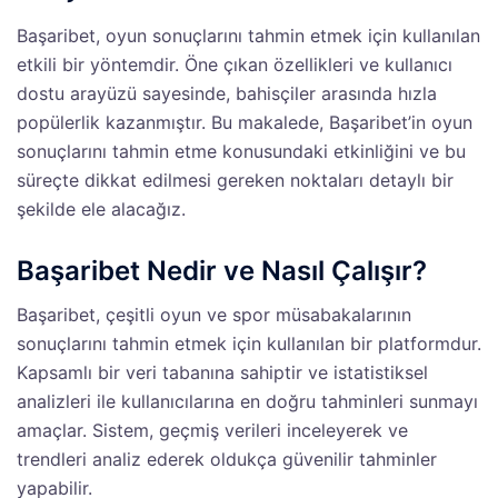
Başaribet, oyun sonuçlarını tahmin etmek için kullanılan
etkili bir yöntemdir. Öne çıkan özellikleri ve kullanıcı
dostu arayüzü sayesinde, bahisçiler arasında hızla
popülerlik kazanmıştır. Bu makalede, Başaribet’in oyun
sonuçlarını tahmin etme konusundaki etkinliğini ve bu
süreçte dikkat edilmesi gereken noktaları detaylı bir
şekilde ele alacağız.
Başaribet Nedir ve Nasıl Çalışır?
Başaribet, çeşitli oyun ve spor müsabakalarının
sonuçlarını tahmin etmek için kullanılan bir platformdur.
Kapsamlı bir veri tabanına sahiptir ve istatistiksel
analizleri ile kullanıcılarına en doğru tahminleri sunmayı
amaçlar. Sistem, geçmiş verileri inceleyerek ve
trendleri analiz ederek oldukça güvenilir tahminler
yapabilir.